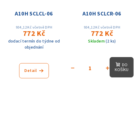
A10H SCLCL-06
A10H SCLCR-06
934,12 Kč včetně DPH
934,12 Kč včetně DPH
772 Kč
772 Kč
dodací termín do týdne od
Skladem
(2 ks)
objednání
DO
−
+
KOŠÍKU
Detail