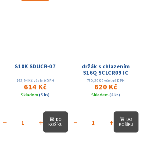
S10K SDUCR-07
držák s chlazením
S16Q SCLCR09 IC
742,94 Kč včetně DPH
750,20 Kč včetně DPH
614 Kč
620 Kč
Skladem
(5 ks)
Skladem
(4 ks)
DO
DO
−
+
−
+
KOŠÍKU
KOŠÍKU