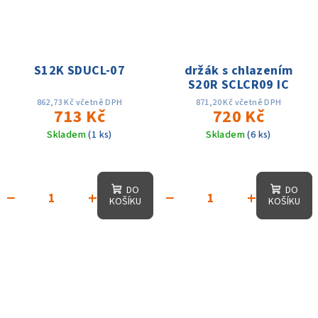
S12K SDUCL-07
držák s chlazením
S20R SCLCR09 IC
862,73 Kč včetně DPH
871,20 Kč včetně DPH
713 Kč
720 Kč
Skladem
(1 ks)
Skladem
(6 ks)
DO
DO
−
+
−
+
KOŠÍKU
KOŠÍKU