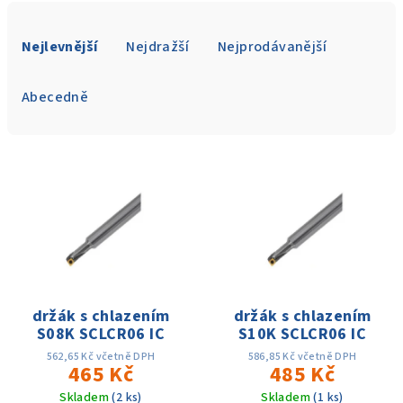
Ř
a
Nejlevnější
Nejdražší
Nejprodávanější
z
e
Abecedně
n
í
V
p
ý
r
p
o
i
d
s
u
p
k
r
držák s chlazením
držák s chlazením
t
S08K SCLCR06 IC
S10K SCLCR06 IC
o
ů
d
562,65 Kč včetně DPH
586,85 Kč včetně DPH
465 Kč
485 Kč
u
Skladem
(2 ks)
Skladem
(1 ks)