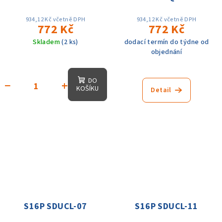
934,12 Kč včetně DPH
934,12 Kč včetně DPH
772 Kč
772 Kč
Skladem
(2 ks)
dodací termín do týdne od
objednání
DO
−
+
KOŠÍKU
Detail
S16P SDUCL-07
S16P SDUCL-11