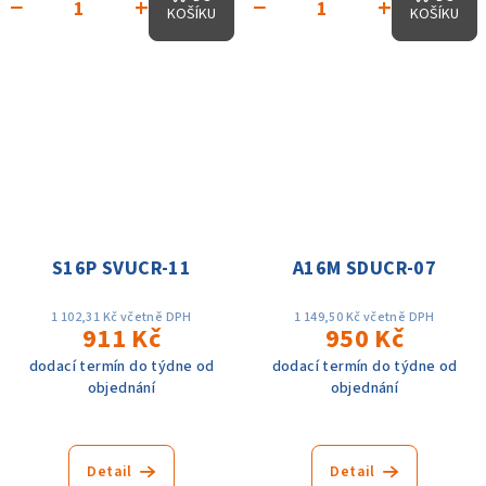
−
+
−
+
KOŠÍKU
KOŠÍKU
S16P SVUCR-11
A16M SDUCR-07
1 102,31 Kč včetně DPH
1 149,50 Kč včetně DPH
911 Kč
950 Kč
dodací termín do týdne od
dodací termín do týdne od
objednání
objednání
Detail
Detail