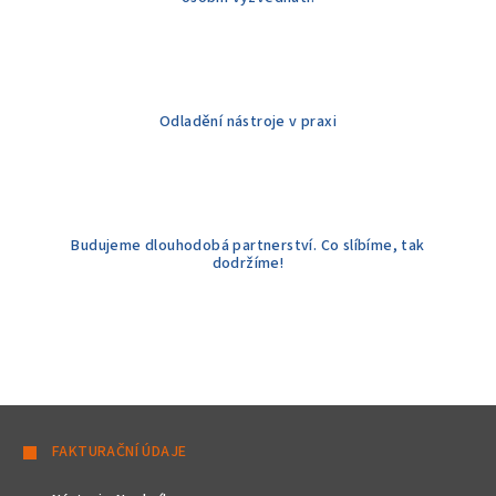
s
u
Odladění nástroje v praxi
Budujeme dlouhodobá partnerství. Co slíbíme, tak
dodržíme!
Z
á
FAKTURAČNÍ ÚDAJE
p