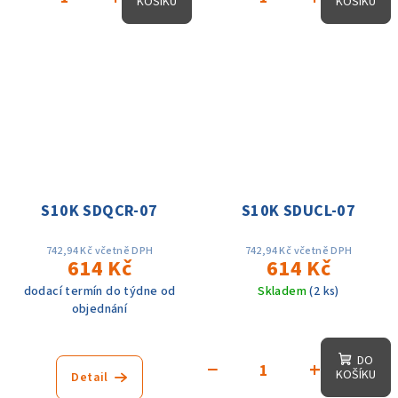
KOŠÍKU
KOŠÍKU
S10K SDQCR-07
S10K SDUCL-07
742,94 Kč včetně DPH
742,94 Kč včetně DPH
614 Kč
614 Kč
dodací termín do týdne od
Skladem
(2 ks)
objednání
DO
−
+
KOŠÍKU
Detail