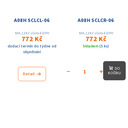
A08H SCLCL-06
A08H SCLCR-06
934,12 Kč včetně DPH
934,12 Kč včetně DPH
772 Kč
772 Kč
dodací termín do týdne od
Skladem
(5 ks)
objednání
DO
−
+
KOŠÍKU
Detail