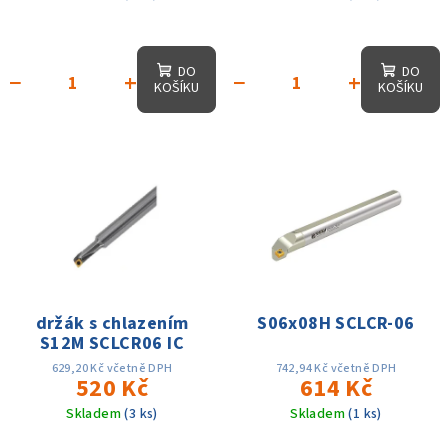
k
t
ů
DO
DO
−
+
−
+
KOŠÍKU
KOŠÍKU
držák s chlazením
S06x08H SCLCR-06
S12M SCLCR06 IC
629,20 Kč včetně DPH
742,94 Kč včetně DPH
520 Kč
614 Kč
Skladem
(3 ks)
Skladem
(1 ks)