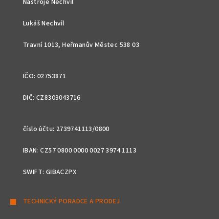
Nástroje Nechvíl
a
t
Lukáš Nechvíl
í
Travní 1013, Heřmanův Městec 538 03
IČO: 02753871
DIČ: CZ8303043716
číslo účtu: 2739741113/0800
IBAN: CZ57 0800 0000 0027 3974 1113
SWIFT: GIBACZPX
TECHNICKÝ PORADCE A PRODEJ