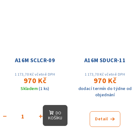
A16M SCLCR-09
A16M SDUCR-11
1 173,70 Kč včetně DPH
1 173,70 Kč včetně DPH
970 Kč
970 Kč
Skladem
(1 ks)
dodací termín do týdne od
objednání
DO
−
+
KOŠÍKU
Detail