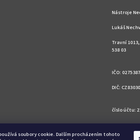
Nástroje Ne
Lukáš Nechv
Travní 1013
538 03
IČO: 027538
DIČ: CZ8303
číslo účtu:
IBAN: CZ57 0
1113
používá soubory cookie. Dalším procházením tohoto