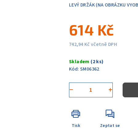
5
LEVÝ DRŽÁK (NA OBRÁZKU VYO
hvězdiček.
614 Kč
742,94 Kč včetně DPH
Měrná
cena:
Skladem
(2 ks)
Kód:
SM06362
−
+
Tisk
Zeptat se