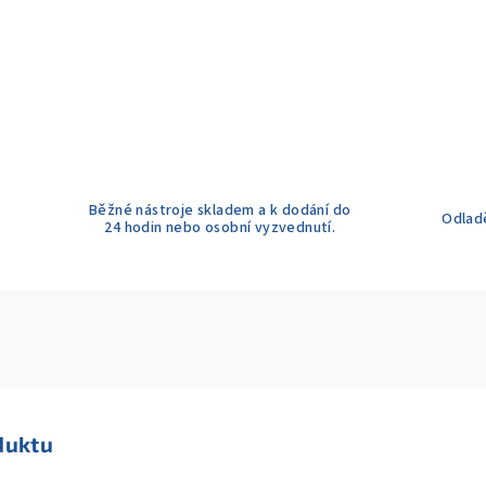
Běžné nástroje skladem a k dodání do
Odladě
24 hodin nebo osobní vyzvednutí.
duktu