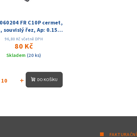
060204 FR C10P cermet,
, souvislý řez, Ap: 0.15-
m; f:0.03-0.08,Vc:180-
96,80 Kč včetně DPH
350m/min
80 Kč
Skladem
(20 ks)
+
DO KOŠÍKU
FAKTURAČNÍ