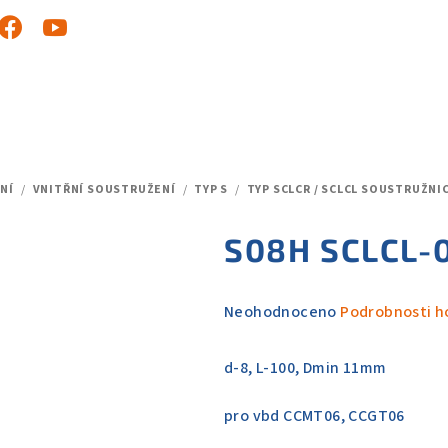
NÍ
/
VNITŘNÍ SOUSTRUŽENÍ
/
TYP S
/
TYP SCLCR / SCLCL SOUSTRUŽNI
S08H SCLCL-
Průměrné
Neohodnoceno
Podrobnosti h
hodnocení
produktu
d-8, L-100, Dmin 11mm
je
0,0
pro vbd CCMT06, CCGT06
z