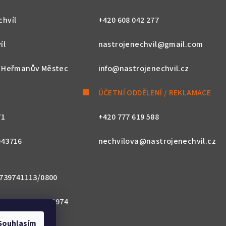
chvíl
+420 608 042 277
íl
nastrojenechvil@gmail.com
, Heřmanův Městec
info@nastrojenechvil.cz
ÚČETNÍ ODDĚLENÍ / REKLAMACE
71
+420 777 619 588
043716
nechvilova@nastrojenechvil.cz
 2739741113/0800
800 0000 0027 3974
Souhlasím