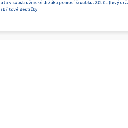
pnuta v soustružnické držáku pomocí šroubku. SCLCL (levý drž
i břitové destičky.