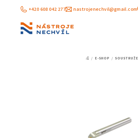
Přejít
+420 608 042 277
nastrojenechvil@gmail.com
na
obsah
/
E-SHOP
/
SOUSTRUŽE
DOMŮ