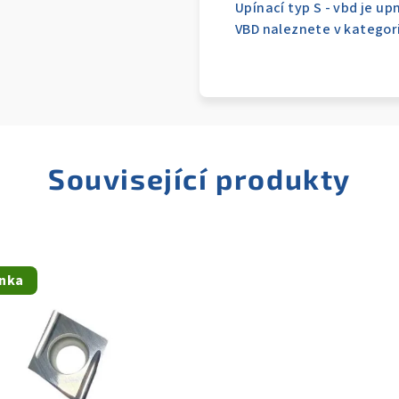
Upínací typ S - vbd je u
VBD naleznete v kategori
Související produkty
nka