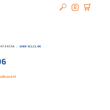
Hledat
Nákupn
Přihlášení
košík
CKÝ DRŽÁK
/
S08H SCLCL-06
06
odnocení