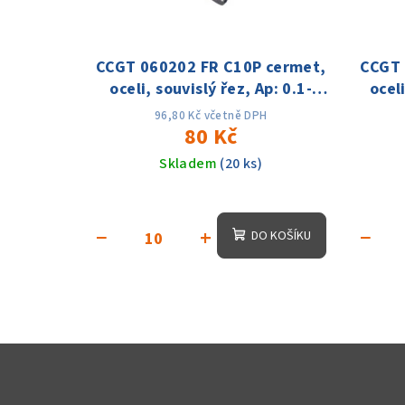
CCGT 060202 FR C10P cermet,
CCGT 
oceli, souvislý řez, Ap: 0.1-
oceli
1.2mm; f:0.01-0.06,Vc:180-
1.5m
96,80 Kč včetně DPH
350m/min
80 Kč
Skladem
(20 ks)
−
+
−
DO KOŠÍKU
Z
á