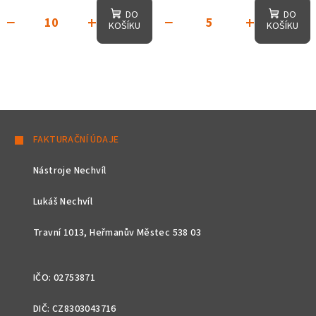
DO
DO
−
+
−
+
KOŠÍKU
KOŠÍKU
Z
á
FAKTURAČNÍ ÚDAJE
p
Nástroje Nechvíl
a
t
Lukáš Nechvíl
í
Travní 1013, Heřmanův Městec 538 03
IČO: 02753871
DIČ: CZ8303043716