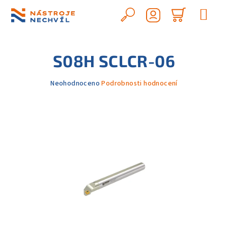
Přejít
na
Hledat
Nákupn
obsah
Přihlášení
košík
S08H SCLCR-06
Průměrné
Neohodnoceno
Podrobnosti hodnocení
hodnocení
produktu
je
0,0
z
5
hvězdiček.