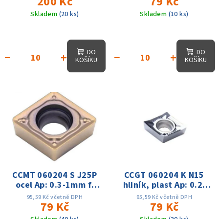
200 Kč
79 Kč
Skladem
(20 ks)
Skladem
(10 ks)
DO
DO
−
+
−
+
KOŠÍKU
KOŠÍKU
CCMT 060204 S J25P
CCGT 060204 K N15
ocel Ap: 0.3-1mm f:
hliník, plast Ap: 0.2-
0.06-0.15 Vc:80-220m
0.1mm; f:0.03-
95,59 Kč včetně DPH
95,59 Kč včetně DPH
79 Kč
0.1,Vc:150-300m/min
79 Kč