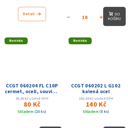
Detail
DO
−
+
KOŠÍKU
Novinka
Novinka
CCGT 060204 FL C10P
CCGT 060202 L G102
cermet, oceli, souvislý
kalená ocel
řez, Ap: 0.15-1.5mm;
96,80 Kč včetně DPH
169,40 Kč včetně DPH
f:0.03-0.08,Vc:180-
80 Kč
140 Kč
350m/min
Skladem
(20 ks)
Skladem
(8 ks)