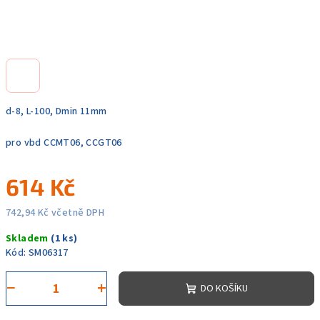
d-8, L-100, Dmin 11mm
pro vbd CCMT06, CCGT06
614 Kč
742,94 Kč včetně DPH
Měrná
Skladem
(1 ks)
cena:
Kód:
SM06317
−
+
DO KOŠÍKU