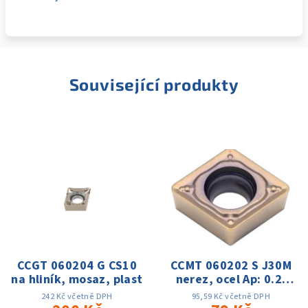
Související produkty
CCGT 060204 G CS10
CCMT 060202 S J30M
na hliník, mosaz, plast
nerez, ocel Ap: 0.2-
0.8mm f: 0.04-0.15
242 Kč včetně DPH
95,59 Kč včetně DPH
Vc:60-180m