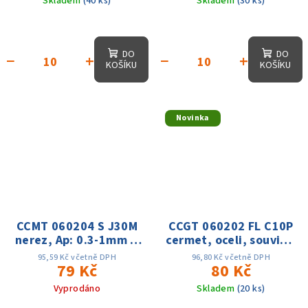
Skladem
(40 ks)
Skladem
(30 ks)
DO
DO
−
+
−
+
KOŠÍKU
KOŠÍKU
Novinka
CCMT 060204 S J30M
CCGT 060202 FL C10P
nerez, Ap: 0.3-1mm f:
cermet, oceli, souvislý
0.06-0.15 Vc:60-180m
řez, Ap: 0.1-1.2mm;
95,59 Kč včetně DPH
96,80 Kč včetně DPH
79 Kč
f:0.01-0.06,Vc:180-
80 Kč
350m/min
Vyprodáno
Skladem
(20 ks)