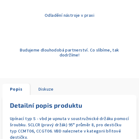
Odladění nástroje v praxi
Budujeme dlouhodobá partnerství. Co slíbíme, tak
dodržíme!
Popis
Diskuze
Detailní popis produktu
Upínací typ S - vbd je upnuta v soustružnické držáku pomocí
šroubku. SCLCR (pravý držák) 95° průměr 8, pro destičku
typ CCMT06, CCGT06. VBD naleznete v kategorii břitové
destičky.