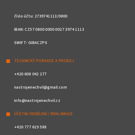
číslo účtu: 2739741113/0800
IBAN: CZ57 0800 0000 0027 3974 1113
SWIFT: GIBACZPX
TECHNICKÝ PORADCE A PRODEJ
+420 608 042 277
nastrojenechvil@gmail.com
info@nastrojenechvil.cz
ÚČETNÍ ODDĚLENÍ / REKLAMACE
+420 777 619 588