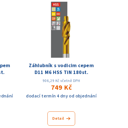
epem
Záhlubník s vodicim cepem
t.
D11 M6 HSS TiN 180st.
906,29 Kč včetně DPH
749 Kč
ednání
dodací termín 4 dny od objednání
Detail