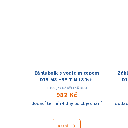
ů
Záhlubník s vodicim cepem
Záh
D15 M8 HSS TiN 180st.
D1
1 188,22 Kč včetně DPH
982 Kč
dodací termín 4 dny od objednání
dodac
Detail