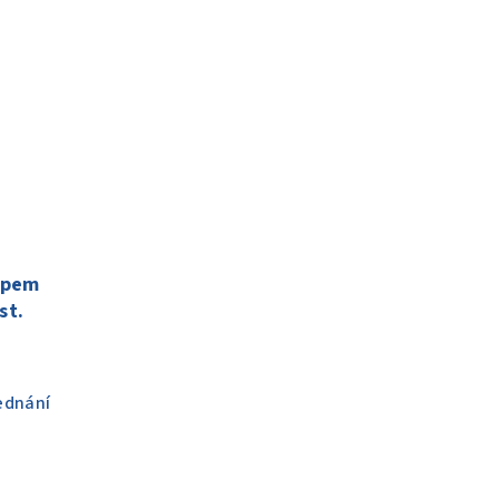
epem
st.
ednání