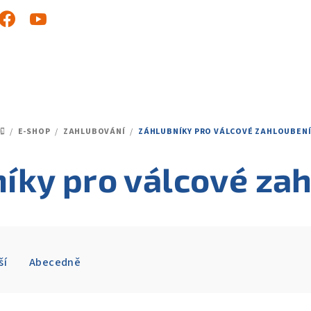
/
E-SHOP
/
ZAHLUBOVÁNÍ
/
ZÁHLUBNÍKY PRO VÁLCOVÉ ZAHLOUBEN
DOMŮ
íky pro válcové za
ší
Abecedně