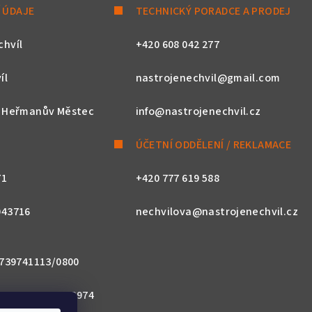
 ÚDAJE
TECHNICKÝ PORADCE A PRODEJ
chvíl
+420 608 042 277
íl
nastrojenechvil@gmail.com
, Heřmanův Městec
info@nastrojenechvil.cz
ÚČETNÍ ODDĚLENÍ / REKLAMACE
71
+420 777 619 588
043716
nechvilova@nastrojenechvil.cz
 2739741113/0800
800 0000 0027 3974