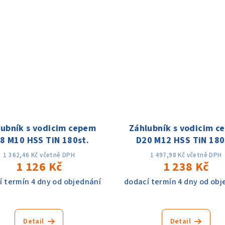
lubník s vodicim cepem
Záhlubník s vodicim c
8 M10 HSS TiN 180st.
D20 M12 HSS TiN 180
1 362,46 Kč včetně DPH
1 497,98 Kč včetně DPH
1 126 Kč
1 238 Kč
í termín 4 dny od objednání
dodací termín 4 dny od obj
Detail
Detail