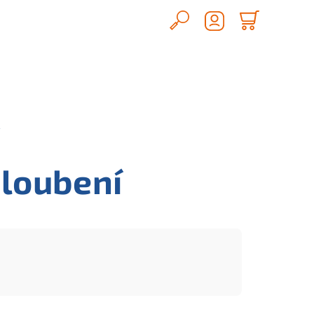
Hledat
Nákupn
Přihlášení
košík
Í
hloubení