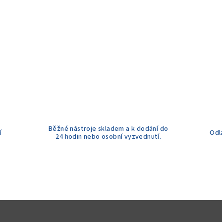
Běžné nástroje skladem a k dodání do
í
Odl
24 hodin nebo osobní vyzvednutí.