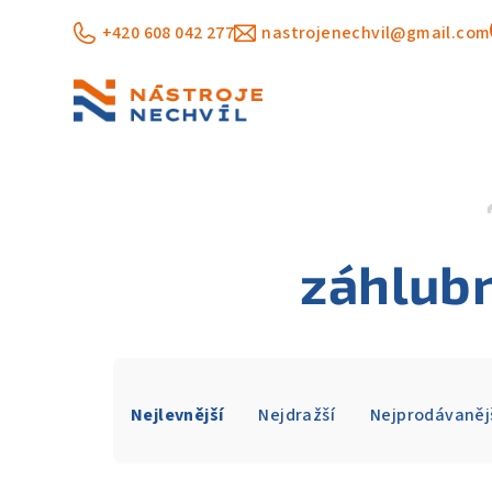
Přejít
+420 608 042 277
nastrojenechvil@gmail.com
na
obsah
záhlubn
Ř
Nejlevnější
Nejdražší
Nejprodávaněj
a
z