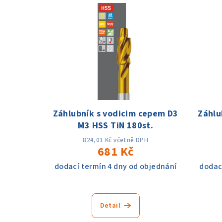
V
e
ý
n
p
í
i
p
s
r
p
o
Záhlubník s vodicim cepem D3
Záhlu
r
d
M3 HSS TiN 180st.
o
u
824,01 Kč včetně DPH
681 Kč
d
k
dodací termín 4 dny od objednání
dodac
u
t
k
ů
Detail
t