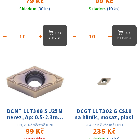
79 Kč
99 Kč
350m/min
Skladem
(30 ks)
Skladem
(10 ks)
DO
DO
−
+
−
+
KOŠÍKU
KOŠÍKU
DCMT 11T308 S J25M
DCGT 11T302 G CS10
nerez, Ap: 0.5-2.3mm
na hliník, mosaz, plast
f: 0.1-0.2 Vc:60-180m
119,79 Kč včetně DPH
284,35 Kč včetně DPH
99 Kč
235 Kč