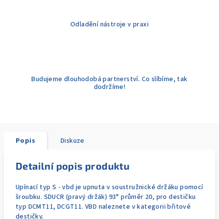
Odladění nástroje v praxi
Budujeme dlouhodobá partnerství. Co slíbíme, tak
dodržíme!
Popis
Diskuze
Detailní popis produktu
Upínací typ S - vbd je upnuta v soustružnické držáku pomocí
šroubku. SDUCR (pravý držák) 93° průměr 20, pro destičku
typ DCMT11, DCGT11. VBD naleznete v kategorii břitové
destičky.