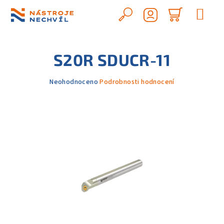
Přejít
na
Hledat
Nákupn
obsah
Přihlášení
košík
S20R SDUCR-11
Průměrné
Neohodnoceno
Podrobnosti hodnocení
hodnocení
produktu
je
0,0
z
5
hvězdiček.