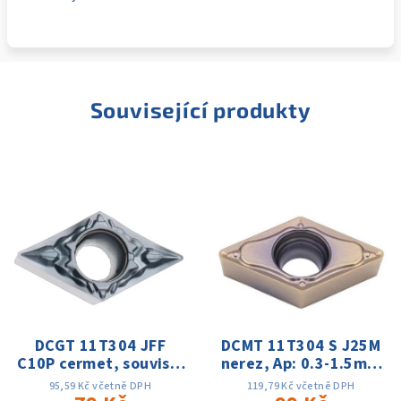
Související produkty
DCGT 11T304 JFF
DCMT 11T304 S J25M
C10P cermet, souvislý
nerez, Ap: 0.3-1.5mm
řez, Ap: 0.03-0.5mm;
f: 0.06-0.15 Vc:60-
95,59 Kč včetně DPH
119,79 Kč včetně DPH
f:0.01-0.1,Vc:180-
180m