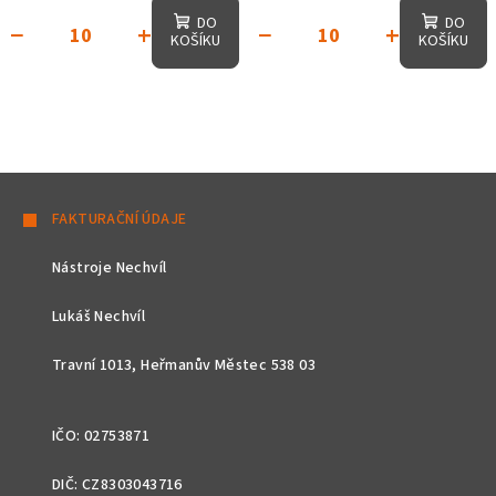
DO
DO
−
+
−
+
KOŠÍKU
KOŠÍKU
Z
á
FAKTURAČNÍ ÚDAJE
p
Nástroje Nechvíl
a
t
Lukáš Nechvíl
í
Travní 1013, Heřmanův Městec 538 03
IČO: 02753871
DIČ: CZ8303043716