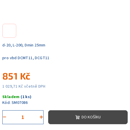
d-20, L-200, Dmin 25mm
pro vbd DCMT11, DCGT11
851 Kč
1 029,71 Kč včetně DPH
Měrná
Skladem
(1 ks)
cena:
Kód:
SM07086
−
+
DO KOŠÍKU