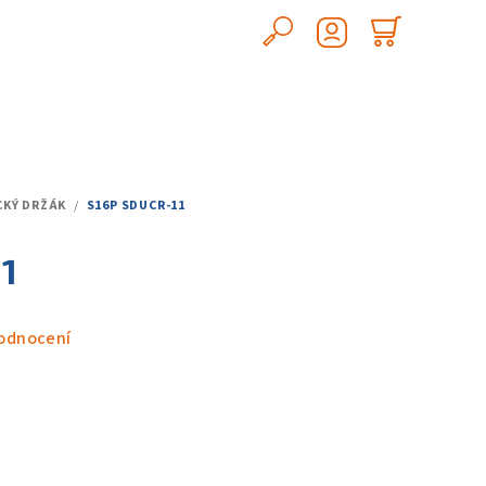
Hledat
Nákupn
Přihlášení
košík
CKÝ DRŽÁK
/
S16P SDUCR-11
1
odnocení