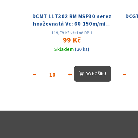
DCMT 11T302 RM MSP30 nerez
DCGT
houževnatá Vc: 60-150m/min;
titan Vc: 30-70m/min, oceli do
119,79 Kč včetně DPH
35Hrc Vc: 100-200m/min, Ap:
99 Kč
0.6-1.5mm (až 4mm), f: 0.05-
Skladem
(30 ks)
0.2
−
+
−
DO KOŠÍKU
Z
á