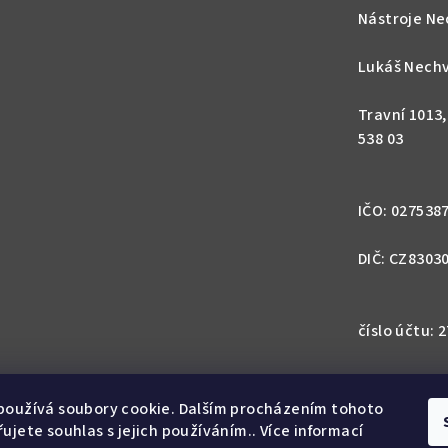
Nástroje Ne
Lukáš Nechv
Travní 1013
538 03
IČO: 027538
DIČ: CZ8303
číslo účtu:
IBAN: CZ57 0
1113
používá soubory cookie. Dalším procházením tohoto
ujete souhlas s jejich používáním.. Více informací