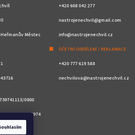
chvíl
+420 608 042 277
íl
nastrojenechvil@gmail.com
, Heřmanův Městec
info@nastrojenechvil.cz
ÚČETNÍ ODDĚLENÍ / REKLAMACE
71
+420 777 619 588
043716
nechvilova@nastrojenechvil.cz
 2739741113/0800
800 0000 0027 3974
Souhlasím