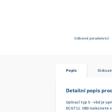
Odborné poradenství
Popis
Diskuze
Detailní popis pro
Upínací typ S - vbd je u
DCGT11. VBD naleznete v 