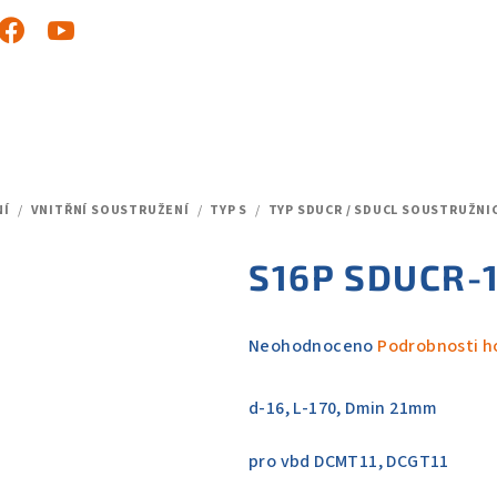
NÍ
/
VNITŘNÍ SOUSTRUŽENÍ
/
TYP S
/
TYP SDUCR / SDUCL SOUSTRUŽNI
S16P SDUCR-1
Průměrné
Neohodnoceno
Podrobnosti h
hodnocení
produktu
d-16, L-170, Dmin 21mm
je
0,0
pro vbd DCMT11, DCGT11
z