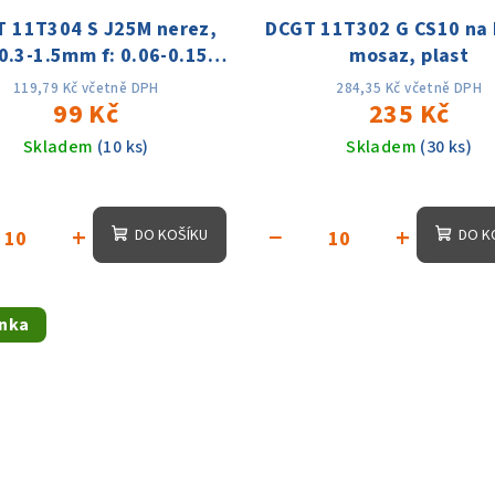
 11T304 S J25M nerez,
DCGT 11T302 G CS10 na h
 0.3-1.5mm f: 0.06-0.15
mosaz, plast
Vc:60-180m
119,79 Kč včetně DPH
284,35 Kč včetně DPH
99 Kč
235 Kč
Skladem
(10 ks)
Skladem
(30 ks)
+
−
+
DO KOŠÍKU
DO K
nka