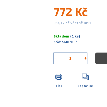
5
772 Kč
hvězdiček.
934,12 Kč včetně DPH
Měrná
cena:
Skladem
(1 ks)
Kód:
SM07017
−
+
Tisk
Zeptat se