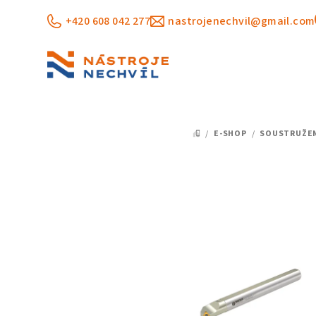
Přejít
+420 608 042 277
nastrojenechvil@gmail.com
na
obsah
/
E-SHOP
/
SOUSTRUŽE
DOMŮ