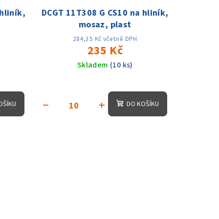
liník,
DCGT 11T308 G CS10 na hliník,
mosaz, plast
284,35 Kč včetně DPH
235 Kč
Skladem
(10 ks)
−
+
OŠÍKU
DO KOŠÍKU