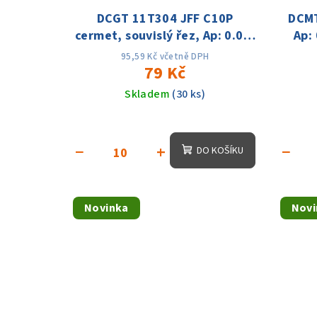
DCGT 11T304 JFF C10P
DCMT
cermet, souvislý řez, Ap: 0.03-
Ap:
0.5mm; f:0.01-0.1,Vc:180-
95,59 Kč včetně DPH
350m/min
79 Kč
Skladem
(30 ks)
−
+
−
DO KOŠÍKU
Novinka
Novi