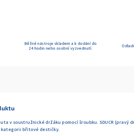
Běžné nástroje skladem a k dodání do
Odladě
24 hodin nebo osobní vyzvednutí.
duktu
pnuta v soustružnické držáku pomocí šroubku. SDUCR (pravý d
kategorii břitové destičky.