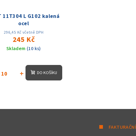
 11T304 L G102 kalená
ocel
296,45 Kč včetně DPH
245 Kč
Skladem
(10 ks)
+
DO KOŠÍKU
FAKTURAČNÍ