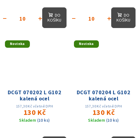
1mm, f: 0.05-0.15
0.5mm, f: 0.03-0.1
DO
DO
−
+
−
+
KOŠÍKU
KOŠÍKU
Novinka
Novinka
DCGT 070202 L G102
DCGT 070204 L G102
kalená ocel
kalená ocel
157,30 Kč včetně DPH
157,30 Kč včetně DPH
130 Kč
130 Kč
Skladem
(10 ks)
Skladem
(10 ks)