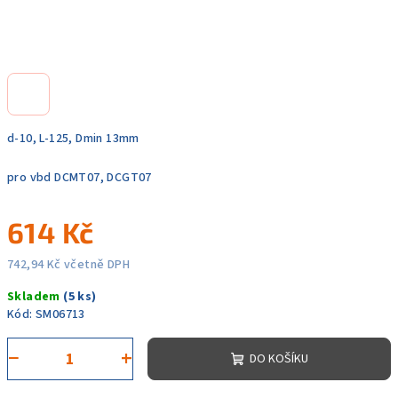
d-10, L-125, Dmin 13mm
pro vbd DCMT07, DCGT07
614 Kč
742,94 Kč včetně DPH
Měrná
Skladem
(5 ks)
cena:
Kód:
SM06713
−
+
DO KOŠÍKU