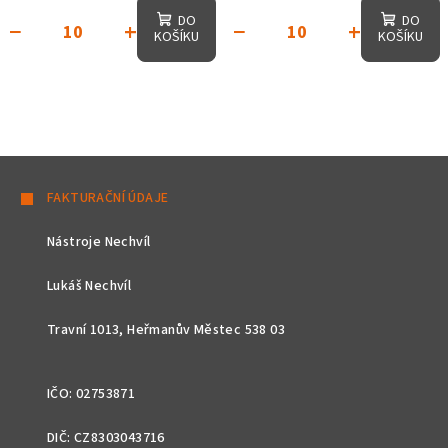
DO
DO
−
+
−
+
KOŠÍKU
KOŠÍKU
Z
á
FAKTURAČNÍ ÚDAJE
p
Nástroje Nechvíl
a
t
Lukáš Nechvíl
í
Travní 1013, Heřmanův Městec 538 03
IČO: 02753871
DIČ: CZ8303043716