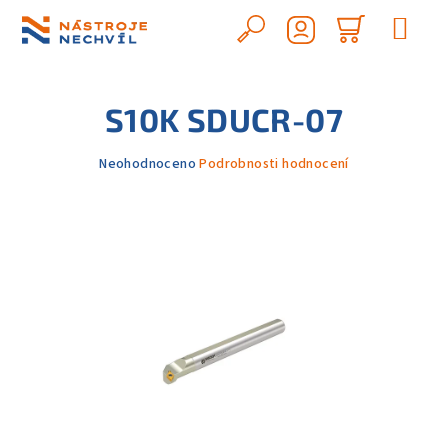
Přejít
na
Hledat
Nákupn
obsah
Přihlášení
košík
S10K SDUCR-07
Průměrné
Neohodnoceno
Podrobnosti hodnocení
hodnocení
produktu
je
0,0
z
5
hvězdiček.