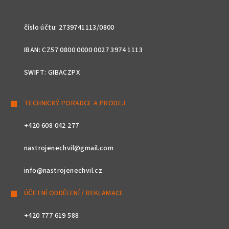
číslo účtu: 2739741113/0800
IBAN: CZ57 0800 0000 0027 3974 1113
SWIFT: GIBACZPX
TECHNICKÝ PORADCE A PRODEJ
+420 608 042 277
nastrojenechvil@gmail.com
info@nastrojenechvil.cz
ÚČETNÍ ODDĚLENÍ / REKLAMACE
+420 777 619 588