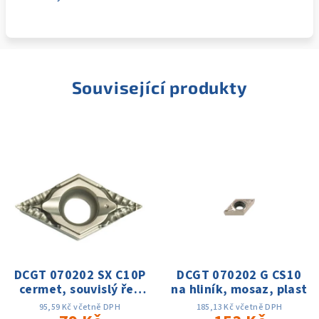
Související produkty
DCGT 070202 SX C10P
DCGT 070202 G CS10
cermet, souvislý řez
na hliník, mosaz, plast
Ap: 0.05-0.2mm;
95,59 Kč včetně DPH
185,13 Kč včetně DPH
f:0.01-0.08,Vc:180-