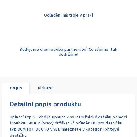
Odladění nástroje v praxi
Budujeme dlouhodobá partnerství. Co slíbíme, tak
dodržíme!
Popis
Diskuze
Detailní popis produktu
Upínací typ S - vbd je upnuta v soustružnické držáku pomocí
šroubku. SDUCR (pravý držák) 93° průměr 10, pro destičku
typ DCMT07, DCGT07. VBD naleznete v kategorii břitové
destičky.