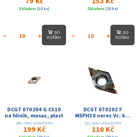
79 Kč
153 Kč
350m/min
Skladem
(10 ks)
Skladem
(20 ks)
DO
DO
−
+
−
+
KOŠÍKU
KOŠÍKU
DCGT 070204 G CS10
DCGT 070202 F
na hliník, mosaz, plast
MSPH30 nerez Vc: 60-
150m/min; titan Vc:
240,79 Kč včetně DPH
133,10 Kč včetně DPH
199 Kč
30-70m/min, oceli 35-
110 Kč
55Hrc Vc: 50-