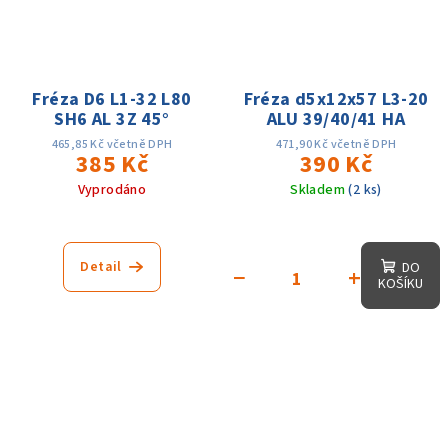
Fréza D6 L1-32 L80
Fréza d5x12x57 L3-20
SH6 AL 3Z 45°
ALU 39/40/41 HA
465,85 Kč včetně DPH
471,90 Kč včetně DPH
385 Kč
390 Kč
Vyprodáno
Skladem
(2 ks)
Detail
DO
−
+
KOŠÍKU