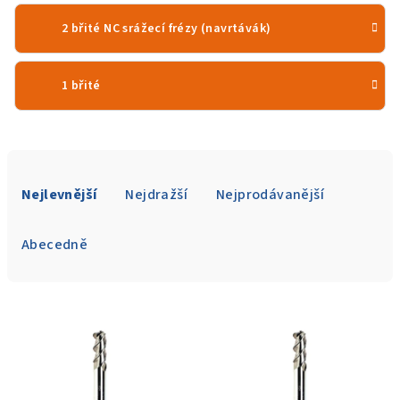
2 břité NC srážecí frézy (navrtávák)
1 břité
Ř
a
Nejlevnější
Nejdražší
Nejprodávanější
z
e
Abecedně
n
í
V
p
ý
r
p
o
i
d