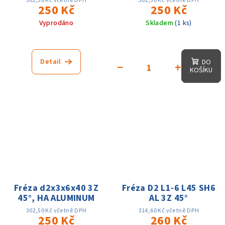
302,50 Kč včetně DPH
302,50 Kč včetně DPH
250 Kč
250 Kč
Vyprodáno
Skladem
(1 ks)
Detail
DO
−
+
KOŠÍKU
Fréza d2x3x6x40 3Z
Fréza D2 L1-6 L45 SH6
45°, HA ALUMINUM
AL 3Z 45°
302,50 Kč včetně DPH
314,60 Kč včetně DPH
250 Kč
260 Kč