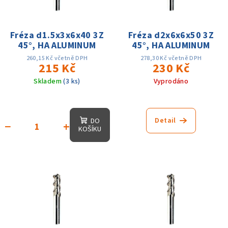
s
u
p
k
r
Fréza d1.5x3x6x40 3Z
Fréza d2x6x6x50 3Z
t
45°, HA ALUMINUM
45°, HA ALUMINUM
o
ů
d
260,15 Kč včetně DPH
278,30 Kč včetně DPH
215 Kč
230 Kč
u
Skladem
(3 ks)
Vyprodáno
k
t
ů
Detail
DO
−
+
KOŠÍKU