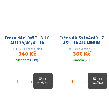
Fréza d4x10x57 L3-16
Fréza d0.5x1x4x40 1Z
ALU 39/40/41 HA
45°, HA ALUMINUM
411,40 Kč včetně DPH
435,60 Kč včetně DPH
340 Kč
360 Kč
Skladem
(1 ks)
Skladem
(2 ks)
DO
DO
−
+
−
+
KOŠÍKU
KOŠÍKU