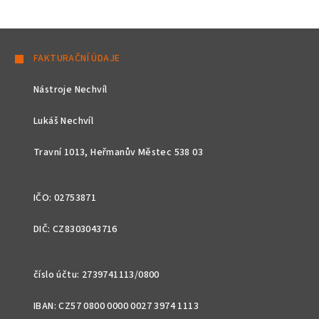
Z
á
FAKTURAČNÍ ÚDAJE
p
Nástroje Nechvíl
a
t
Lukáš Nechvíl
í
Travní 1013, Heřmanův Městec 538 03
IČO: 02753871
DIČ: CZ8303043716
číslo účtu: 2739741113/0800
IBAN: CZ57 0800 0000 0027 3974 1113