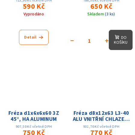
713,90 Kč včetně DPH
786,50 Kč včetně DPH
590 Kč
650 Kč
Vyprodáno
Skladem
(3 ks)
Detail
DO
−
+
KOŠÍKU
Fréza d1x6x6x60 3Z
Fréza d8x12x63 L3-40
45°, HA ALUMINUM
ALU VNITŘNÍ CHLAZENÍ
39/40/41 HA
907,50 Kč včetně DPH
931,70 Kč včetně DPH
750 Kč
770 Kč