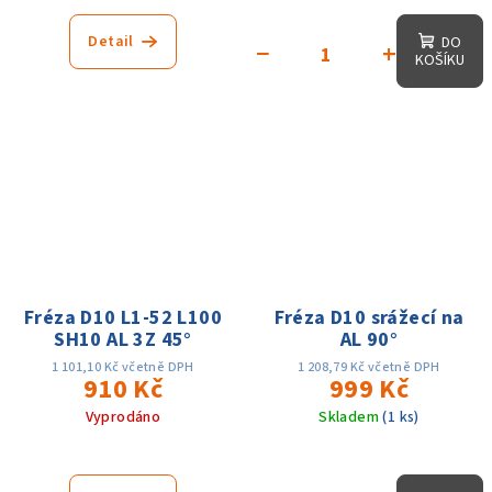
Detail
DO
−
+
KOŠÍKU
Fréza D10 L1-52 L100
Fréza D10 srážecí na
SH10 AL 3Z 45°
AL 90°
1 101,10 Kč včetně DPH
1 208,79 Kč včetně DPH
910 Kč
999 Kč
Vyprodáno
Skladem
(1 ks)