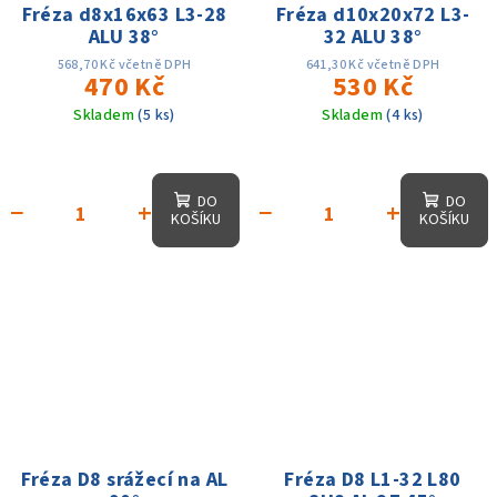
Fréza d8x16x63 L3-28
Fréza d10x20x72 L3-
ALU 38°
32 ALU 38°
568,70 Kč včetně DPH
641,30 Kč včetně DPH
470 Kč
530 Kč
Skladem
(5 ks)
Skladem
(4 ks)
DO
DO
−
+
−
+
KOŠÍKU
KOŠÍKU
Fréza D8 srážecí na AL
Fréza D8 L1-32 L80