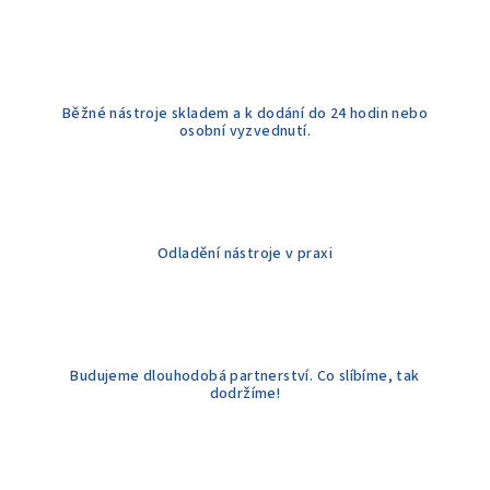
y
v
ý
p
Běžné nástroje skladem a k dodání do 24 hodin nebo
i
osobní vyzvednutí.
s
u
Odladění nástroje v praxi
Budujeme dlouhodobá partnerství. Co slíbíme, tak
dodržíme!