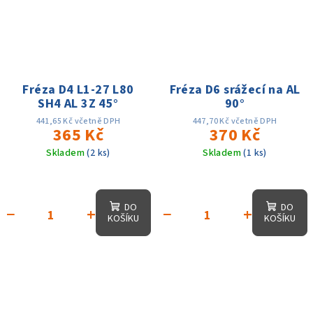
Fréza D4 L1-27 L80
Fréza D6 srážecí na AL
SH4 AL 3Z 45°
90°
441,65 Kč včetně DPH
447,70 Kč včetně DPH
365 Kč
370 Kč
Skladem
(2 ks)
Skladem
(1 ks)
DO
DO
−
+
−
+
KOŠÍKU
KOŠÍKU