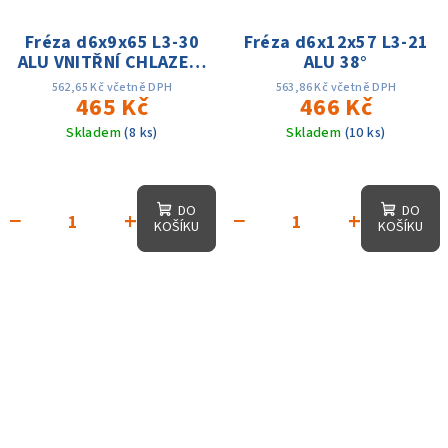
Fréza d6x9x65 L3-30
Fréza d6x12x57 L3-21
ALU VNITŘNÍ CHLAZENÍ
ALU 38°
39/40/41 HA
562,65 Kč včetně DPH
563,86 Kč včetně DPH
465 Kč
466 Kč
Skladem
(8 ks)
Skladem
(10 ks)
DO
DO
−
+
−
+
KOŠÍKU
KOŠÍKU