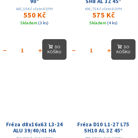
90°
SH8 AL 3Z 45°
665,50 Kč včetně DPH
695,75 Kč včetně DPH
550 Kč
575 Kč
Skladem
(3 ks)
Skladem
(4 ks)
Průměrné
hodnocení
produktu
DO
DO
−
+
−
+
je
KOŠÍKU
KOŠÍKU
4,7
z
5
hvězdiček.
Fréza d8x16x63 L3-24
Fréza D10 L1-27 L75
ALU 39/40/41 HA
SH10 AL 3Z 45°