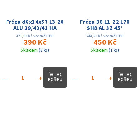
Fréza d6x14x57 L3-20
Fréza D8 L1-22 L70
ALU 39/40/41 HA
SH8 AL 3Z 45°
471,90 Kč včetně DPH
544,50 Kč včetně DPH
390 Kč
450 Kč
Skladem
(3 ks)
Skladem
(1 ks)
DO
DO
−
+
−
+
KOŠÍKU
KOŠÍKU