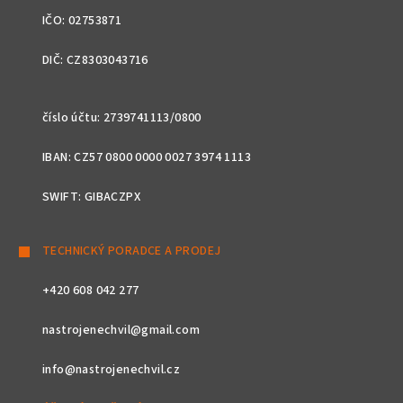
IČO: 02753871
DIČ: CZ8303043716
číslo účtu: 2739741113/0800
IBAN: CZ57 0800 0000 0027 3974 1113
SWIFT: GIBACZPX
TECHNICKÝ PORADCE A PRODEJ
+420 608 042 277
nastrojenechvil@gmail.com
info@nastrojenechvil.cz