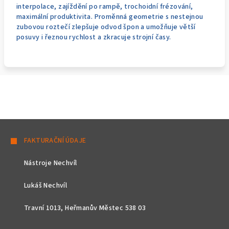
interpolace, zajíždění po rampě, trochoidní frézování,
maximální produktivita. Proměnná geometrie s nestejnou
zubovou roztečí zlepšuje odvod špon a umožňuje větší
posuvy i řeznou rychlost a zkracuje strojní časy.
Z
á
FAKTURAČNÍ ÚDAJE
p
Nástroje Nechvíl
a
t
Lukáš Nechvíl
í
Travní 1013, Heřmanův Městec 538 03