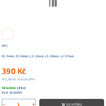
HPC
D1-5mm, D2-6mm, L2-12mm, L3-20mm, L1-57mm
390 Kč
471,90 Kč včetně DPH
Měrná
Skladem
(2 ks)
cena:
Kód:
ALU0050
−
+
DO KOŠÍKU