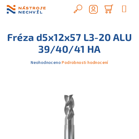
Přejít
na
Hledat
Nákupn
obsah
Přihlášení
košík
Fréza d5x12x57 L3-20 ALU
39/40/41 HA
Průměrné
Neohodnoceno
Podrobnosti hodnocení
hodnocení
produktu
je
0,0
z
5
hvězdiček.