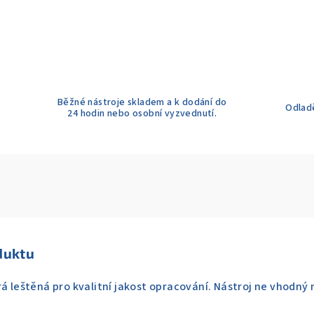
Běžné nástroje skladem a k dodání do
Odladě
24 hodin nebo osobní vyzvednutí.
duktu
á leštěná pro kvalitní jakost opracování. Nástroj ne vhodný n