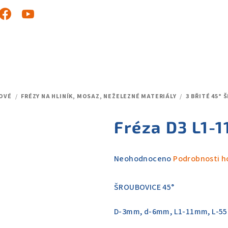
OVÉ
/
FRÉZY NA HLINÍK, MOSAZ, NEŽELEZNÉ MATERIÁLY
/
3 BŘITÉ 45°
Fréza D3 L1-1
Průměrné
Neohodnoceno
Podrobnosti h
hodnocení
produktu
ŠROUBOVICE 45°
je
0,0
D-3mm, d-6mm, L1-11mm, L-5
z