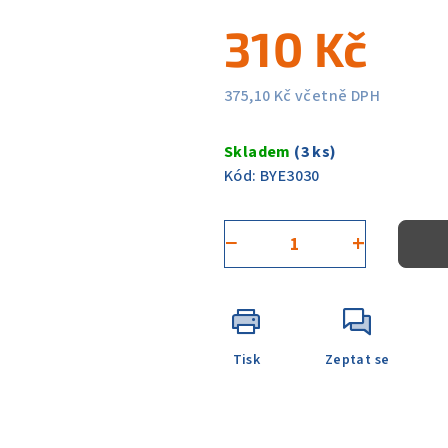
5
310 Kč
hvězdiček.
375,10 Kč včetně DPH
Měrná
cena:
Skladem
(3 ks)
Kód:
BYE3030
−
+
Tisk
Zeptat se