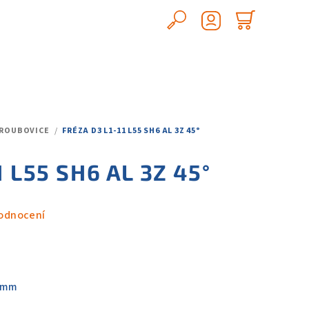
Hledat
Nákupn
Přihlášení
košík
 ŠROUBOVICE
/
FRÉZA D3 L1-11 L55 SH6 AL 3Z 45°
1 L55 SH6 AL 3Z 45°
odnocení
5mm