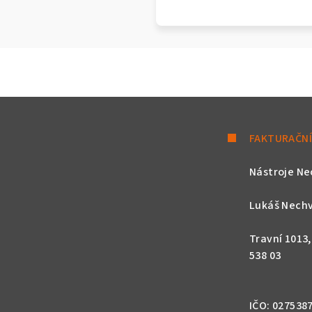
FAKTURAČNÍ
Nástroje Ne
Lukáš Nechv
Travní 1013
538 03
IČO: 027538