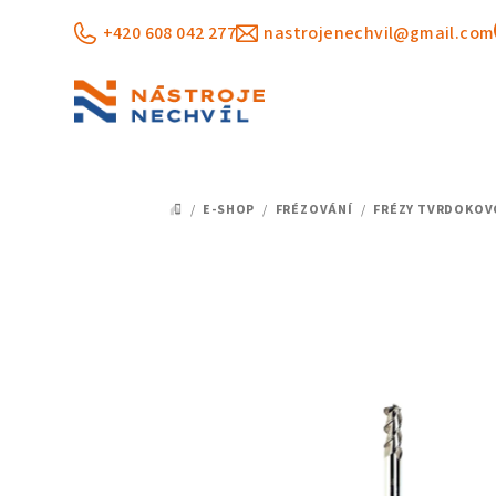
Přejít
+420 608 042 277
nastrojenechvil@gmail.com
na
obsah
/
E-SHOP
/
FRÉZOVÁNÍ
/
FRÉZY TVRDOKOV
DOMŮ