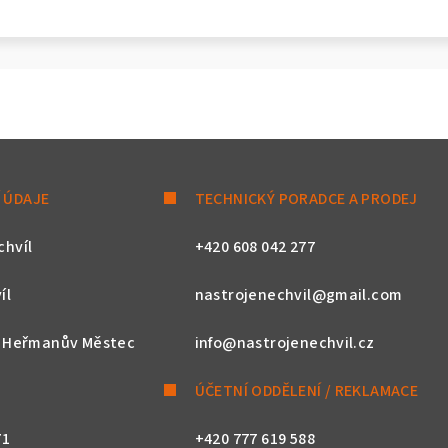
 ÚDAJE
TECHNICKÝ PORADCE A PRODEJ
chvíl
+420 608 042 277
íl
nastrojenechvil@gmail.com
, Heřmanův Městec
info@nastrojenechvil.cz
ÚČETNÍ ODDĚLENÍ / REKLAMACE
71
+420 777 619 588