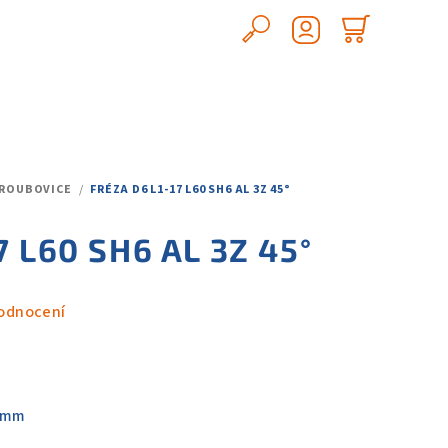
Hledat
Nákupn
Přihlášení
košík
 ŠROUBOVICE
/
FRÉZA D6 L1-17 L60 SH6 AL 3Z 45°
7 L60 SH6 AL 3Z 45°
odnocení
0mm