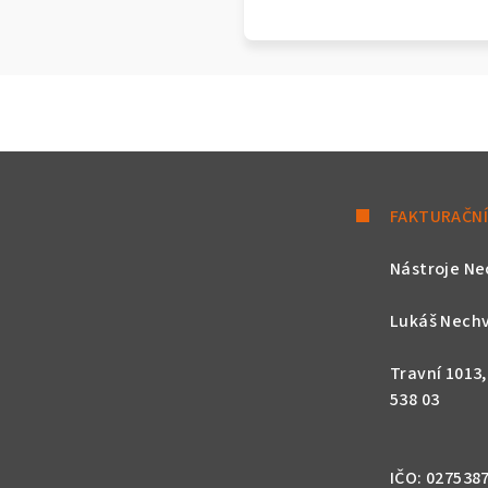
FAKTURAČNÍ
Nástroje Ne
Lukáš Nechv
Travní 1013
538 03
IČO: 027538