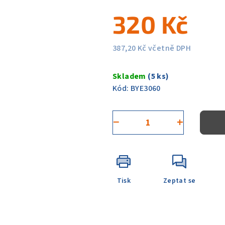
5
320 Kč
hvězdiček.
387,20 Kč včetně DPH
Měrná
cena:
Skladem
(5 ks)
Kód:
BYE3060
−
+
Tisk
Zeptat se