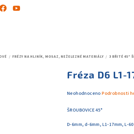
OVÉ
/
FRÉZY NA HLINÍK, MOSAZ, NEŽELEZNÉ MATERIÁLY
/
3 BŘITÉ 45°
Fréza D6 L1-1
Průměrné
Neohodnoceno
Podrobnosti h
hodnocení
produktu
ŠROUBOVICE 45°
je
0,0
D-6mm, d-6mm, L1-17mm, L-6
z