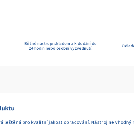
Běžné nástroje skladem a k dodání do
Odladě
24 hodin nebo osobní vyzvednutí.
duktu
á leštěná pro kvalitní jakost opracování. Nástroj ne vhodný n