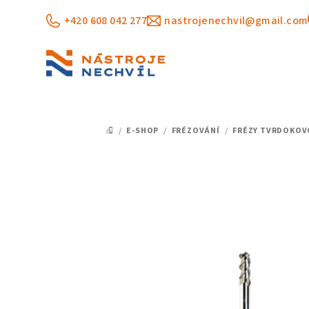
Přejít
+420 608 042 277
nastrojenechvil@gmail.com
na
obsah
/
E-SHOP
/
FRÉZOVÁNÍ
/
FRÉZY TVRDOKOV
DOMŮ