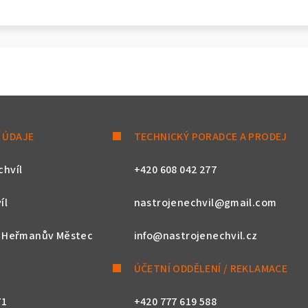
 ÚDAJE
TECHNICKÝ PORADCE A PRODEJ
chvíl
+420 608 042 277
íl
nastrojenechvil@gmail.com
, Heřmanův Městec
info@nastrojenechvil.cz
ÚČETNÍ ODDĚLENÍ / REKLAMACE
71
+420 777 619 588