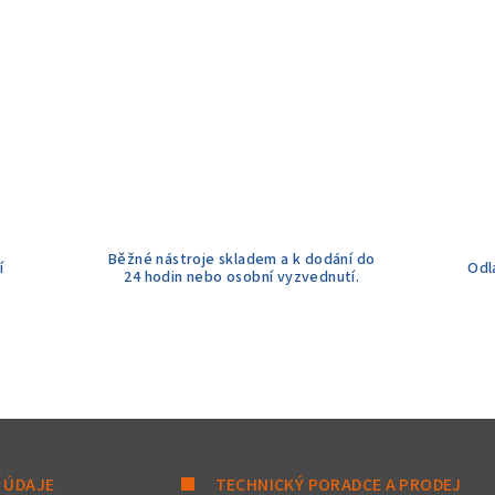
Běžné nástroje skladem a k dodání do
í
Odl
24 hodin nebo osobní vyzvednutí.
 ÚDAJE
TECHNICKÝ PORADCE A PRODEJ