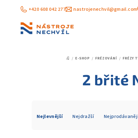
Přejít
+420 608 042 277
nastrojenechvil@gmail.com
na
obsah
/
E-SHOP
/
FRÉZOVÁNÍ
/
FRÉZY 
DOMŮ
2 břité 
Ř
Nejlevnější
Nejdražší
Nejprodávaněj
a
z