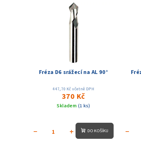
V
e
ý
n
p
í
i
p
s
r
p
o
Fréza D6 srážecí na AL 90°
Fré
r
d
o
u
447,70 Kč včetně DPH
370 Kč
d
k
Skladem
(1 ks)
u
t
k
ů
−
+
−
DO KOŠÍKU
t