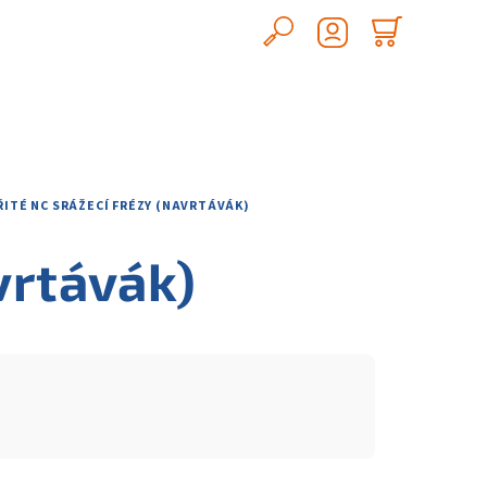
Hledat
Nákupn
Přihlášení
košík
ŘITÉ NC SRÁŽECÍ FRÉZY (NAVRTÁVÁK)
avrtávák)