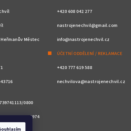
chvíl
+420 608 042 277
íl
nastrojenechvil@gmail.com
, Heřmanův Městec
info@nastrojenechvil.cz
ÚČETNÍ ODDĚLENÍ / REKLAMACE
71
+420 777 619 588
043716
nechvilova@nastrojenechvil.cz
 2739741113/0800
800 0000 0027 3974
Souhlasím