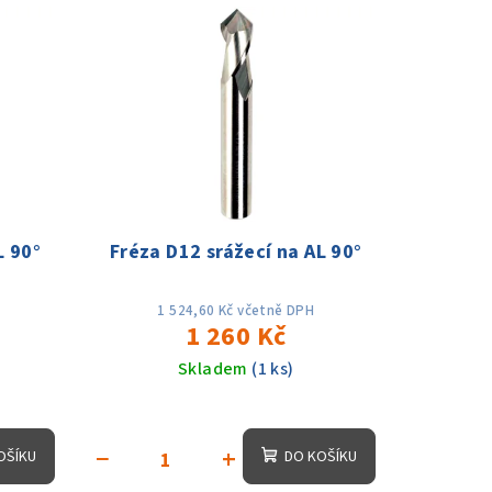
L 90°
Fréza D12 srážecí na AL 90°
1 524,60 Kč včetně DPH
1 260 Kč
Skladem
(1 ks)
−
+
OŠÍKU
DO KOŠÍKU