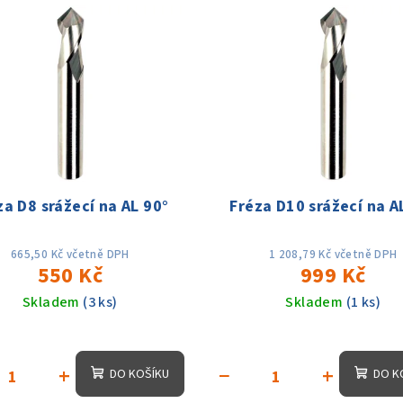
za D8 srážecí na AL 90°
Fréza D10 srážecí na A
665,50 Kč včetně DPH
1 208,79 Kč včetně DPH
550 Kč
999 Kč
Skladem
(3 ks)
Skladem
(1 ks)
Průměrné
hodnocení
+
−
+
DO KOŠÍKU
DO K
produktu
je