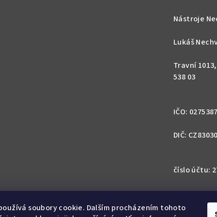
ý
p
Nástroje Ne
i
s
Lukáš Nechv
u
Travní 1013
538 03
IČO: 027538
DIČ: CZ8303
číslo účtu:
IBAN: CZ57 0
1113
používá soubory cookie. Dalším procházením tohoto