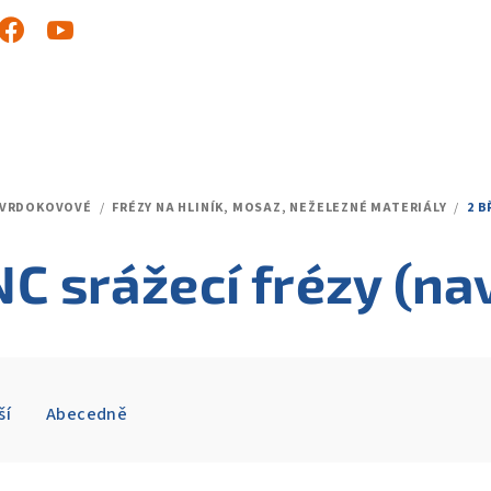
TVRDOKOVOVÉ
/
FRÉZY NA HLINÍK, MOSAZ, NEŽELEZNÉ MATERIÁLY
/
2 B
NC srážecí frézy (n
ší
Abecedně