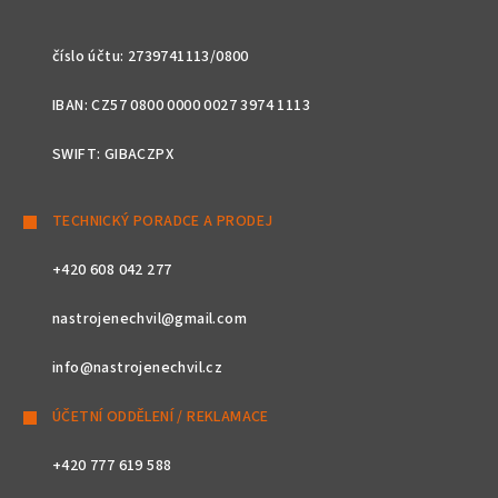
číslo účtu: 2739741113/0800
IBAN: CZ57 0800 0000 0027 3974 1113
SWIFT: GIBACZPX
TECHNICKÝ PORADCE A PRODEJ
+420 608 042 277
nastrojenechvil@gmail.com
info@nastrojenechvil.cz
ÚČETNÍ ODDĚLENÍ / REKLAMACE
+420 777 619 588