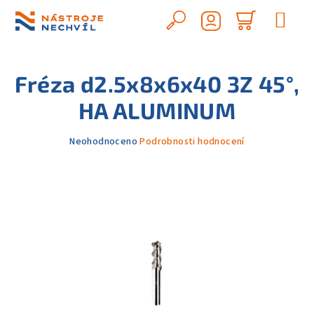
Přejít
na
Hledat
Nákupn
obsah
Přihlášení
košík
Fréza d2.5x8x6x40 3Z 45°,
HA ALUMINUM
Průměrné
Neohodnoceno
Podrobnosti hodnocení
hodnocení
produktu
je
0,0
z
5
hvězdiček.