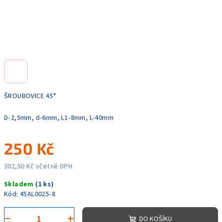
ŠROUBOVICE 45°
D-2,5mm, d-6mm, L1-8mm, L-40mm
250 Kč
302,50 Kč včetně DPH
Měrná
Skladem
(1 ks)
cena:
Kód:
45AL0025-8
−
+
DO KOŠÍKU