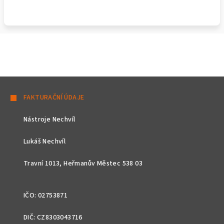
Z
á
FAKTURAČNÍ ÚDAJE
p
Nástroje Nechvíl
a
t
Lukáš Nechvíl
í
Travní 1013, Heřmanův Městec 538 03
IČO: 02753871
DIČ: CZ8303043716