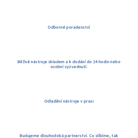
p
r
v
k
Odborné poradenství
y
v
ý
p
Běžné nástroje skladem a k dodání do 24 hodin nebo
i
osobní vyzvednutí.
s
u
Odladění nástroje v praxi
Budujeme dlouhodobá partnerství. Co slíbíme, tak