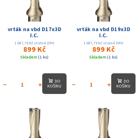
i
d
s
u
p
k
r
vrták na vbd D17x3D
vrták na vbd D19x3D
t
I.C.
I.C.
o
ů
d
1 087,79 Kč včetně DPH
1 087,79 Kč včetně DPH
899 Kč
899 Kč
u
Skladem
(1 ks)
Skladem
(1 ks)
k
t
ů
DO
DO
−
+
−
+
KOŠÍKU
KOŠÍKU