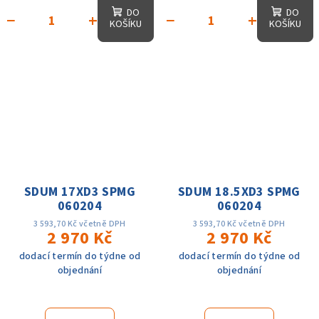
DO
DO
−
+
−
+
KOŠÍKU
KOŠÍKU
SDUM 17XD3 SPMG
SDUM 18.5XD3 SPMG
060204
060204
3 593,70 Kč včetně DPH
3 593,70 Kč včetně DPH
2 970 Kč
2 970 Kč
dodací termín do týdne od
dodací termín do týdne od
objednání
objednání