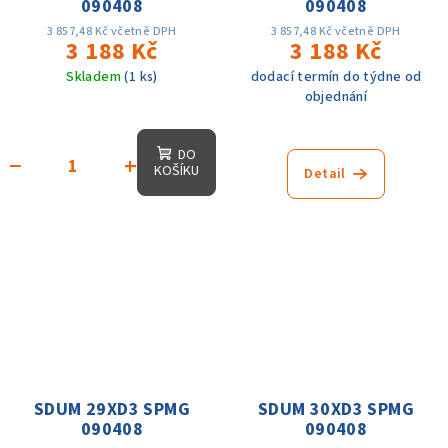
090408
090408
3 857,48 Kč včetně DPH
3 857,48 Kč včetně DPH
3 188 Kč
3 188 Kč
Skladem
(1 ks)
dodací termín do týdne od
objednání
DO
−
+
KOŠÍKU
Detail
SDUM 29XD3 SPMG
SDUM 30XD3 SPMG
090408
090408