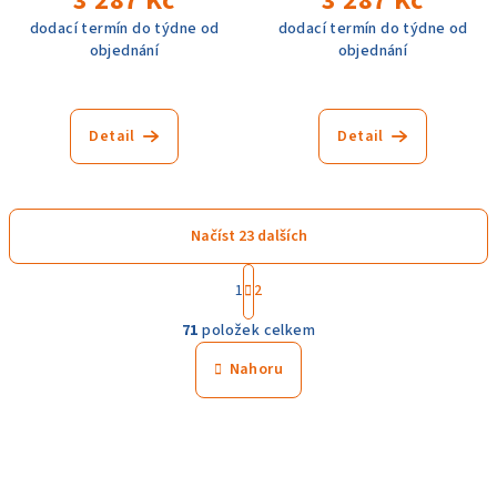
3 287 Kč
3 287 Kč
dodací termín do týdne od
dodací termín do týdne od
objednání
objednání
Detail
Detail
Načíst 23 dalších
S
1
2
t
O
r
71
položek celkem
á
v
n
l
Nahoru
k
á
o
d
v
a
á
n
c
í
í