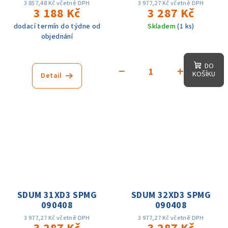
3 857,48 Kč včetně DPH
3 977,27 Kč včetně DPH
3 188 Kč
3 287 Kč
dodací termín do týdne od
Skladem
(1 ks)
objednání
DO
−
+
KOŠÍKU
Detail
SDUM 31XD3 SPMG
SDUM 32XD3 SPMG
090408
090408
3 977,27 Kč včetně DPH
3 977,27 Kč včetně DPH