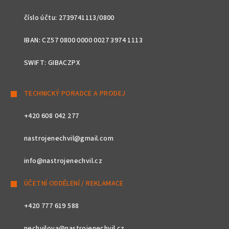
číslo účtu: 2739741113/0800
IBAN: CZ57 0800 0000 0027 3974 1113
SWIFT: GIBACZPX
TECHNICKÝ PORADCE A PRODEJ
+420 608 042 277
nastrojenechvil@gmail.com
info@nastrojenechvil.cz
ÚČETNÍ ODDĚLENÍ / REKLAMACE
+420 777 619 588
nechvilova@nastrojenechvil.cz