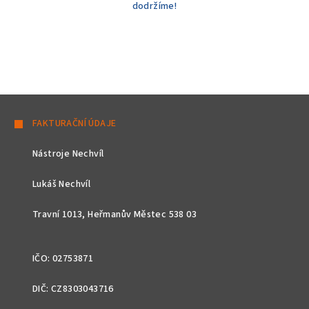
dodržíme!
Z
á
FAKTURAČNÍ ÚDAJE
p
Nástroje Nechvíl
a
t
Lukáš Nechvíl
í
Travní 1013, Heřmanův Městec 538 03
IČO: 02753871
DIČ: CZ8303043716