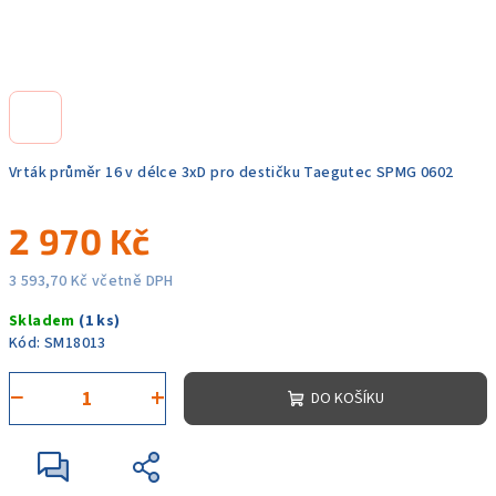
Vrták průměr 16 v délce 3xD pro destičku Taegutec SPMG 0602
2 970 Kč
3 593,70 Kč včetně DPH
Měrná
Skladem
(1 ks)
cena:
Kód:
SM18013
−
+
DO KOŠÍKU