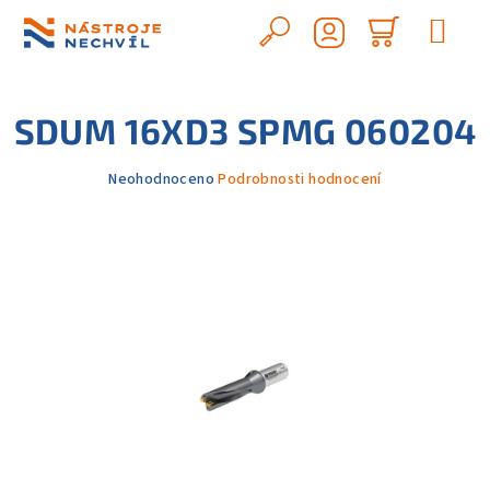
Přejít
na
Hledat
Nákupn
obsah
Přihlášení
košík
SDUM 16XD3 SPMG 060204
Průměrné
Neohodnoceno
Podrobnosti hodnocení
hodnocení
produktu
je
0,0
z
5
hvězdiček.