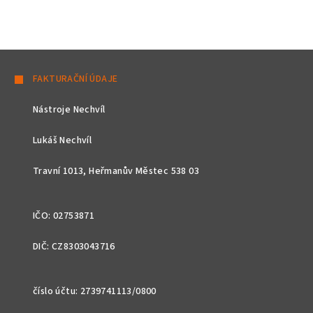
Z
á
FAKTURAČNÍ ÚDAJE
p
Nástroje Nechvíl
a
t
Lukáš Nechvíl
í
Travní 1013, Heřmanův Městec 538 03
IČO: 02753871
DIČ: CZ8303043716
číslo účtu: 2739741113/0800