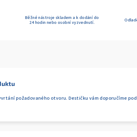
Běžné nástroje skladem a k dodání do
Odladě
24 hodin nebo osobní vyzvednutí.
duktu
vyvrtání požadovaného otvoru. Destičku vám doporučíme pod