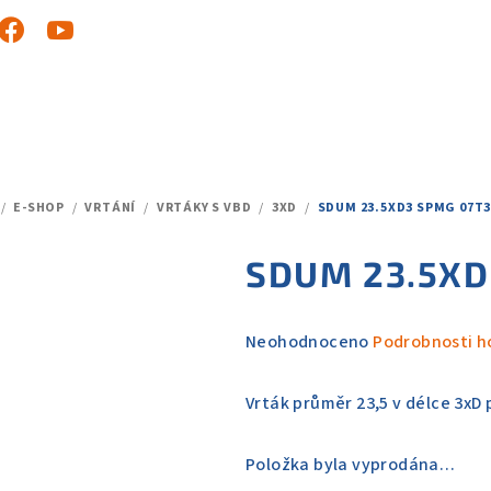
/
E-SHOP
/
VRTÁNÍ
/
VRTÁKY S VBD
/
3XD
/
SDUM 23.5XD3 SPMG 07T3
DOMŮ
SDUM 23.5XD
Průměrné
Neohodnoceno
Podrobnosti h
hodnocení
produktu
Vrták průměr 23,5 v délce 3xD
je
0,0
Položka byla vyprodána…
z