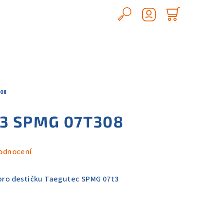
Hledat
Nákupn
Přihlášení
košík
08
3 SPMG 07T308
odnocení
 pro destičku Taegutec SPMG 07t3