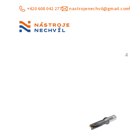
Přejít
+420 608 042 277
nastrojenechvil@gmail.com
na
obsah