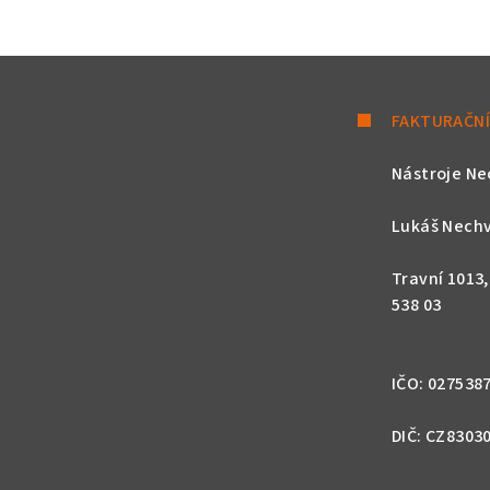
FAKTURAČNÍ
Nástroje Ne
Lukáš Nechv
Travní 1013
538 03
IČO: 027538
DIČ: CZ8303