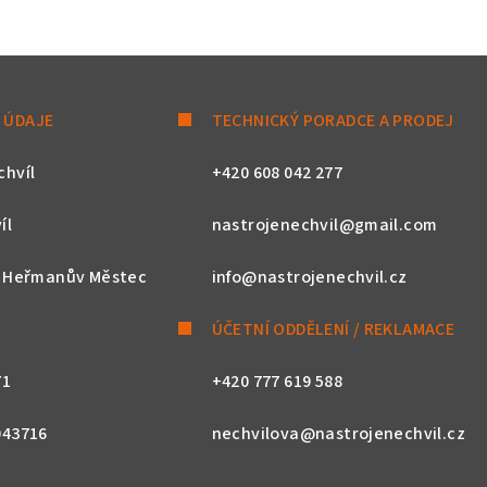
 ÚDAJE
TECHNICKÝ PORADCE A PRODEJ
chvíl
+420 608 042 277
íl
nastrojenechvil@gmail.com
, Heřmanův Městec
info@nastrojenechvil.cz
ÚČETNÍ ODDĚLENÍ / REKLAMACE
71
+420 777 619 588
043716
nechvilova@nastrojenechvil.cz