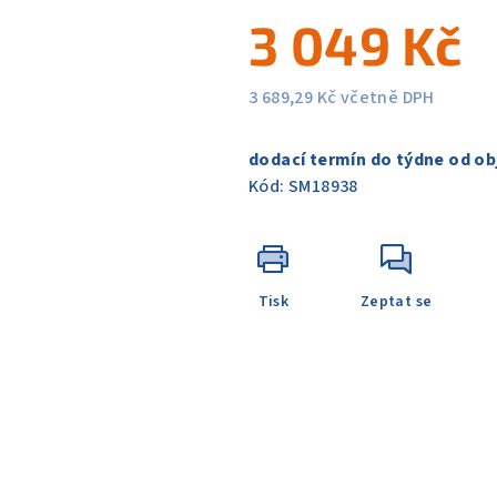
5
3 049 Kč
hvězdiček.
3 689,29 Kč včetně DPH
Měrná
cena:
dodací termín do týdne od ob
Kód:
SM18938
Tisk
Zeptat se