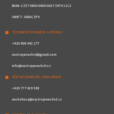
IBAN: CZ57 0800 0000 0027 3974 1113
SWIFT: GIBACZPX
TECHNICKÝ PORADCE A PRODEJ
+420 608 042 277
nastrojenechvil@gmail.com
info@nastrojenechvil.cz
ÚČETNÍ ODDĚLENÍ / REKLAMACE
+420 777 619 588
nechvilova@nastrojenechvil.cz