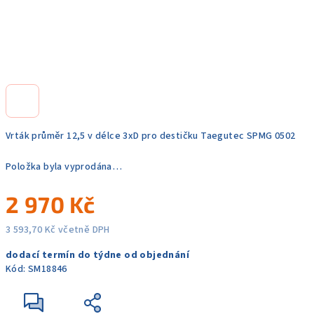
Vrták průměr 12,5 v délce 3xD pro destičku Taegutec SPMG 0502
Položka byla vyprodána…
2 970 Kč
3 593,70 Kč včetně DPH
Měrná
dodací termín do týdne od objednání
cena:
Kód:
SM18846