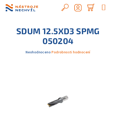
Přejít
na
Hledat
Nákupn
obsah
Přihlášení
košík
SDUM 12.5XD3 SPMG
050204
Průměrné
Neohodnoceno
Podrobnosti hodnocení
hodnocení
produktu
je
0,0
z
5
hvězdiček.