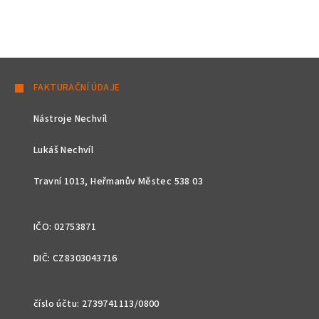
Z
á
FAKTURAČNÍ ÚDAJE
p
Nástroje Nechvíl
a
t
Lukáš Nechvíl
í
Travní 1013, Heřmanův Městec 538 03
IČO: 02753871
DIČ: CZ8303043716
číslo účtu: 2739741113/0800