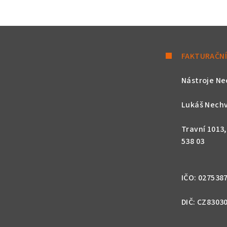
FAKTURAČNÍ
Nástroje Ne
Lukáš Nechv
Travní 1013
538 03
IČO: 027538
DIČ: CZ8303