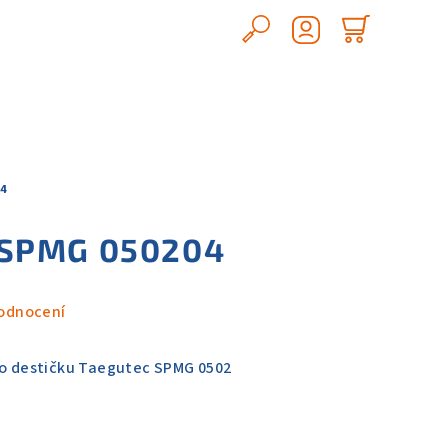
Hledat
Nákupn
Přihlášení
košík
4
 SPMG 050204
odnocení
ro destičku Taegutec SPMG 0502