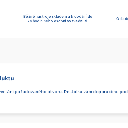
Běžné nástroje skladem a k dodání do
Odladě
24 hodin nebo osobní vyzvednutí.
duktu
vyvrtání požadovaného otvoru. Destičku vám doporučíme pod