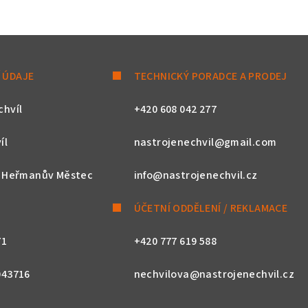
 ÚDAJE
TECHNICKÝ PORADCE A PRODEJ
chvíl
+420 608 042 277
íl
nastrojenechvil@gmail.com
, Heřmanův Městec
info@nastrojenechvil.cz
ÚČETNÍ ODDĚLENÍ / REKLAMACE
71
+420 777 619 588
043716
nechvilova@nastrojenechvil.cz