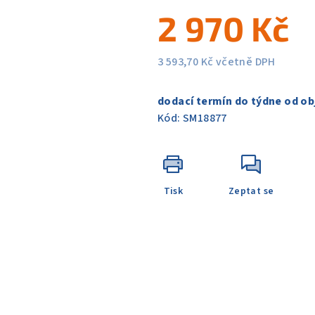
5
2 970 Kč
hvězdiček.
3 593,70 Kč včetně DPH
Měrná
cena:
dodací termín do týdne od ob
Kód:
SM18877
Tisk
Zeptat se