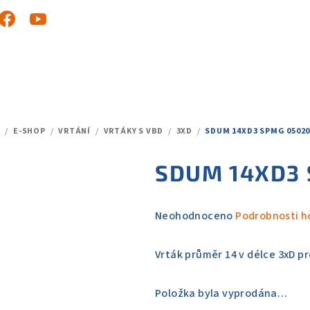
/
E-SHOP
/
VRTÁNÍ
/
VRTÁKY S VBD
/
3XD
/
SDUM 14XD3 SPMG 05020
DOMŮ
SDUM 14XD3
Průměrné
Neohodnoceno
Podrobnosti h
hodnocení
produktu
Vrták průměr 14 v délce 3xD p
je
0,0
Položka byla vyprodána…
z