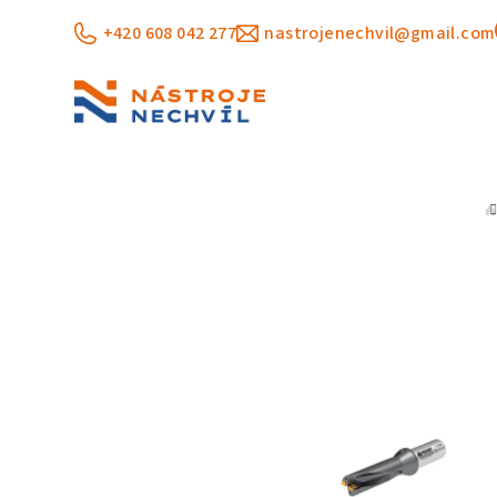
Přejít
+420 608 042 277
nastrojenechvil@gmail.com
na
obsah