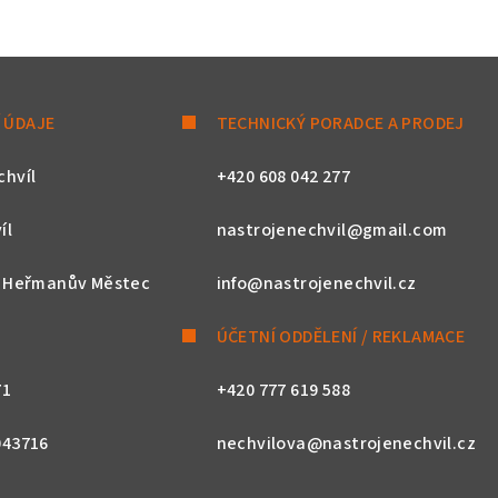
 ÚDAJE
TECHNICKÝ PORADCE A PRODEJ
chvíl
+420 608 042 277
íl
nastrojenechvil@gmail.com
, Heřmanův Městec
info@nastrojenechvil.cz
ÚČETNÍ ODDĚLENÍ / REKLAMACE
71
+420 777 619 588
043716
nechvilova@nastrojenechvil.cz