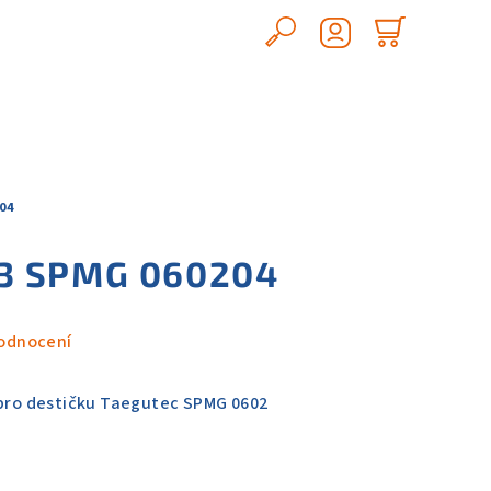
Hledat
Nákupn
Přihlášení
košík
04
3 SPMG 060204
odnocení
 pro destičku Taegutec SPMG 0602