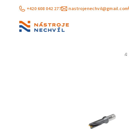
Přejít
+420 608 042 277
nastrojenechvil@gmail.com
na
obsah