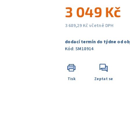
5
3 049 Kč
hvězdiček.
3 689,29 Kč včetně DPH
Měrná
cena:
dodací termín do týdne od ob
Kód:
SM18914
Tisk
Zeptat se