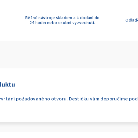
Běžné nástroje skladem a k dodání do
Odladě
24 hodin nebo osobní vyzvednutí.
duktu
vyvrtání požadovaného otvoru. Destičku vám doporučíme pod