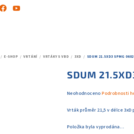
/
E-SHOP
/
VRTÁNÍ
/
VRTÁKY S VBD
/
3XD
/
SDUM 21.5XD3 SPMG 0602
DOMŮ
SDUM 21.5XD
Průměrné
Neohodnoceno
Podrobnosti h
hodnocení
produktu
Vrták průměr 21,5 v délce 3xD
je
0,0
Položka byla vyprodána…
z