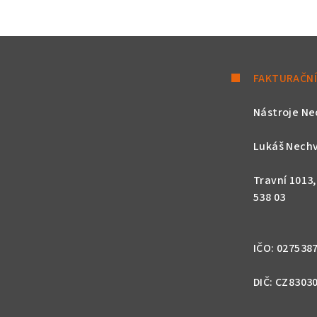
FAKTURAČNÍ
Nástroje Ne
Lukáš Nechv
Travní 1013
538 03
IČO: 027538
DIČ: CZ8303