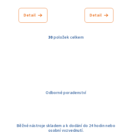
Detail
Detail
30
položek celkem
O
v
l
á
d
a
c
í
Odborné poradenství
p
r
v
k
y
Běžné nástroje skladem a k dodání do 24 hodin nebo
v
osobní vyzvednutí.