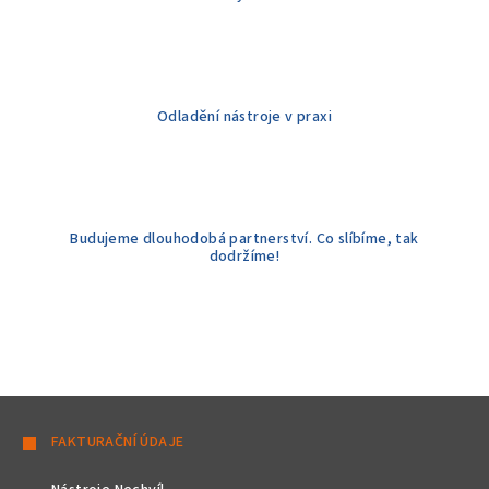
ý
p
i
s
u
Odladění nástroje v praxi
Budujeme dlouhodobá partnerství. Co slíbíme, tak
dodržíme!
Z
á
FAKTURAČNÍ ÚDAJE
p