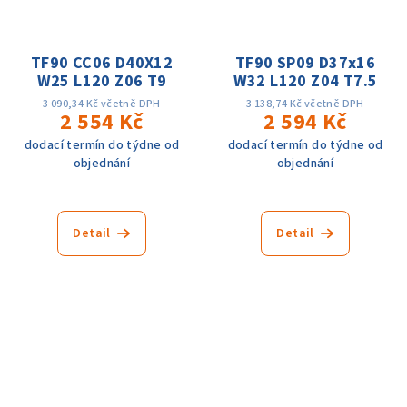
TF90 CC06 D40X12
TF90 SP09 D37x16
W25 L120 Z06 T9
W32 L120 Z04 T7.5
3 090,34 Kč včetně DPH
3 138,74 Kč včetně DPH
2 554 Kč
2 594 Kč
dodací termín do týdne od
dodací termín do týdne od
objednání
objednání
Detail
Detail