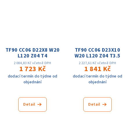
TF90 CC06 D22X8 W20
TF90 CC06 D23X10
L120 Z04 T4
W20 L120 Z04 T3.5
2 084,83 Kč včetně DPH
2 227,61 Kč včetně DPH
1 723 Kč
1 841 Kč
dodací termín do týdne od
dodací termín do týdne od
objednání
objednání
Detail
Detail