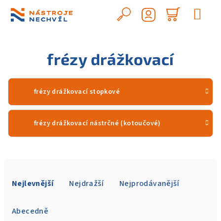
Přejít
na
Hledat
Nákupn
obsah
Přihlášení
košík
frézy drážkovací
frézy drážkovací stopkové
frézy drážkovací nástrčné (kotoučové)
Ř
a
Nejlevnější
Nejdražší
Nejprodávanější
z
e
Abecedně