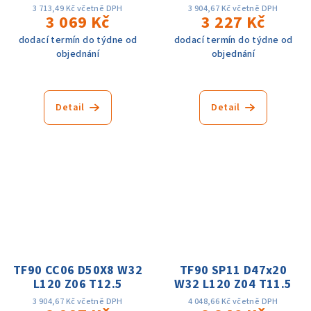
3 713,49 Kč včetně DPH
3 904,67 Kč včetně DPH
3 069 Kč
3 227 Kč
dodací termín do týdne od
dodací termín do týdne od
objednání
objednání
Detail
Detail
TF90 CC06 D50X8 W32
TF90 SP11 D47x20
L120 Z06 T12.5
W32 L120 Z04 T11.5
3 904,67 Kč včetně DPH
4 048,66 Kč včetně DPH