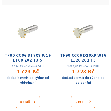
n
í
V
p
ý
r
p
o
i
d
s
u
p
k
r
TF90 CC06 D17X8 W16
TF90 CC06 D20X9 W16
t
L100 Z02 T3.5
L120 Z02 T5
o
ů
d
2 084,83 Kč včetně DPH
2 084,83 Kč včetně DPH
1 723 Kč
1 723 Kč
u
dodací termín do týdne od
dodací termín do týdne od
k
objednání
objednání
t
ů
Detail
Detail