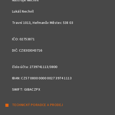
Nástroje Nechvíl
a
t
Lukáš Nechvíl
í
Travní 1013, Heřmanův Městec 538 03
IČO: 02753871
DIČ: CZ8303043716
číslo účtu: 2739741113/0800
IBAN: CZ57 0800 0000 0027 3974 1113
SWIFT: GIBACZPX
TECHNICKÝ PORADCE A PRODEJ