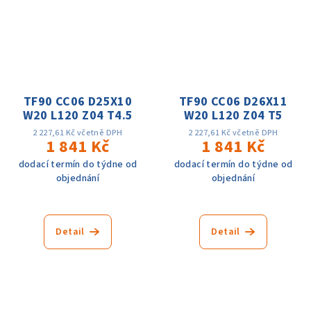
TF90 CC06 D25X10
TF90 CC06 D26X11
W20 L120 Z04 T4.5
W20 L120 Z04 T5
2 227,61 Kč včetně DPH
2 227,61 Kč včetně DPH
1 841 Kč
1 841 Kč
dodací termín do týdne od
dodací termín do týdne od
objednání
objednání
Detail
Detail