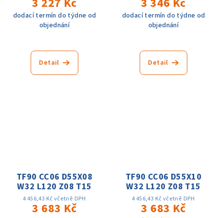
3 227 Kč
3 346 Kč
dodací termín do týdne od
dodací termín do týdne od
objednání
objednání
Detail
Detail
TF90 CC06 D55X08
TF90 CC06 D55X10
W32 L120 Z08 T15
W32 L120 Z08 T15
4 456,43 Kč včetně DPH
4 456,43 Kč včetně DPH
3 683 Kč
3 683 Kč