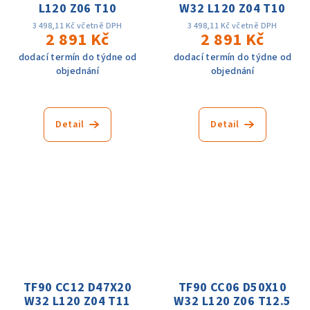
L120 Z06 T10
W32 L120 Z04 T10
3 498,11 Kč včetně DPH
3 498,11 Kč včetně DPH
2 891 Kč
2 891 Kč
dodací termín do týdne od
dodací termín do týdne od
objednání
objednání
Detail
Detail
TF90 CC12 D47X20
TF90 CC06 D50X10
W32 L120 Z04 T11
W32 L120 Z06 T12.5