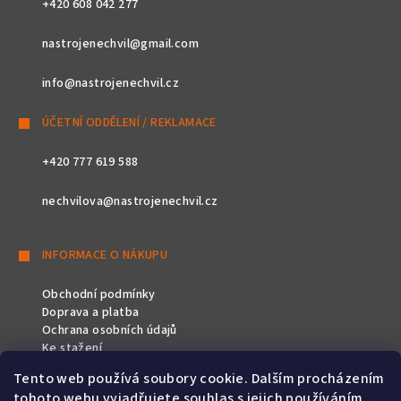
+420 608 042 277
nastrojenechvil@gmail.com
info@nastrojenechvil.cz
ÚČETNÍ ODDĚLENÍ / REKLAMACE
+420 777 619 588
nechvilova@nastrojenechvil.cz
INFORMACE O NÁKUPU
Obchodní podmínky
Doprava a platba
Ochrana osobních údajů
Ke stažení
Tento web používá soubory cookie. Dalším procházením
SLEDUJTE NÁS
tohoto webu vyjadřujete souhlas s jejich používáním..