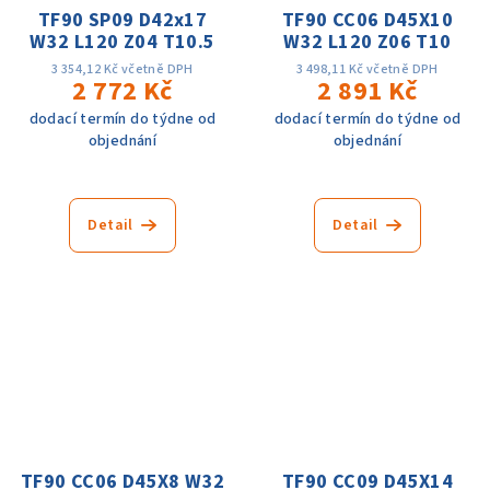
TF90 SP09 D42x17
TF90 CC06 D45X10
W32 L120 Z04 T10.5
W32 L120 Z06 T10
3 354,12 Kč včetně DPH
3 498,11 Kč včetně DPH
2 772 Kč
2 891 Kč
dodací termín do týdne od
dodací termín do týdne od
objednání
objednání
Detail
Detail
TF90 CC06 D45X8 W32
TF90 CC09 D45X14