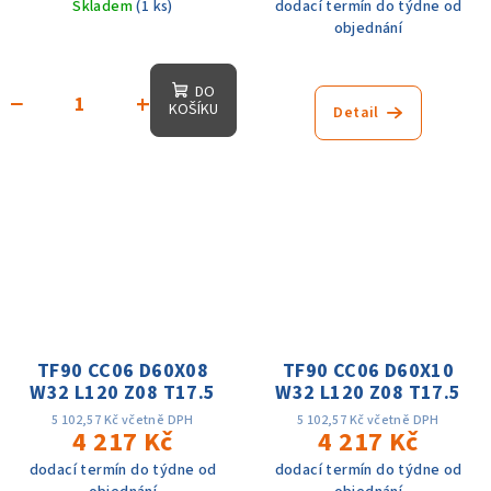
Skladem
(1 ks)
dodací termín do týdne od
objednání
DO
−
+
KOŠÍKU
Detail
TF90 CC06 D60X08
TF90 CC06 D60X10
W32 L120 Z08 T17.5
W32 L120 Z08 T17.5
5 102,57 Kč včetně DPH
5 102,57 Kč včetně DPH
4 217 Kč
4 217 Kč
dodací termín do týdne od
dodací termín do týdne od