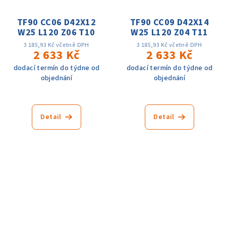
TF90 CC06 D42X12
TF90 CC09 D42X14
W25 L120 Z06 T10
W25 L120 Z04 T11
3 185,93 Kč včetně DPH
3 185,93 Kč včetně DPH
2 633 Kč
2 633 Kč
dodací termín do týdne od
dodací termín do týdne od
objednání
objednání
Detail
Detail