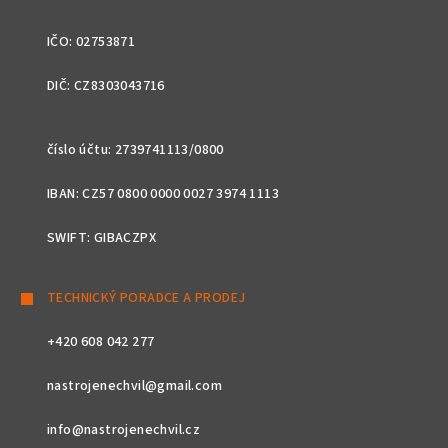
IČO: 02753871
DIČ: CZ8303043716
číslo účtu: 2739741113/0800
IBAN: CZ57 0800 0000 0027 3974 1113
SWIFT: GIBACZPX
TECHNICKÝ PORADCE A PRODEJ
+420 608 042 277
nastrojenechvil@gmail.com
info@nastrojenechvil.cz