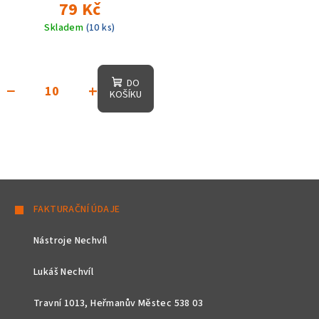
79 Kč
180m
Skladem
(10 ks)
DO
−
+
KOŠÍKU
Z
á
FAKTURAČNÍ ÚDAJE
p
Nástroje Nechvíl
a
t
Lukáš Nechvíl
í
Travní 1013, Heřmanův Městec 538 03