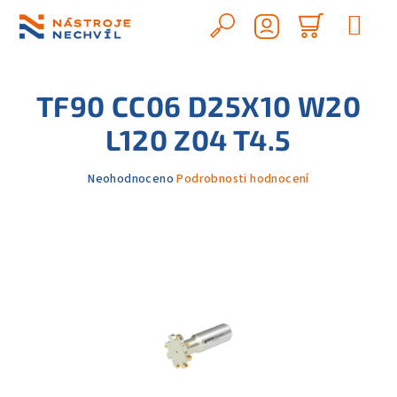
Přejít
na
Hledat
Nákupn
obsah
Přihlášení
košík
TF90 CC06 D25X10 W20
L120 Z04 T4.5
Průměrné
Neohodnoceno
Podrobnosti hodnocení
hodnocení
produktu
je
0,0
z
5
hvězdiček.