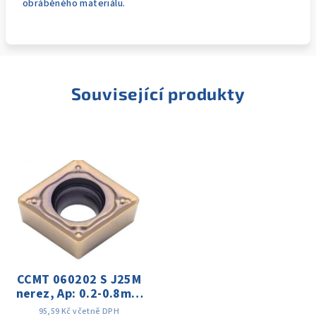
obráběného materiálu.
Související produkty
CCMT 060202 S J25M
nerez, Ap: 0.2-0.8mm
f: 0.04-0.15 Vc:60-
95,59 Kč včetně DPH