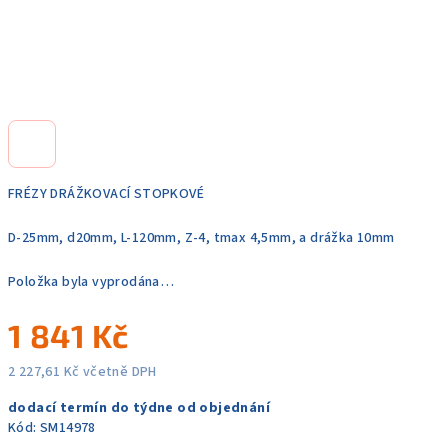
FRÉZY DRÁŽKOVACÍ STOPKOVÉ
D-25mm, d20mm, L-120mm, Z-4, tmax 4,5mm, a drážka 10mm
Položka byla vyprodána…
1 841 Kč
2 227,61 Kč včetně DPH
Měrná
dodací termín do týdne od objednání
cena:
Kód:
SM14978