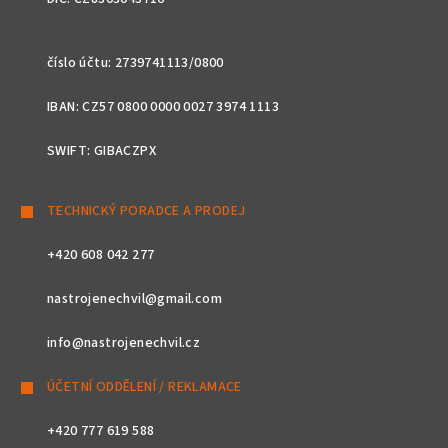
číslo účtu: 2739741113/0800
IBAN: CZ57 0800 0000 0027 3974 1113
SWIFT: GIBACZPX
TECHNICKÝ PORADCE A PRODEJ
+420 608 042 277
nastrojenechvil@gmail.com
info@nastrojenechvil.cz
ÚČETNÍ ODDĚLENÍ / REKLAMACE
+420 777 619 588