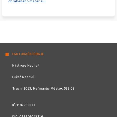
obráběného materiálu.
Z
á
FAKTURAČNÍ ÚDAJE
p
Nástroje Nechvíl
a
t
Lukáš Nechvíl
í
Travní 1013, Heřmanův Městec 538 03
IČO: 02753871
DIČ: CZ8303043716