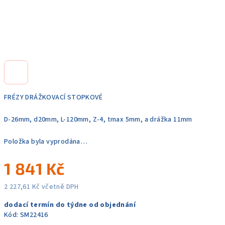
FRÉZY DRÁŽKOVACÍ STOPKOVÉ
D-26mm, d20mm, L-120mm, Z-4, tmax 5mm, a drážka 11mm
Položka byla vyprodána…
1 841 Kč
2 227,61 Kč včetně DPH
Měrná
dodací termín do týdne od objednání
cena:
Kód:
SM22416