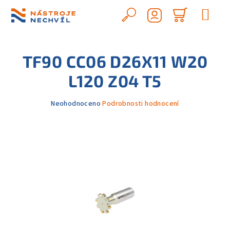
Přejít
na
Hledat
Nákupn
obsah
Přihlášení
košík
TF90 CC06 D26X11 W20
L120 Z04 T5
Průměrné
Neohodnoceno
Podrobnosti hodnocení
hodnocení
produktu
je
0,0
z
5
hvězdiček.