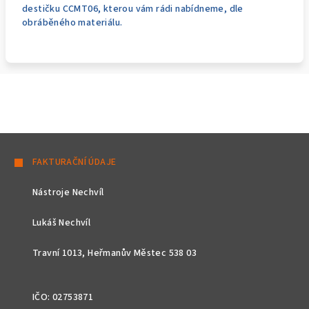
destičku CCMT06, kterou vám rádi nabídneme, dle
obráběného materiálu.
Z
á
FAKTURAČNÍ ÚDAJE
p
Nástroje Nechvíl
a
t
Lukáš Nechvíl
í
Travní 1013, Heřmanův Městec 538 03
IČO: 02753871