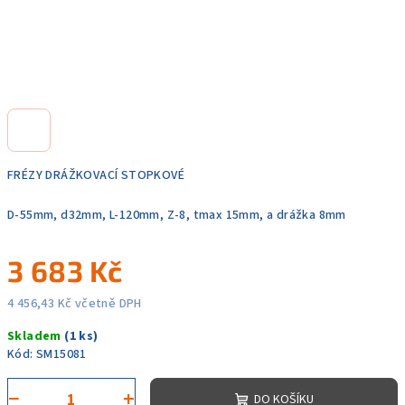
FRÉZY DRÁŽKOVACÍ STOPKOVÉ
D-55mm, d32mm, L-120mm, Z-8, tmax 15mm, a drážka 8mm
3 683 Kč
4 456,43 Kč včetně DPH
Měrná
Skladem
(1 ks)
cena:
Kód:
SM15081
−
+
DO KOŠÍKU