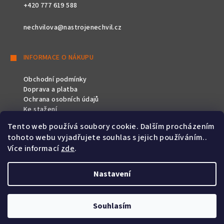
+420 777 619 588
nechvilova@nastrojenechvil.cz
INFORMACE O NÁKUPU
Obchodní podmínky
Doprava a platba
Ochrana osobních údajů
Ke stažení
Tento web používá soubory cookie. Dalším procházením
SLEDUJTE NÁS
tohoto webu vyjadřujete souhlas s jejich používáním..
Více informací
zde
.
Nastavení
Copyright 2026
Nástroje Nechvíl
. Všechna práva vyhrazena.
Souhlasím
Vytvořil Shoptet
&
PekneWeby