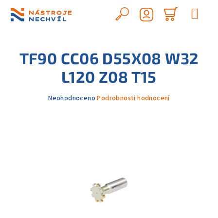
Přejít
na
Hledat
Nákupn
obsah
Přihlášení
košík
TF90 CC06 D55X08 W32
L120 Z08 T15
Průměrné
Neohodnoceno
Podrobnosti hodnocení
hodnocení
produktu
je
0,0
z
5
hvězdiček.