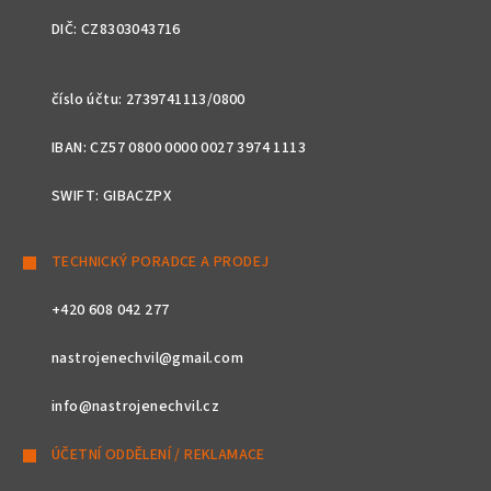
DIČ: CZ8303043716
číslo účtu: 2739741113/0800
IBAN: CZ57 0800 0000 0027 3974 1113
SWIFT: GIBACZPX
TECHNICKÝ PORADCE A PRODEJ
+420 608 042 277
nastrojenechvil@gmail.com
info@nastrojenechvil.cz
ÚČETNÍ ODDĚLENÍ / REKLAMACE