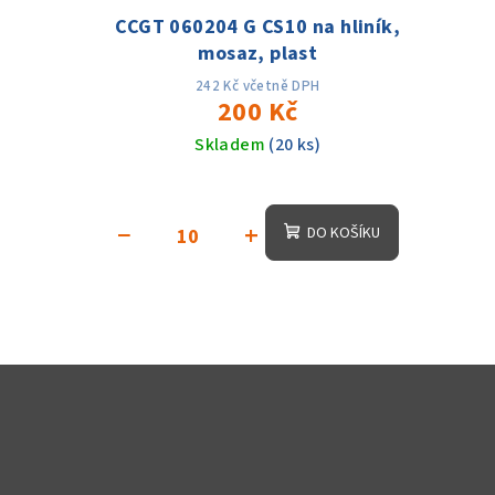
CCGT 060204 G CS10 na hliník,
mosaz, plast
242 Kč včetně DPH
200 Kč
Skladem
(20 ks)
−
+
DO KOŠÍKU
Z
á
p