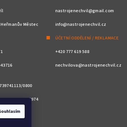
íl
nastrojenechvil@gmail.com
, Heřmanův Městec
info@nastrojenechvil.cz
ÚČETNÍ ODDĚLENÍ / REKLAMACE
71
+420 777 619 588
043716
nechvilova@nastrojenechvil.cz
 2739741113/0800
800 0000 0027 3974
Souhlasím
ACZPX