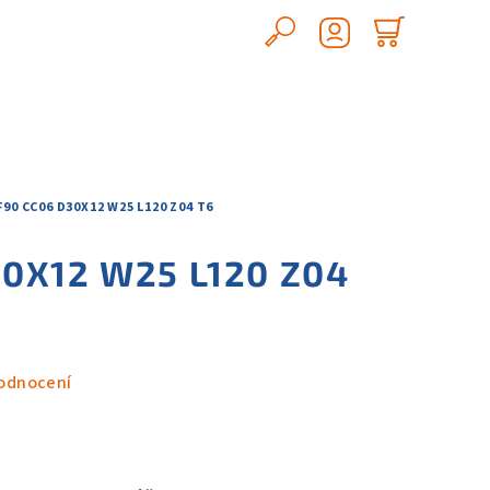
Hledat
Nákupn
Přihlášení
košík
F90 CC06 D30X12 W25 L120 Z04 T6
30X12 W25 L120 Z04
odnocení