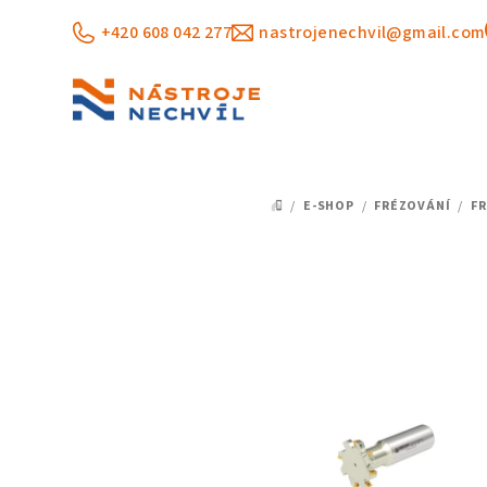
Přejít
+420 608 042 277
nastrojenechvil@gmail.com
na
obsah
/
E-SHOP
/
FRÉZOVÁNÍ
/
FR
DOMŮ