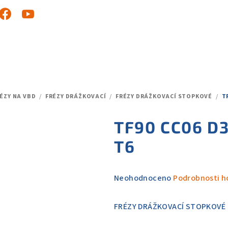
ÉZY NA VBD
/
FRÉZY DRÁŽKOVACÍ
/
FRÉZY DRÁŽKOVACÍ STOPKOVÉ
/
T
TF90 CC06 D
T6
Průměrné
Neohodnoceno
Podrobnosti h
hodnocení
produktu
FRÉZY DRÁŽKOVACÍ STOPKOVÉ
je
0,0