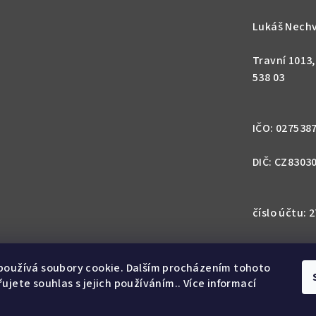
Lukáš Nechv
Travní 1013
538 03
IČO: 027538
DIČ: CZ8303
číslo účtu:
IBAN: CZ57 0
1113
používá soubory cookie. Dalším procházením tohoto
ujete souhlas s jejich používáním.. Více informací
SWIFT: GIB