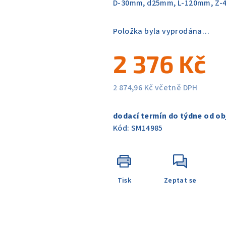
D-30mm, d25mm, L-120mm, Z-4
z
5
Položka byla vyprodána…
hvězdiček.
2 376 Kč
2 874,96 Kč včetně DPH
Měrná
cena:
dodací termín do týdne od ob
Kód:
SM14985
Tisk
Zeptat se