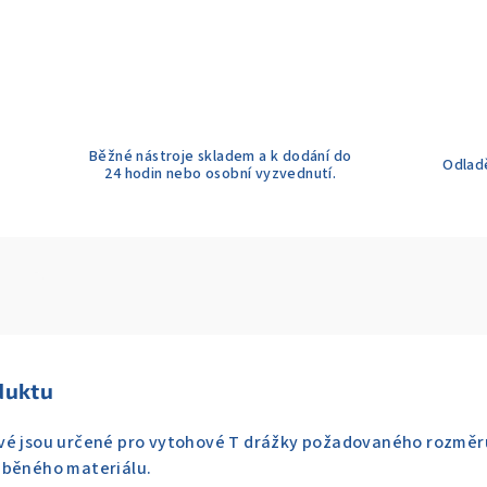
Běžné nástroje skladem a k dodání do
Odladě
24 hodin nebo osobní vyzvednutí.
duktu
vé jsou určené pro vytohové T drážky požadovaného rozměru
áběného materiálu.