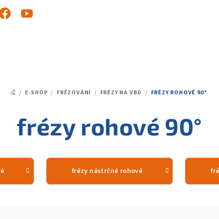
/
E-SHOP
/
FRÉZOVÁNÍ
/
FRÉZY NA VBD
/
FRÉZY ROHOVÉ 90°
DOMŮ
frézy rohové 90°
vé
frézy nástrčné rohové