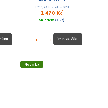
6WX08 d32 7Z
1 778,70 Kč včetně DPH
1 470 Kč
Skladem
(1 ks)
−
+
OŠÍKU
DO KOŠÍKU
Novinka