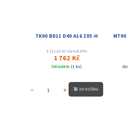
TK90 BD11 D40 A16 Z05-H
MT90 
2 132,02 Kč včetně DPH
1 762 Kč
Skladem
(1 ks)
do
−
+
DO KOŠÍKU