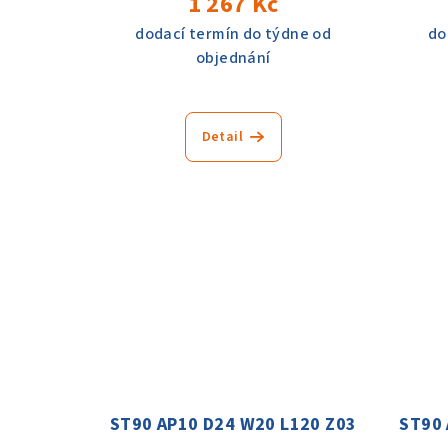
1 267 Kč
dodací termín do týdne od
do
objednání
Detail
ST90 AP10 D24 W20 L120 Z03
ST90 