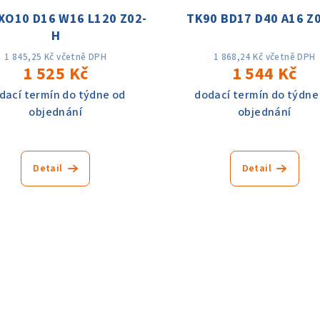
XO10 D16 W16 L120 Z02-
TK90 BD17 D40 A16 Z
H
1 845,25 Kč včetně DPH
1 868,24 Kč včetně DPH
1 525 Kč
1 544 Kč
dací termín do týdne od
dodací termín do týdne
objednání
objednání
Detail
Detail