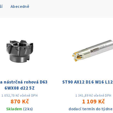
ší
Abecedně
za nástrčná rohová D63
ST90 AX12 D16 W16 L12
6WX08 d22 5Z
1 052,70 Kč včetně DPH
1 341,89 Kč včetně DPH
870 Kč
1 109 Kč
Skladem
(2 ks)
dodací termín do týdne