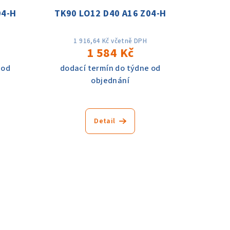
04-H
TK90 LO12 D40 A16 Z04-H
1 916,64 Kč včetně DPH
1 584 Kč
 od
dodací termín do týdne od
objednání
Detail