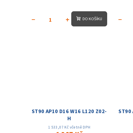
t
k
ů
−
+
−
DO KOŠÍKU
t
ů
ST90 AP10 D16 W16 L120 Z02-
ST90 
H
1 533,07 Kč včetně DPH