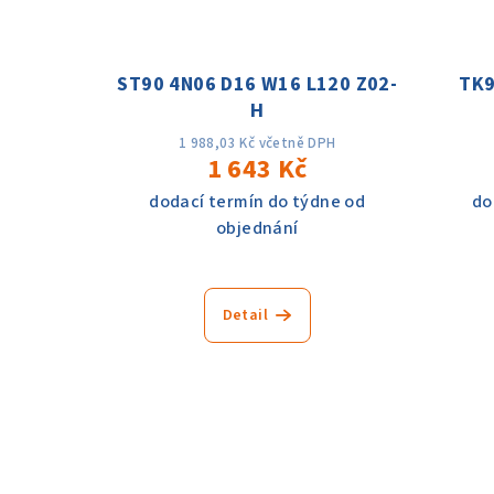
ST90 4N06 D16 W16 L120 Z02-
TK9
H
1 988,03 Kč včetně DPH
1 643 Kč
dodací termín do týdne od
do
objednání
Detail