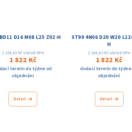
BD11 D16 M08 L25 Z02-H
ST90 4N06 D20 W20 L12
H
2 204,62 Kč včetně DPH
2 204,62 Kč včetně DPH
1 822 Kč
1 822 Kč
dací termín do týdne od
dodací termín do týdne
objednání
objednání
Detail
Detail