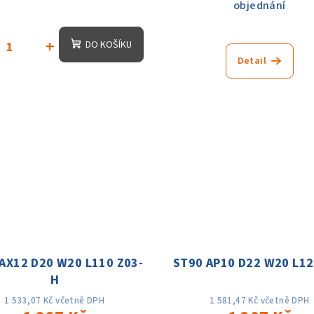
objednání
+
DO KOŠÍKU
Detail
AX12 D20 W20 L110 Z03-
ST90 AP10 D22 W20 L12
H
1 533,07 Kč včetně DPH
1 581,47 Kč včetně DPH