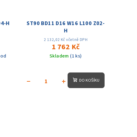
04-H
ST90 BD11 D16 W16 L100 Z02-
H
2 132,02 Kč včetně DPH
1 762 Kč
 od
Skladem
(1 ks)
−
+
DO KOŠÍKU