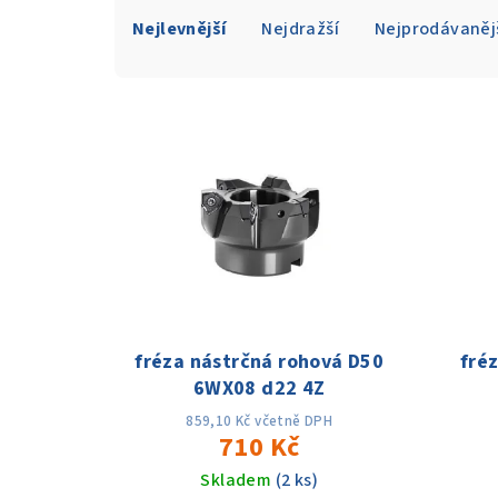
Ř
Nejlevnější
Nejdražší
Nejprodávaněj
a
z
V
e
ý
n
p
í
i
p
s
r
p
o
fréza nástrčná rohová D50
fré
r
d
6WX08 d22 4Z
o
u
859,10 Kč včetně DPH
710 Kč
d
k
Skladem
(2 ks)
u