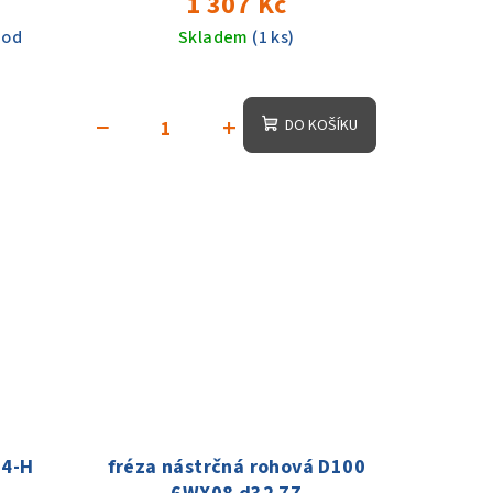
1 307 Kč
 od
Skladem
(1 ks)
−
+
DO KOŠÍKU
04-H
fréza nástrčná rohová D100