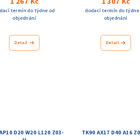
1 267 Kč
1 307 Kč
dací termín do týdne od
dodací termín do týdne
objednání
objednání
Detail
Detail
AP10 D20 W20 L120 Z03-
TK90 AX17 D40 A16 Z