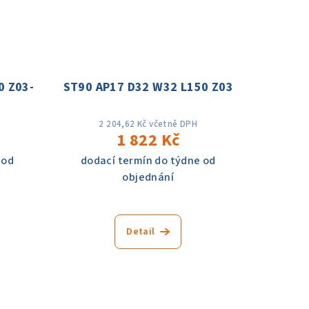
0 Z03-
ST90 AP17 D32 W32 L150 Z03
2 204,62 Kč včetně DPH
1 822 Kč
 od
dodací termín do týdne od
objednání
Detail