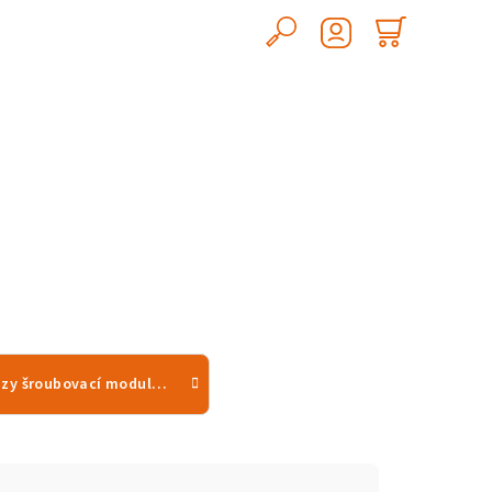
Hledat
Nákupn
Přihlášení
košík
frézy šroubovací modulární rohové