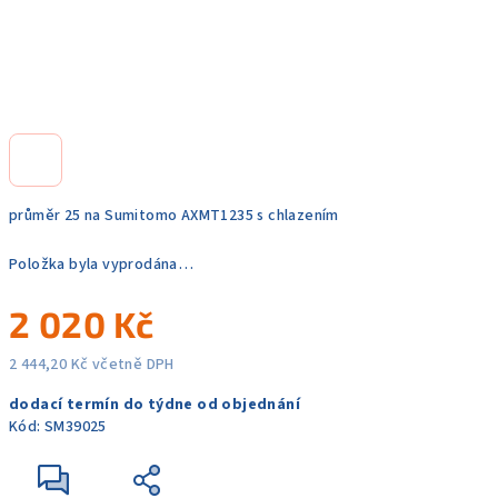
průměr 25 na Sumitomo AXMT1235 s chlazením
Položka byla vyprodána…
2 020 Kč
2 444,20 Kč včetně DPH
Měrná
dodací termín do týdne od objednání
cena:
Kód:
SM39025