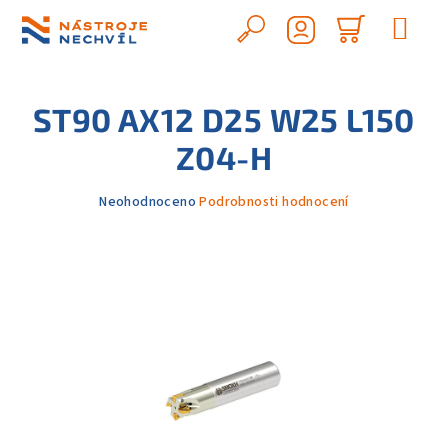
Přejít
na
Hledat
Nákupn
obsah
Přihlášení
košík
ST90 AX12 D25 W25 L150
Z04-H
Průměrné
Neohodnoceno
Podrobnosti hodnocení
hodnocení
produktu
je
0,0
z
5
hvězdiček.