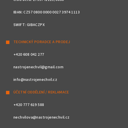
IBAN: CZ57 0800 0000 0027 3974 1113
SWIFT: GIBACZPX
TECHNICKÝ PORADCE A PRODEJ
+420 608 042 277
nastrojenechvil@gmail.com
info@nastrojenechvil.cz
ÚČETNÍ ODDĚLENÍ / REKLAMACE
+420 777 619 588
nechvilova@nastrojenechvil.cz