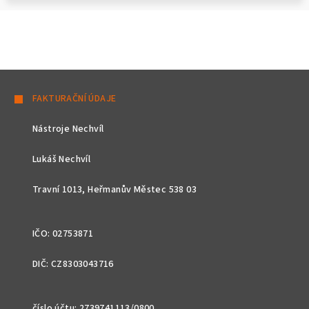
Z
á
FAKTURAČNÍ ÚDAJE
p
Nástroje Nechvíl
a
t
Lukáš Nechvíl
í
Travní 1013, Heřmanův Městec 538 03
IČO: 02753871
DIČ: CZ8303043716
číslo účtu: 2739741113/0800