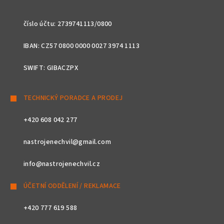
číslo účtu: 2739741113/0800
IBAN: CZ57 0800 0000 0027 3974 1113
SWIFT: GIBACZPX
TECHNICKÝ PORADCE A PRODEJ
+420 608 042 277
nastrojenechvil@gmail.com
info@nastrojenechvil.cz
ÚČETNÍ ODDĚLENÍ / REKLAMACE
+420 777 619 588