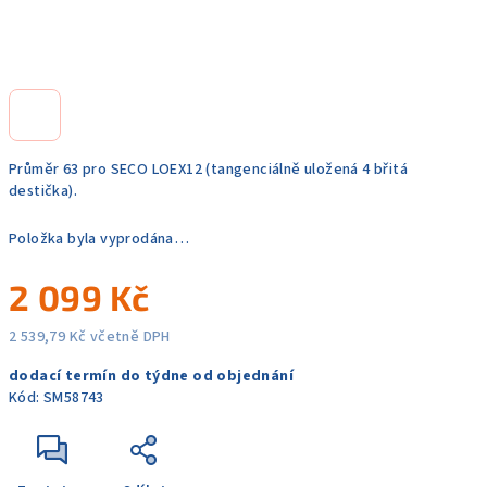
Průměr 63 pro SECO LOEX12 (tangenciálně uložená 4 břitá
destička).
Položka byla vyprodána…
2 099 Kč
2 539,79 Kč včetně DPH
Měrná
dodací termín do týdne od objednání
cena:
Kód:
SM58743