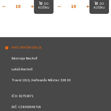
DO
DO
−
+
−
+
KOŠÍKU
KOŠÍKU
Z
á
FAKTURAČNÍ ÚDAJE
p
Nástroje Nechvíl
a
t
Lukáš Nechvíl
í
Travní 1013, Heřmanův Městec 538 03
IČO: 02753871
DIČ: CZ8303043716