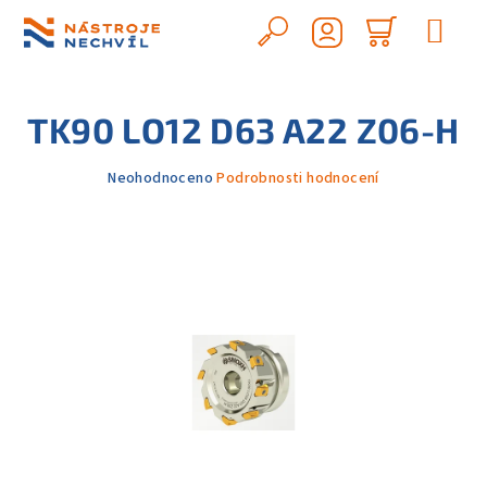
Přejít
na
Hledat
Nákupn
obsah
Přihlášení
košík
TK90 LO12 D63 A22 Z06-H
Průměrné
Neohodnoceno
Podrobnosti hodnocení
hodnocení
produktu
je
0,0
z
5
hvězdiček.