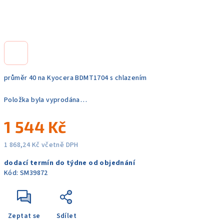
průměr 40 na Kyocera BDMT1704 s chlazením
Položka byla vyprodána…
1 544 Kč
1 868,24 Kč včetně DPH
Měrná
dodací termín do týdne od objednání
cena:
Kód:
SM39872
Zeptat se
Sdílet