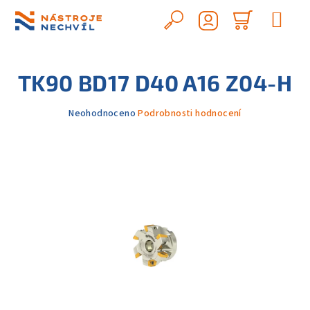
Přejít
na
Hledat
Nákupn
obsah
Přihlášení
košík
TK90 BD17 D40 A16 Z04-H
Průměrné
Neohodnoceno
Podrobnosti hodnocení
hodnocení
produktu
je
0,0
z
5
hvězdiček.