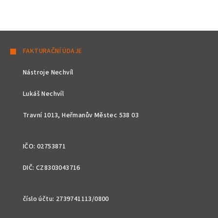
Z
á
FAKTURAČNÍ ÚDAJE
p
Nástroje Nechvíl
a
t
Lukáš Nechvíl
í
Travní 1013, Heřmanův Městec 538 03
IČO: 02753871
DIČ: CZ8303043716
číslo účtu: 2739741113/0800