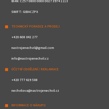
IBAN: CZ57 0800 0000 0027 3974 1113
SWIFT: GIBACZPX
TECHNICKÝ PORADCE A PRODEJ
+420 608 042 277
nastrojenechvil@gmail.com
info@nastrojenechvil.cz
ÚČETNÍ ODDĚLENÍ / REKLAMACE
+420 777 619 588
nechvilova@nastrojenechvil.cz
INFORMACE O NÁKUPU