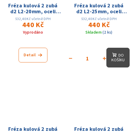
Fréza kulová 2 zubá
Fréza kulová 2 zubá
d2 L2-20mm, oceli
d2 L2-25mm, oceli
60HRC
60HRC
532,40 Kč včetně DPH
532,40 Kč včetně DPH
440 Kč
440 Kč
Vyprodáno
Skladem
(2 ks)
Detail
DO
−
+
KOŠÍKU
Fréza kulová 2 zubá
Fréza kulová 2 zubá