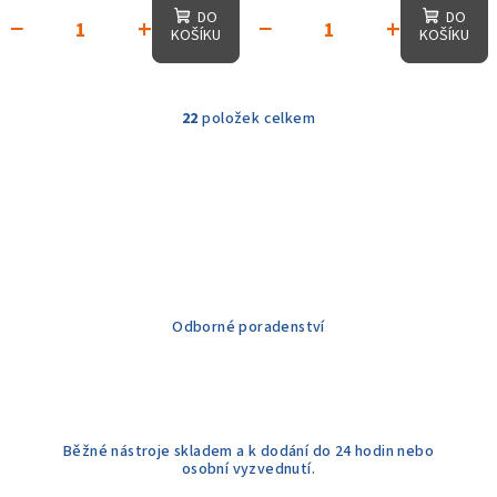
DO
DO
−
+
−
+
KOŠÍKU
KOŠÍKU
22
položek celkem
O
v
l
á
d
a
c
í
Odborné poradenství
p
r
v
k
y
Běžné nástroje skladem a k dodání do 24 hodin nebo
v
osobní vyzvednutí.
ý