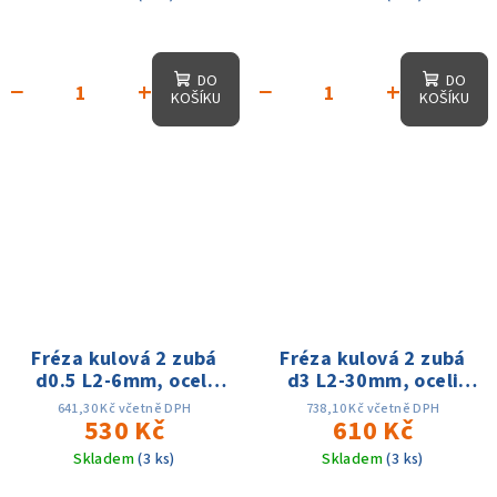
DO
DO
−
+
−
+
KOŠÍKU
KOŠÍKU
Fréza kulová 2 zubá
Fréza kulová 2 zubá
d0.5 L2-6mm, oceli
d3 L2-30mm, oceli
60HRC
60HRC
641,30 Kč včetně DPH
738,10 Kč včetně DPH
530 Kč
610 Kč
Skladem
(3 ks)
Skladem
(3 ks)