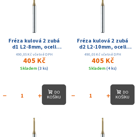
r
p
o
i
d
s
u
p
k
r
Fréza kulová 2 zubá
Fréza kulová 2 zubá
t
d1 L2-8mm, oceli
d2 L2-10mm, oceli
o
ů
60HRC
60HRC
d
490,05 Kč včetně DPH
490,05 Kč včetně DPH
405 Kč
405 Kč
u
Skladem
(3 ks)
Skladem
(4 ks)
k
t
ů
DO
DO
−
+
−
+
KOŠÍKU
KOŠÍKU