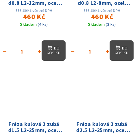
d0.8 L2-12mm, oceli
d0.8 L2-8mm, oceli
60HRC
60HRC
556,60 Kč včetně DPH
556,60 Kč včetně DPH
460 Kč
460 Kč
Skladem
(4 ks)
Skladem
(3 ks)
DO
DO
−
+
−
+
KOŠÍKU
KOŠÍKU
Fréza kulová 2 zubá
Fréza kulová 2 zubá
d1.5 L2-25mm, oceli
d2.5 L2-25mm, oceli