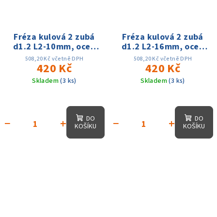
Fréza kulová 2 zubá
Fréza kulová 2 zubá
d1.2 L2-10mm, oceli
d1.2 L2-16mm, oceli
60HRC
60HRC
508,20 Kč včetně DPH
508,20 Kč včetně DPH
420 Kč
420 Kč
Skladem
(3 ks)
Skladem
(3 ks)
DO
DO
−
+
−
+
KOŠÍKU
KOŠÍKU