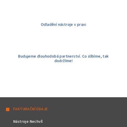
p
i
s
u
Odladění nástroje v praxi
Budujeme dlouhodobá partnerství. Co slíbíme, tak
dodržíme!
Z
á
FAKTURAČNÍ ÚDAJE
p
Nástroje Nechvíl
a