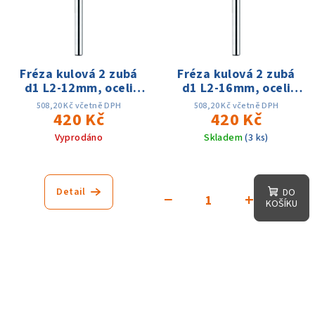
Fréza kulová 2 zubá
Fréza kulová 2 zubá
d1 L2-12mm, oceli
d1 L2-16mm, oceli
60HRC
60HRC
508,20 Kč včetně DPH
508,20 Kč včetně DPH
420 Kč
420 Kč
Vyprodáno
Skladem
(3 ks)
Detail
DO
−
+
KOŠÍKU