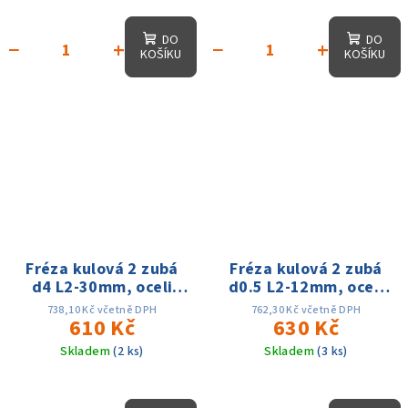
DO
DO
−
+
−
+
KOŠÍKU
KOŠÍKU
Fréza kulová 2 zubá
Fréza kulová 2 zubá
d4 L2-30mm, oceli
d0.5 L2-12mm, oceli
60HRC
60HRC
738,10 Kč včetně DPH
762,30 Kč včetně DPH
610 Kč
630 Kč
Skladem
(2 ks)
Skladem
(3 ks)