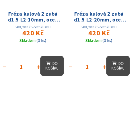
Fréza kulová 2 zubá
Fréza kulová 2 zubá
d1.5 L2-10mm, oceli
d1.5 L2-20mm, oceli
60HRC
60HRC
508,20 Kč včetně DPH
508,20 Kč včetně DPH
420 Kč
420 Kč
Skladem
(3 ks)
Skladem
(3 ks)
DO
DO
−
+
−
+
KOŠÍKU
KOŠÍKU