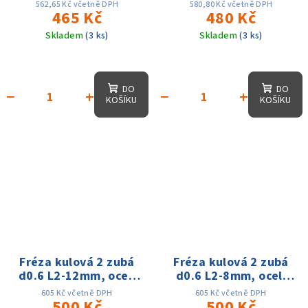
60HRC
60HRC
562,65 Kč včetně DPH
580,80 Kč včetně DPH
465 Kč
480 Kč
Skladem
(3 ks)
Skladem
(3 ks)
DO
DO
−
+
−
+
KOŠÍKU
KOŠÍKU
Fréza kulová 2 zubá
Fréza kulová 2 zubá
d0.6 L2-12mm, oceli
d0.6 L2-8mm, oceli
60HRC
60HRC
605 Kč včetně DPH
605 Kč včetně DPH
500 Kč
500 Kč