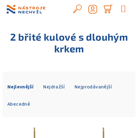
Přejít
na
Hledat
Nákupn
obsah
Přihlášení
košík
2 břité kulové s dlouhým
krkem
Ř
a
Nejlevnější
Nejdražší
Nejprodávanější
z
e
Abecedně
n
í
V
p
ý