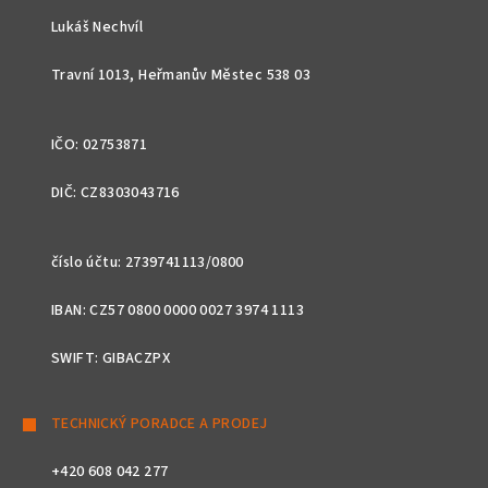
t
Lukáš Nechvíl
í
Travní 1013, Heřmanův Městec 538 03
IČO: 02753871
DIČ: CZ8303043716
číslo účtu: 2739741113/0800
IBAN: CZ57 0800 0000 0027 3974 1113
SWIFT: GIBACZPX
TECHNICKÝ PORADCE A PRODEJ
+420 608 042 277