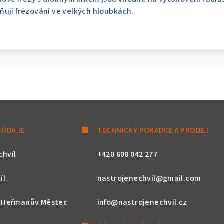
ují frézování ve velkých hloubkách.
 ÚDAJE
TECHNICKÝ PORADCE A PRODEJ
chvíl
+420 608 042 277
íl
nastrojenechvil@gmail.com
, Heřmanův Městec
info@nastrojenechvil.cz