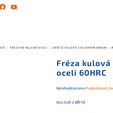
OVÉ
/
FRÉZY NA KALENÉ OCELI
/
2 BŘITÉ KULOVÉ S DLOUHÝM KRKEM
/
Fréza kulová
oceli 60HRC
Průměrné
Neohodnoceno
Podrobnosti h
hodnocení
produktu
KULOVÁ 2 BŘITÁ
je
0,0