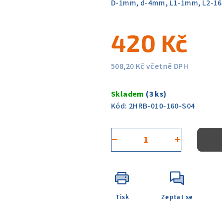
D-1mm, d-4mm, L1-1mm, L2-1
z
5
420 Kč
hvězdiček.
508,20 Kč včetně DPH
Měrná
cena:
Skladem
(3 ks)
Kód:
2HRB-010-160-S04
−
+
Tisk
Zeptat se