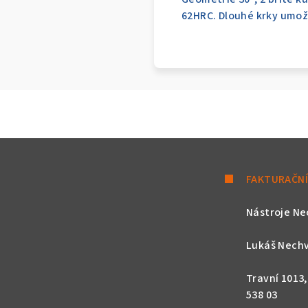
62HRC. Dlouhé krky umožň
FAKTURAČNÍ
Nástroje Ne
Lukáš Nechv
Travní 1013
538 03