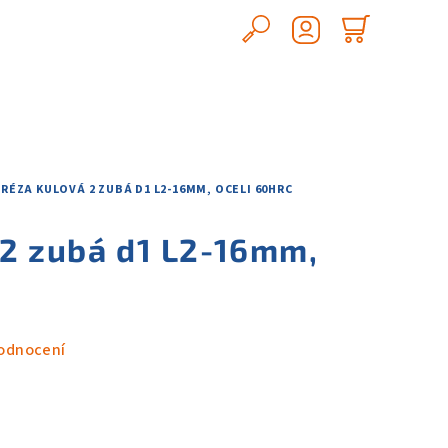
Hledat
Nákupn
Přihlášení
košík
FRÉZA KULOVÁ 2 ZUBÁ D1 L2-16MM, OCELI 60HRC
 2 zubá d1 L2-16mm,
odnocení