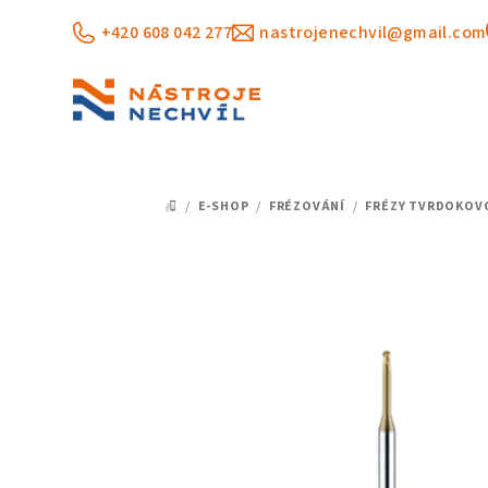
Přejít
+420 608 042 277
nastrojenechvil@gmail.com
na
obsah
/
E-SHOP
/
FRÉZOVÁNÍ
/
FRÉZY TVRDOKOV
DOMŮ