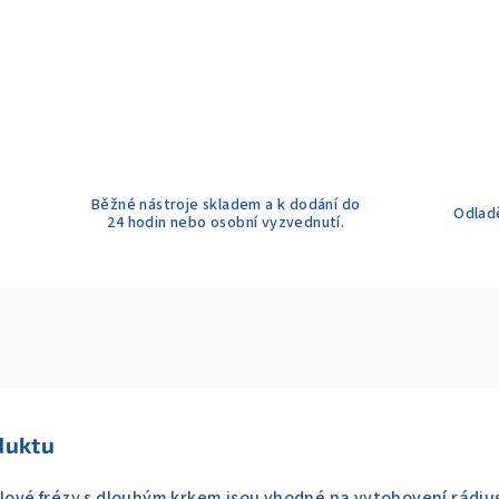
Běžné nástroje skladem a k dodání do
Odladě
24 hodin nebo osobní vyzvednutí.
duktu
ulové frézy s dlouhým krkem jsou vhodné na vytohovení rádiu