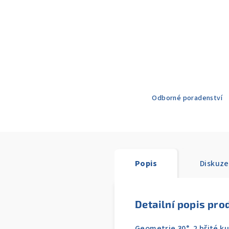
Odborné poradenství
Popis
Diskuze
Detailní popis pro
Geometrie 30°, 2 břité k