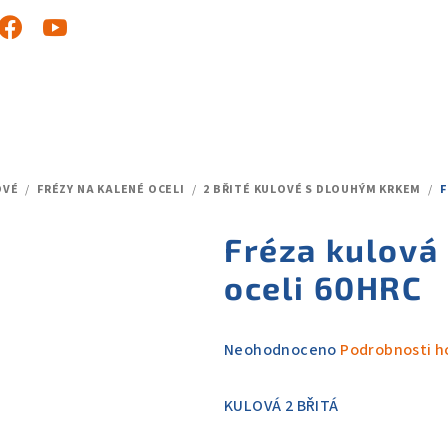
OVÉ
/
FRÉZY NA KALENÉ OCELI
/
2 BŘITÉ KULOVÉ S DLOUHÝM KRKEM
/
F
Fréza kulová
oceli 60HRC
Průměrné
Neohodnoceno
Podrobnosti h
hodnocení
produktu
KULOVÁ 2 BŘITÁ
je
0,0