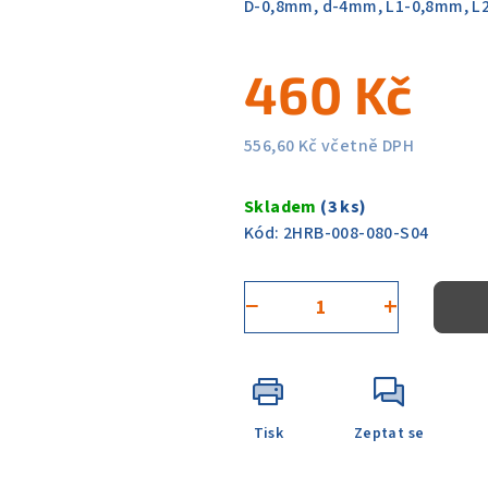
D-0,8mm, d-4mm, L1-0,8mm, L
z
5
460 Kč
hvězdiček.
556,60 Kč včetně DPH
Měrná
cena:
Skladem
(3 ks)
Kód:
2HRB-008-080-S04
−
+
Tisk
Zeptat se