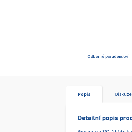
Odborné poradenství
Popis
Diskuze
Detailní popis pro
Geometrie 30°, 2 břité k