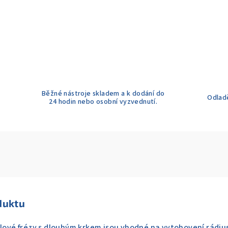
Běžné nástroje skladem a k dodání do
Odladě
24 hodin nebo osobní vyzvednutí.
duktu
ulové frézy s dlouhým krkem jsou vhodné na vytohovení rádiu