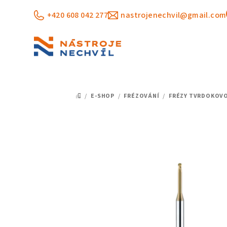
Přejít
+420 608 042 277
nastrojenechvil@gmail.com
na
obsah
/
E-SHOP
/
FRÉZOVÁNÍ
/
FRÉZY TVRDOKOV
DOMŮ