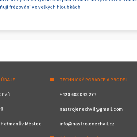
ují frézování ve velkých hloubkách.
 ÚDAJE
TECHNICKÝ PORADCE A PRODEJ
chvíl
+420 608 042 277
íl
nastrojenechvil@gmail.com
, Heřmanův Městec
info@nastrojenechvil.cz