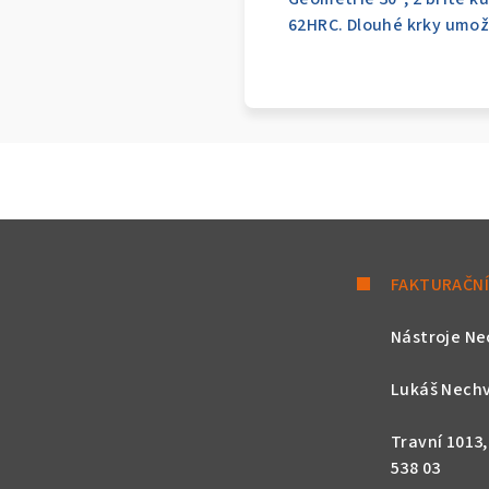
62HRC. Dlouhé krky umožň
FAKTURAČNÍ
Nástroje Ne
Lukáš Nechv
Travní 1013
538 03