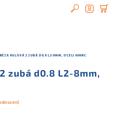
Hledat
Nákupn
Přihlášení
košík
RÉZA KULOVÁ 2 ZUBÁ D0.8 L2-8MM, OCELI 60HRC
 2 zubá d0.8 L2-8mm,
odnocení