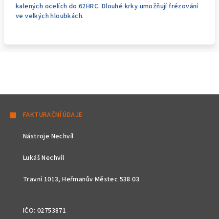
kalených ocelích do 62HRC. Dlouhé krky umožňují frézování
ve velkých hloubkách.
Z
á
FAKTURAČNÍ ÚDAJE
p
Nástroje Nechvíl
a
t
Lukáš Nechvíl
í
Travní 1013, Heřmanův Městec 538 03
IČO: 02753871