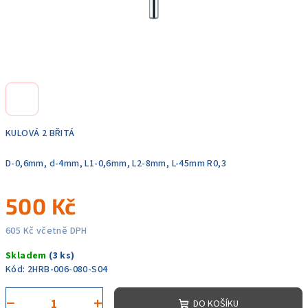
KULOVÁ 2 BŘITÁ
D-0,6mm, d-4mm, L1-0,6mm, L2-8mm, L-45mm R0,3
500 Kč
605 Kč včetně DPH
Měrná
Skladem
(3 ks)
cena:
Kód:
2HRB-006-080-S04
−
+
DO KOŠÍKU