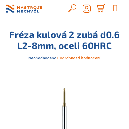
Přejít
na
Hledat
Nákupn
obsah
Přihlášení
košík
Fréza kulová 2 zubá d0.6
L2-8mm, oceli 60HRC
Průměrné
Neohodnoceno
Podrobnosti hodnocení
hodnocení
produktu
je
0,0
z
5
hvězdiček.