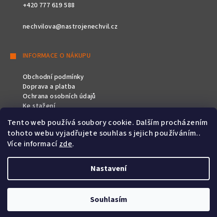
+420 777 619 588
nechvilova@nastrojenechvil.cz
INFORMACE O NÁKUPU
Obchodní podmínky
Doprava a platba
Ochrana osobních údajů
Ke stažení
Tento web používá soubory cookie. Dalším procházením
SLEDUJTE NÁS
tohoto webu vyjadřujete souhlas s jejich používáním..
Více informací
zde
.
Nastavení
Copyright 2026
Nástroje Nechvíl
. Všechna práva vyhrazena.
Souhlasím
Vytvořil Shoptet
&
PekneWeby