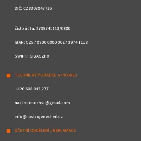
DIČ: CZ8303043716
číslo účtu: 2739741113/0800
IBAN: CZ57 0800 0000 0027 3974 1113
SWIFT: GIBACZPX
TECHNICKÝ PORADCE A PRODEJ
+420 608 042 277
nastrojenechvil@gmail.com
info@nastrojenechvil.cz
ÚČETNÍ ODDĚLENÍ / REKLAMACE