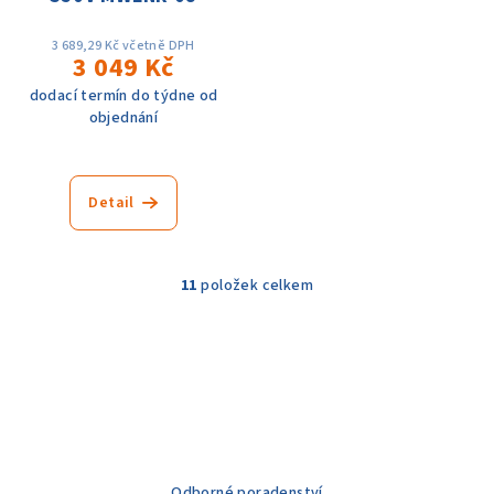
3 689,29 Kč včetně DPH
3 049 Kč
dodací termín do týdne od
objednání
Detail
11
položek celkem
O
v
l
á
d
a
c
í
Odborné poradenství