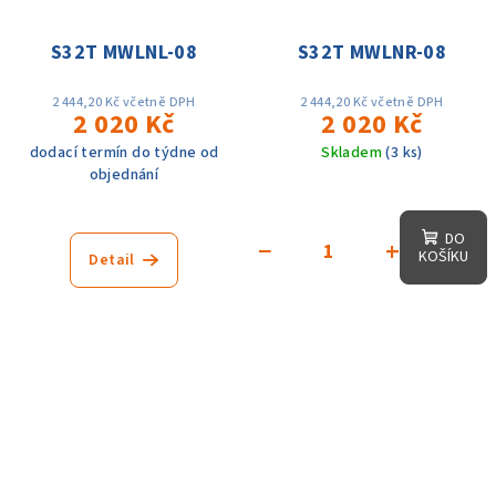
S32T MWLNL-08
S32T MWLNR-08
2 444,20 Kč včetně DPH
2 444,20 Kč včetně DPH
2 020 Kč
2 020 Kč
dodací termín do týdne od
Skladem
(3 ks)
objednání
DO
−
+
KOŠÍKU
Detail