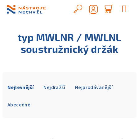
Přejít
na
Hledat
Nákupn
obsah
Přihlášení
košík
typ MWLNR / MWLNL
soustružnický držák
Ř
a
Nejlevnější
Nejdražší
Nejprodávanější
z
e
Abecedně
n
í
V
p
ý