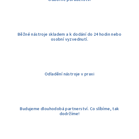
p
r
v
k
y
Běžné nástroje skladem a k dodání do 24 hodin nebo
v
osobní vyzvednutí.
ý
p
i
s
u
Odladění nástroje v praxi
Budujeme dlouhodobá partnerství. Co slíbíme, tak
dodržíme!