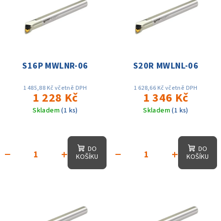
r
p
o
i
d
s
u
p
k
r
S16P MWLNR-06
S20R MWLNL-06
t
o
ů
d
1 485,88 Kč včetně DPH
1 628,66 Kč včetně DPH
1 228 Kč
1 346 Kč
u
Skladem
(1 ks)
Skladem
(1 ks)
k
t
ů
DO
DO
−
+
−
+
KOŠÍKU
KOŠÍKU