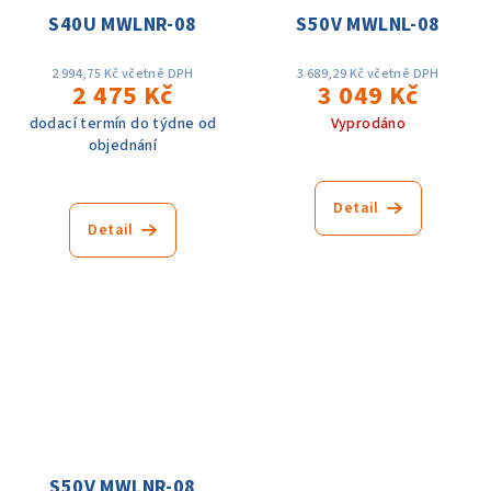
S40U MWLNR-08
S50V MWLNL-08
2 994,75 Kč včetně DPH
3 689,29 Kč včetně DPH
2 475 Kč
3 049 Kč
dodací termín do týdne od
Vyprodáno
objednání
Detail
Detail
S50V MWLNR-08