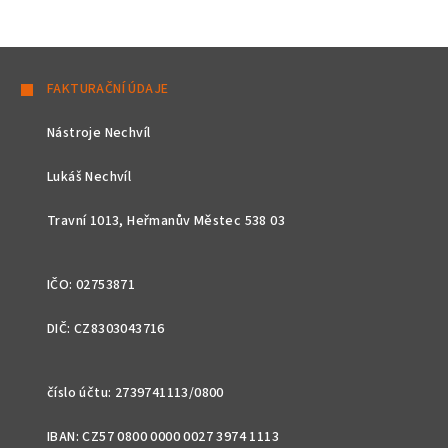
Z
á
FAKTURAČNÍ ÚDAJE
p
Nástroje Nechvíl
a
t
Lukáš Nechvíl
í
Travní 1013, Heřmanův Městec 538 03
IČO: 02753871
DIČ: CZ8303043716
číslo účtu: 2739741113/0800
IBAN: CZ57 0800 0000 0027 3974 1113