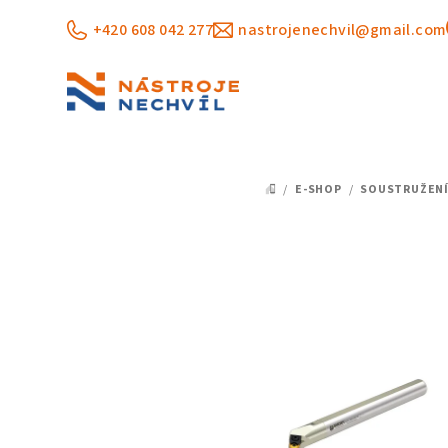
Přejít
+420 608 042 277
nastrojenechvil@gmail.com
na
obsah
/
E-SHOP
/
SOUSTRUŽEN
DOMŮ