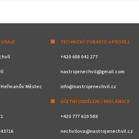
 ÚDAJE
TECHNICKÝ PORADCE A PRODEJ
chvíl
+420 608 042 277
íl
nastrojenechvil@gmail.com
, Heřmanův Městec
info@nastrojenechvil.cz
ÚČETNÍ ODDĚLENÍ / REKLAMACE
71
+420 777 619 588
043716
nechvilova@nastrojenechvil.cz