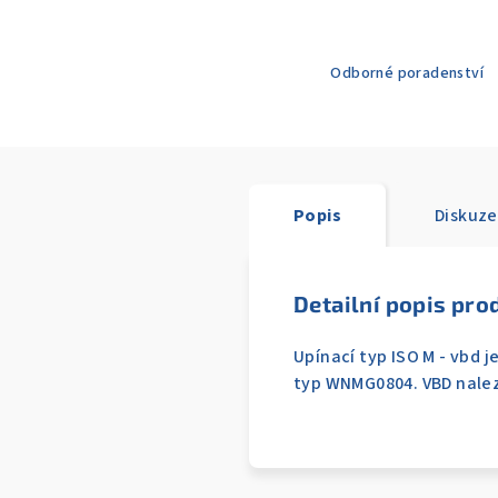
Odborné poradenství
Popis
Diskuze
Detailní popis pro
Upínací typ ISO M - vbd 
typ WNMG0804. VBD nalezn