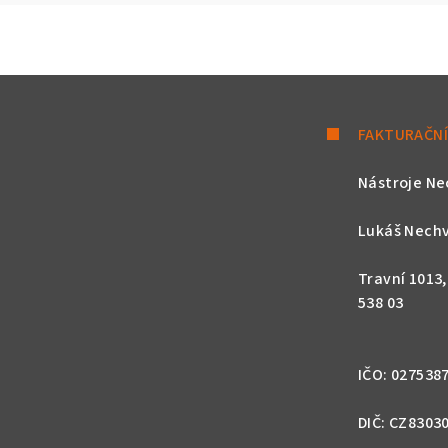
FAKTURAČNÍ
Nástroje Ne
Lukáš Nechv
Travní 1013
538 03
IČO: 027538
DIČ: CZ8303