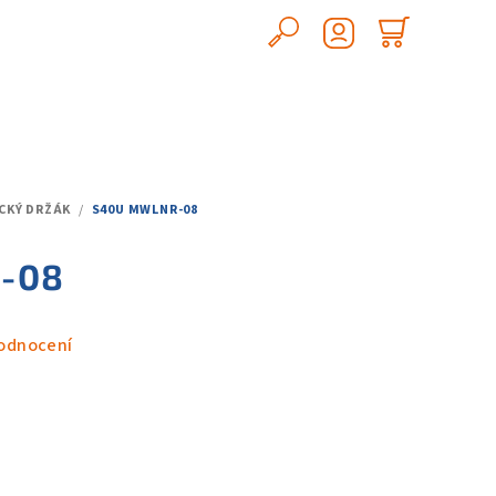
Hledat
Nákupn
Přihlášení
košík
CKÝ DRŽÁK
/
S40U MWLNR-08
-08
odnocení