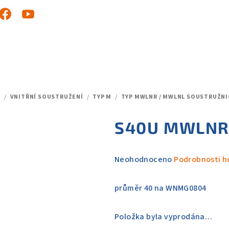
Í
/
VNITŘNÍ SOUSTRUŽENÍ
/
TYP M
/
TYP MWLNR / MWLNL SOUSTRUŽNI
S40U MWLNR
Průměrné
Neohodnoceno
Podrobnosti h
hodnocení
produktu
průměr 40 na WNMG0804
je
0,0
Položka byla vyprodána…
z