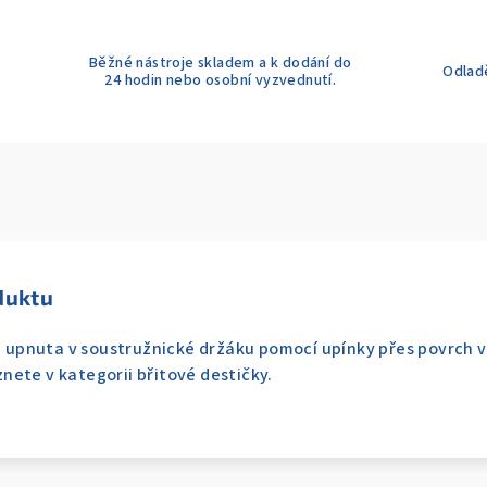
Běžné nástroje skladem a k dodání do
Odladě
24 hodin nebo osobní vyzvednutí.
duktu
je upnuta v soustružnické držáku pomocí upínky přes povrch 
ete v kategorii břitové destičky.