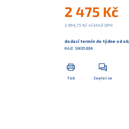
5
2 475 Kč
hvězdiček.
2 994,75 Kč včetně DPH
Měrná
cena:
dodací termín do týdne od ob
Kód:
SM05884
Tisk
Zeptat se