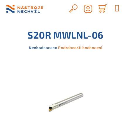
Přejít
na
Hledat
Nákupn
obsah
Přihlášení
košík
S20R MWLNL-06
Průměrné
Neohodnoceno
Podrobnosti hodnocení
hodnocení
produktu
je
0,0
z
5
hvězdiček.