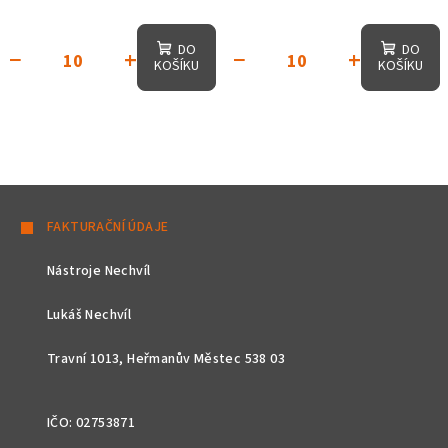
DO
DO
−
+
−
+
KOŠÍKU
KOŠÍKU
Z
á
FAKTURAČNÍ ÚDAJE
p
Nástroje Nechvíl
a
t
Lukáš Nechvíl
í
Travní 1013, Heřmanův Městec 538 03
IČO: 02753871