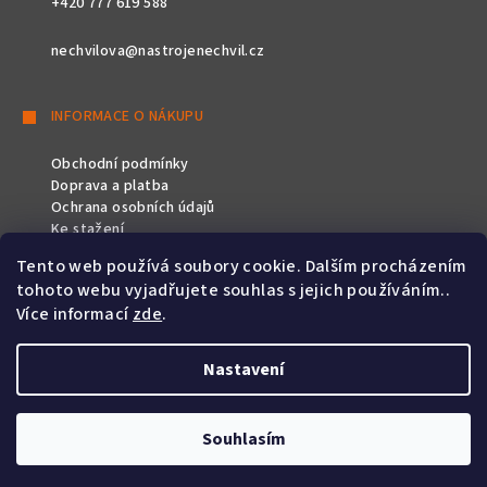
+420 777 619 588
nechvilova@nastrojenechvil.cz
INFORMACE O NÁKUPU
Obchodní podmínky
Doprava a platba
Ochrana osobních údajů
Ke stažení
Tento web používá soubory cookie. Dalším procházením
SLEDUJTE NÁS
tohoto webu vyjadřujete souhlas s jejich používáním..
Více informací
zde
.
Nastavení
Copyright 2026
Nástroje Nechvíl
. Všechna práva vyhrazena.
Souhlasím
Vytvořil Shoptet
&
PekneWeby