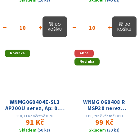
Skladem
(20 ks)
Skladem
(40 ks)
DO
DO
−
+
−
+
KOŠÍKU
KOŠÍKU
Novinka
Akce
Novinka
WNMG060404E-SL3
WNMG 060408 R
AP200U nerez, Ap: 0.6-
MSP30 nerez
2.5mm, Vc: 70-
houževnatá, titan,
110,11 Kč včetně DPH
119,79 Kč včetně DPH
200m/min
91 Kč
měkká ocel do 30Hrc
99 Kč
Vc: 60-180m/min Ap:
Skladem
(50 ks)
Skladem
(30 ks)
0.4-2.5mm, f: 0.06-0.3