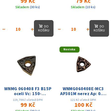
99 Kč
79 Kč
Skladem
(30 ks)
Skladem
(10 ks)
DO
DO
−
+
−
+
KOŠÍKU
KOŠÍKU
Novinka
WNMG 060408 F3 B15P
WNMG060408E-MC3
oceli Vc: 150-
AP301M nerez Ap: 0.6-
280m/min, f: 0.12-
2.1mm, Vc: 70-
119,79 Kč včetně DPH
121 Kč včetně DPH
0.40,Ap: 0.4-2mm
99 Kč
200m/min
100 Kč