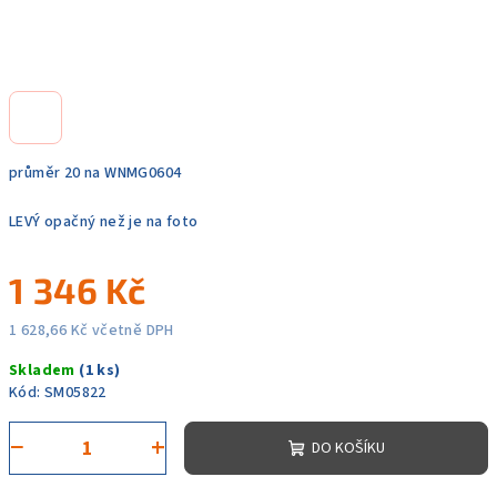
průměr 20 na WNMG0604
LEVÝ opačný než je na foto
1 346 Kč
1 628,66 Kč včetně DPH
Měrná
Skladem
(1 ks)
cena:
Kód:
SM05822
−
+
DO KOŠÍKU