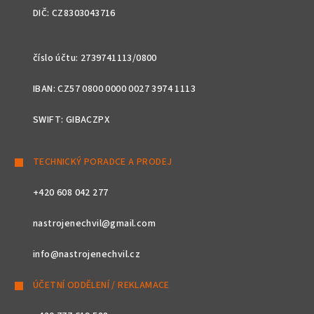
DIČ: CZ8303043716
číslo účtu: 2739741113/0800
IBAN: CZ57 0800 0000 0027 3974 1113
SWIFT: GIBACZPX
TECHNICKÝ PORADCE A PRODEJ
+420 608 042 277
nastrojenechvil@gmail.com
info@nastrojenechvil.cz
ÚČETNÍ ODDĚLENÍ / REKLAMACE