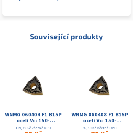
Související produkty
WNMG 060404 F1 B15P
WNMG 060408 F1 B15P
oceli Vc: 150-
oceli Vc: 150-
280m/min, f: 0.07-
280m/min, f: 0.1-
119,79 Kč včetně DPH
95,59 Kč včetně DPH
0.30,Ap: 0.25-1.5mm
0.40,Ap: 0.3-1.5mm