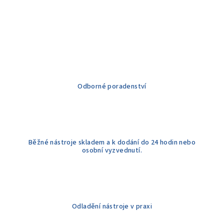
v
l
á
d
a
c
í
Odborné poradenství
p
r
v
k
y
Běžné nástroje skladem a k dodání do 24 hodin nebo
v
osobní vyzvednutí.
ý
p
i
s
u
Odladění nástroje v praxi