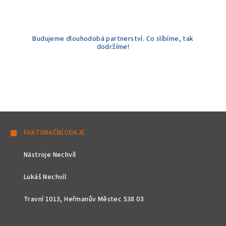
Budujeme dlouhodobá partnerství. Co slíbíme, tak
dodržíme!
Z
á
FAKTURAČNÍ ÚDAJE
p
Nástroje Nechvíl
a
t
Lukáš Nechvíl
í
Travní 1013, Heřmanův Městec 538 03