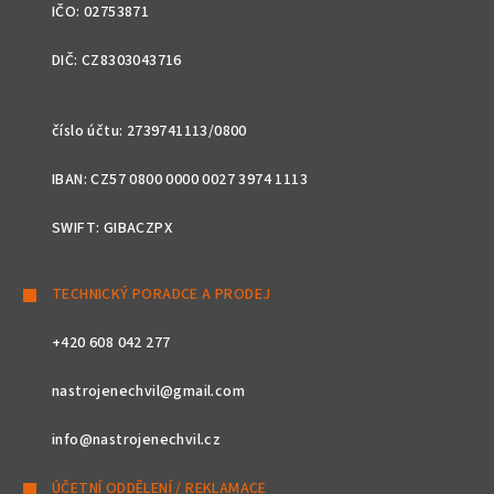
IČO: 02753871
DIČ: CZ8303043716
číslo účtu: 2739741113/0800
IBAN: CZ57 0800 0000 0027 3974 1113
SWIFT: GIBACZPX
TECHNICKÝ PORADCE A PRODEJ
+420 608 042 277
nastrojenechvil@gmail.com
info@nastrojenechvil.cz
ÚČETNÍ ODDĚLENÍ / REKLAMACE