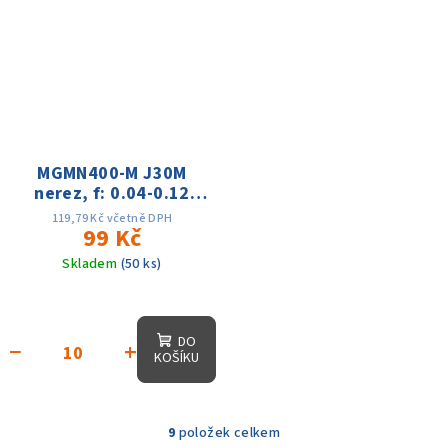
MGMN400-M J30M
nerez, f: 0.04-0.12
Vc:70-140m
119,79 Kč včetně DPH
99 Kč
Skladem
(50 ks)
DO
−
+
KOŠÍKU
9
položek celkem
O