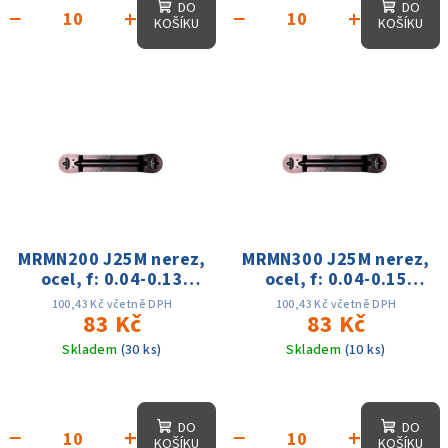
ů
DO
DO
−
+
−
+
KOŠÍKU
KOŠÍKU
MRMN200 J25M nerez,
MRMN300 J25M nerez,
ocel, f: 0.04-0.13
ocel, f: 0.04-0.15
Vc:70-130m
Vc:70-130m
100,43 Kč včetně DPH
100,43 Kč včetně DPH
83 Kč
83 Kč
Skladem
(30 ks)
Skladem
(10 ks)
DO
DO
−
+
−
+
KOŠÍKU
KOŠÍKU