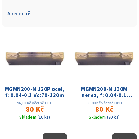
z
e
Abecedně
n
í
V
p
ý
r
p
o
i
d
s
u
p
k
r
MGMN200-M J20P ocel,
MGMN200-M J30M
t
f: 0.04-0.1 Vc:70-130m
nerez, f: 0.04-0.1
o
ů
Vc:70-130m
d
96,80 Kč včetně DPH
96,80 Kč včetně DPH
80 Kč
80 Kč
u
Skladem
(10 ks)
Skladem
(20 ks)
k
t