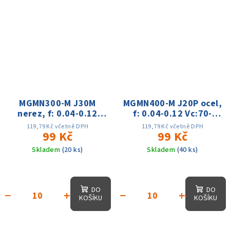
MGMN300-M J30M
MGMN400-M J20P ocel,
nerez, f: 0.04-0.12
f: 0.04-0.12 Vc:70-
Vc:70-140m
140m
119,79 Kč včetně DPH
119,79 Kč včetně DPH
99 Kč
99 Kč
Skladem
(20 ks)
Skladem
(40 ks)
DO
DO
−
+
−
+
KOŠÍKU
KOŠÍKU