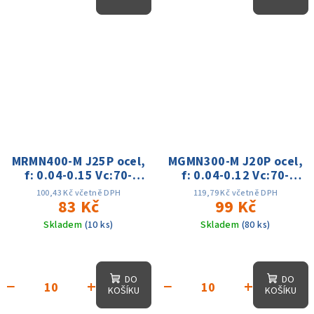
MRMN400-M J25P ocel,
MGMN300-M J20P ocel,
f: 0.04-0.15 Vc:70-
f: 0.04-0.12 Vc:70-
130m
140m
100,43 Kč včetně DPH
119,79 Kč včetně DPH
83 Kč
99 Kč
Skladem
(10 ks)
Skladem
(80 ks)
DO
DO
−
+
−
+
KOŠÍKU
KOŠÍKU