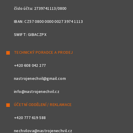
číslo účtu: 2739741113/0800
IBAN: CZ57 0800 0000 0027 3974 1113
SWIFT: GIBACZPX
TECHNICKÝ PORADCE A PRODEJ
+420 608 042 277
nastrojenechvil@gmail.com
info@nastrojenechvil.cz
ÚČETNÍ ODDĚLENÍ / REKLAMACE
+420 777 619 588
nechvilova@nastrojenechvil.cz