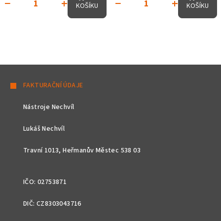
−
+
−
+
KOŠÍKU
KOŠÍKU
Z
á
FAKTURAČNÍ ÚDAJE
p
Nástroje Nechvíl
a
t
Lukáš Nechvíl
í
Travní 1013, Heřmanův Městec 538 03
IČO: 02753871
DIČ: CZ8303043716