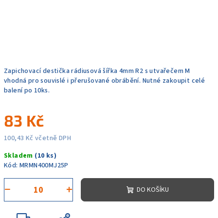
Zapichovací destička rádiusová šířka 4mm R2 s utvařečem M
vhodná pro souvislé i přerušované obrábění. Nutné zakoupit celé
balení po 10ks.
83 Kč
100,43 Kč včetně DPH
Měrná
Skladem
(10 ks)
cena:
Kód:
MRMN400MJ25P
−
+
DO KOŠÍKU