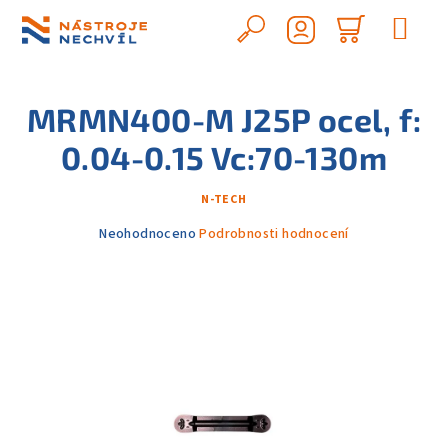
Přejít
na
Hledat
Nákupn
obsah
Přihlášení
košík
MRMN400-M J25P ocel, f:
0.04-0.15 Vc:70-130m
N-TECH
Průměrné
Neohodnoceno
Podrobnosti hodnocení
hodnocení
produktu
je
0,0
z
5
hvězdiček.