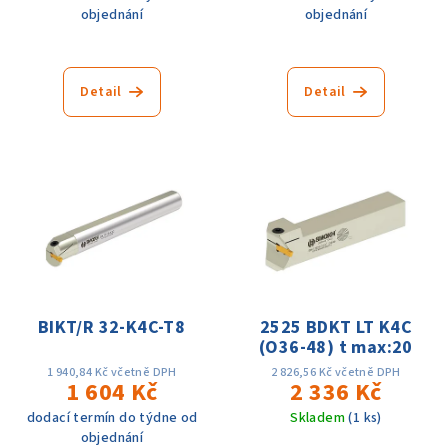
objednání
objednání
Detail
Detail
BIKT/R 32-K4C-T8
2525 BDKT LT K4C
(O36-48) t max:20
1 940,84 Kč včetně DPH
2 826,56 Kč včetně DPH
1 604 Kč
2 336 Kč
dodací termín do týdne od
Skladem
(1 ks)
objednání