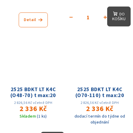
DO
−
+
KOŠÍKU
Detail
2525 BDKT LT K4C
2525 BDKT LT K4C
(O48-70) t max:20
(O70-110) t max:20
2 826,56 Kč včetně DPH
2 826,56 Kč včetně DPH
2 336 Kč
2 336 Kč
Skladem
(1 ks)
dodací termín do týdne od
objednání