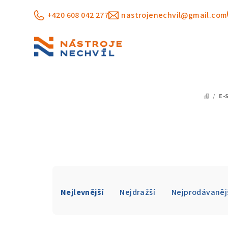
Přejít
+420 608 042 277
nastrojenechvil@gmail.com
na
obsah
/
E-
DOM
Ř
Nejlevnější
Nejdražší
Nejprodávaněj
a
z