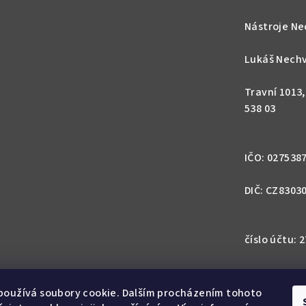
ý
p
Nástroje Ne
i
s
Lukáš Nechv
u
Travní 1013
538 03
IČO: 027538
DIČ: CZ8303
číslo účtu:
IBAN: CZ57 0
1113
používá soubory cookie. Dalším procházením tohoto