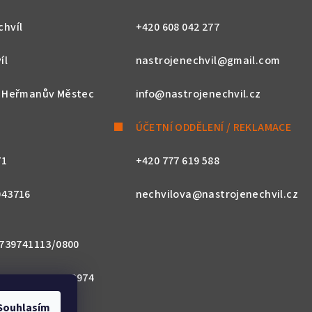
chvíl
+420 608 042 277
íl
nastrojenechvil@gmail.com
, Heřmanův Městec
info@nastrojenechvil.cz
ÚČETNÍ ODDĚLENÍ / REKLAMACE
71
+420 777 619 588
043716
nechvilova@nastrojenechvil.cz
 2739741113/0800
800 0000 0027 3974
Souhlasím