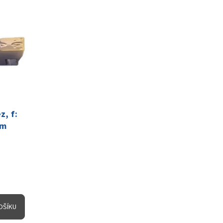
, f:
0m
OŠÍKU