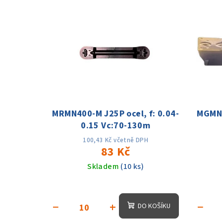
V
e
ý
n
p
í
i
p
s
r
p
o
MRMN400-M J25P ocel, f: 0.04-
MGMN4
r
d
0.15 Vc:70-130m
o
u
100,43 Kč včetně DPH
83 Kč
d
k
Skladem
(10 ks)
u
t
k
ů
−
+
−
DO KOŠÍKU
t