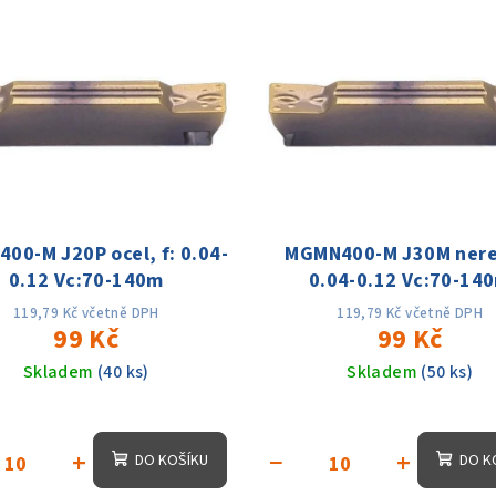
00-M J20P ocel, f: 0.04-
MGMN400-M J30M nerez
0.12 Vc:70-140m
0.04-0.12 Vc:70-14
119,79 Kč včetně DPH
119,79 Kč včetně DPH
99 Kč
99 Kč
Skladem
(40 ks)
Skladem
(50 ks)
+
−
+
DO KOŠÍKU
DO K