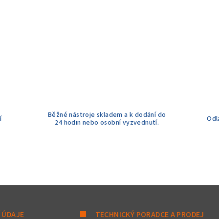
Běžné nástroje skladem a k dodání do
í
Odl
24 hodin nebo osobní vyzvednutí.
 ÚDAJE
TECHNICKÝ PORADCE A PRODEJ