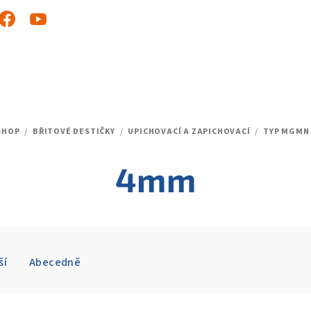
SHOP
/
BŘITOVÉ DESTIČKY
/
UPICHOVACÍ A ZAPICHOVACÍ
/
TYP MGMN
Ů
4mm
ší
Abecedně