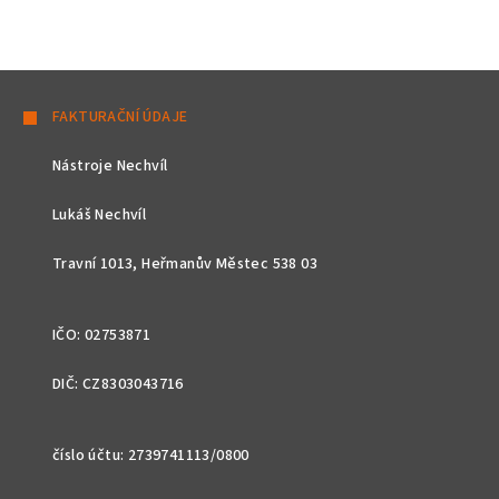
Z
á
FAKTURAČNÍ ÚDAJE
p
Nástroje Nechvíl
a
t
Lukáš Nechvíl
í
Travní 1013, Heřmanův Městec 538 03
IČO: 02753871
DIČ: CZ8303043716
číslo účtu: 2739741113/0800