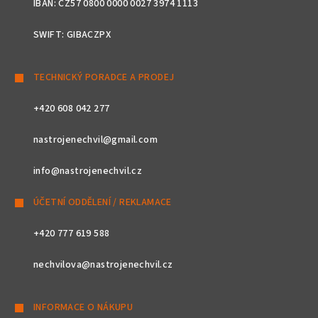
IBAN: CZ57 0800 0000 0027 3974 1113
SWIFT: GIBACZPX
TECHNICKÝ PORADCE A PRODEJ
+420 608 042 277
nastrojenechvil@gmail.com
info@nastrojenechvil.cz
ÚČETNÍ ODDĚLENÍ / REKLAMACE
+420 777 619 588
nechvilova@nastrojenechvil.cz
INFORMACE O NÁKUPU