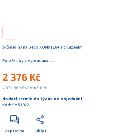
průměr 63 na Seco XOMX1204 s chlazením
Položka byla vyprodána…
2 376 Kč
2 874,96 Kč včetně DPH
Měrná
dodací termín do týdne od objednání
cena:
Kód:
SM53922
Zeptat se
Sdílet