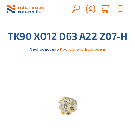
Přejít
na
Hledat
Nákupn
obsah
Přihlášení
košík
TK90 XO12 D63 A22 Z07-H
Průměrné
Neohodnoceno
Podrobnosti hodnocení
hodnocení
produktu
je
0,0
z
5
hvězdiček.