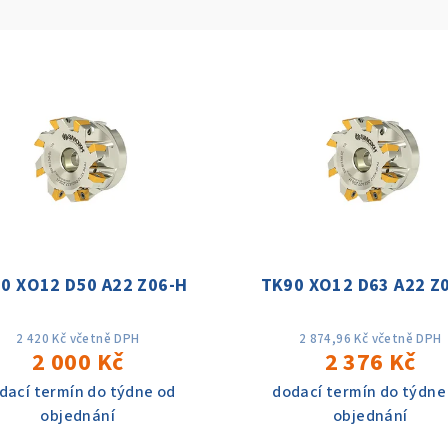
0 XO12 D50 A22 Z06-H
TK90 XO12 D63 A22 Z
2 420 Kč včetně DPH
2 874,96 Kč včetně DPH
2 000 Kč
2 376 Kč
dací termín do týdne od
dodací termín do týdne
objednání
objednání