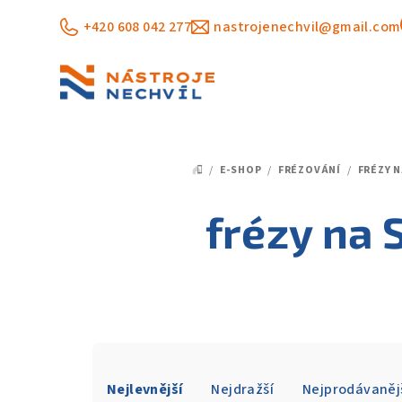
Přejít
+420 608 042 277
nastrojenechvil@gmail.com
na
obsah
/
E-SHOP
/
FRÉZOVÁNÍ
/
FRÉZY 
DOMŮ
frézy na
Ř
Nejlevnější
Nejdražší
Nejprodávaněj
a