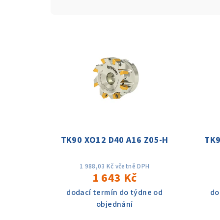
z
V
e
ý
n
p
í
i
p
s
r
p
o
TK90 XO12 D40 A16 Z05-H
TK9
r
d
o
u
1 988,03 Kč včetně DPH
1 643 Kč
d
k
dodací termín do týdne od
do
u
t
objednání
k