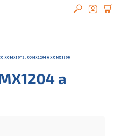
Hledat
Nákupn
Přihlášení
košík
CO XOMX10T3, XOMX1204 A XOMX1806
OMX1204 a