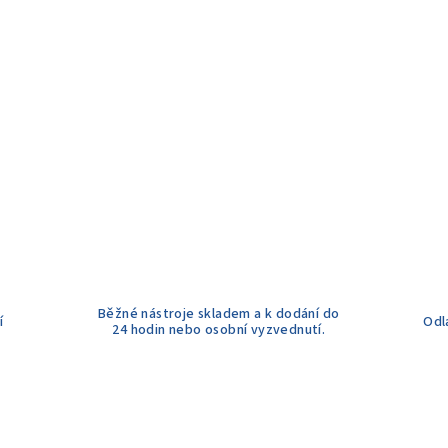
Běžné nástroje skladem a k dodání do
í
Odl
24 hodin nebo osobní vyzvednutí.