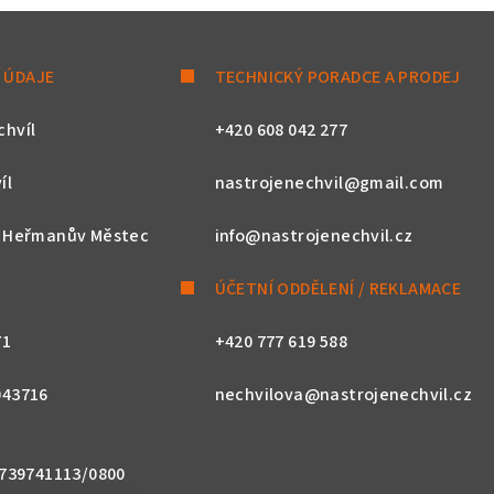
 ÚDAJE
TECHNICKÝ PORADCE A PRODEJ
chvíl
+420 608 042 277
íl
nastrojenechvil@gmail.com
, Heřmanův Městec
info@nastrojenechvil.cz
ÚČETNÍ ODDĚLENÍ / REKLAMACE
71
+420 777 619 588
043716
nechvilova@nastrojenechvil.cz
 2739741113/0800