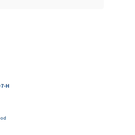
07-H
 od