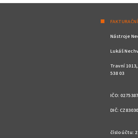
y
v
FAKTURAČNÍ
ý
p
Nástroje Ne
i
s
Lukáš Nechv
u
Travní 1013
538 03
IČO: 027538
DIČ: CZ8303
číslo účtu: