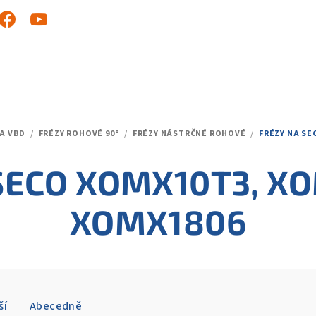
NA VBD
/
FRÉZY ROHOVÉ 90°
/
FRÉZY NÁSTRČNÉ ROHOVÉ
/
FRÉZY NA SE
 SECO XOMX10T3, X
XOMX1806
ší
Abecedně