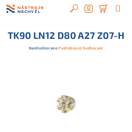
Přejít
na
Hledat
Nákupn
obsah
Přihlášení
košík
TK90 LN12 D80 A27 Z07-H
Průměrné
Neohodnoceno
Podrobnosti hodnocení
hodnocení
produktu
je
0,0
z
5
hvězdiček.