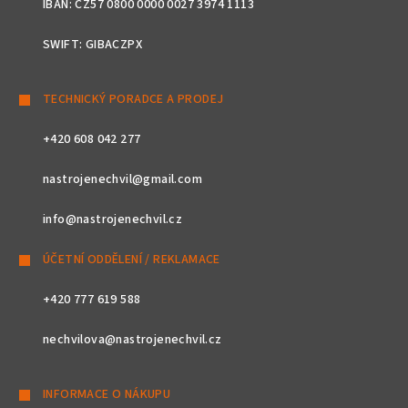
IBAN: CZ57 0800 0000 0027 3974 1113
SWIFT: GIBACZPX
TECHNICKÝ PORADCE A PRODEJ
+420 608 042 277
nastrojenechvil@gmail.com
info@nastrojenechvil.cz
ÚČETNÍ ODDĚLENÍ / REKLAMACE
+420 777 619 588
nechvilova@nastrojenechvil.cz
INFORMACE O NÁKUPU