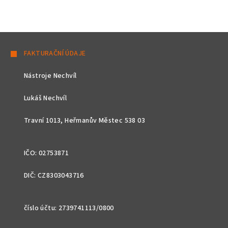
Z
á
FAKTURAČNÍ ÚDAJE
p
Nástroje Nechvíl
a
t
Lukáš Nechvíl
í
Travní 1013, Heřmanův Městec 538 03
IČO: 02753871
DIČ: CZ8303043716
číslo účtu: 2739741113/0800