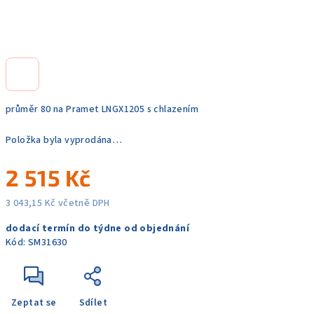
průměr 80 na Pramet LNGX1205 s chlazením
Položka byla vyprodána…
2 515 Kč
3 043,15 Kč včetně DPH
Měrná
dodací termín do týdne od objednání
cena:
Kód:
SM31630
Zeptat se
Sdílet