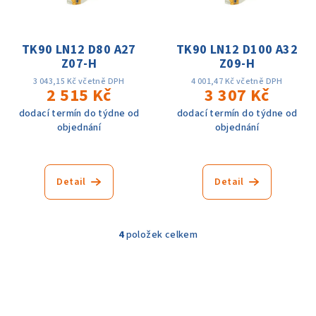
TK90 LN12 D80 A27
TK90 LN12 D100 A32
Z07-H
Z09-H
3 043,15 Kč včetně DPH
4 001,47 Kč včetně DPH
2 515 Kč
3 307 Kč
dodací termín do týdne od
dodací termín do týdne od
objednání
objednání
Detail
Detail
4
položek celkem
O
v
l
á
d