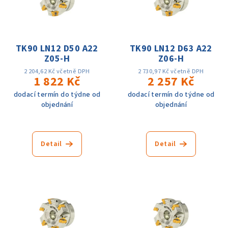
i
d
s
u
p
k
r
TK90 LN12 D50 A22
TK90 LN12 D63 A22
t
Z05-H
Z06-H
o
ů
d
2 204,62 Kč včetně DPH
2 730,97 Kč včetně DPH
1 822 Kč
2 257 Kč
u
dodací termín do týdne od
dodací termín do týdne od
k
objednání
objednání
t
ů
Detail
Detail