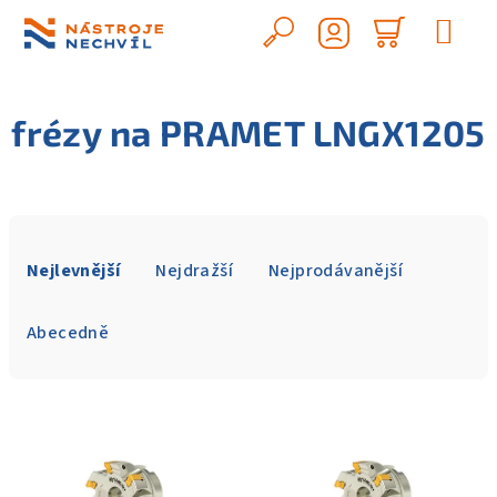
Přejít
na
Hledat
Nákupn
obsah
Přihlášení
košík
frézy na PRAMET LNGX1205
Ř
a
Nejlevnější
Nejdražší
Nejprodávanější
z
e
Abecedně
n
í
V
p
ý
r
p
o