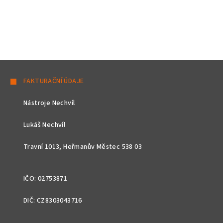
Z
á
FAKTURAČNÍ ÚDAJE
p
Nástroje Nechvíl
a
t
Lukáš Nechvíl
í
Travní 1013, Heřmanův Městec 538 03
IČO: 02753871
DIČ: CZ8303043716