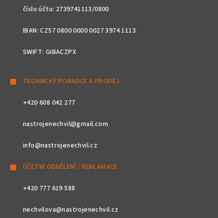
číslo účtu: 2739741113/0800
IBAN: CZ57 0800 0000 0027 3974 1113
SWIFT: GIBACZPX
TECHNICKÝ PORADCE A PRODEJ
+420 608 042 277
nastrojenechvil@gmail.com
info@nastrojenechvil.cz
ÚČETNÍ ODDĚLENÍ / REKLAMACE
+420 777 619 588
nechvilova@nastrojenechvil.cz