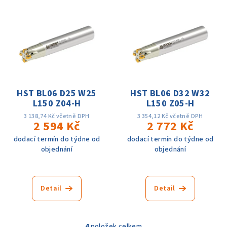
HST BL06 D25 W25
HST BL06 D32 W32
L150 Z04-H
L150 Z05-H
3 138,74 Kč včetně DPH
3 354,12 Kč včetně DPH
2 594 Kč
2 772 Kč
dodací termín do týdne od
dodací termín do týdne od
objednání
objednání
Detail
Detail
4
položek celkem