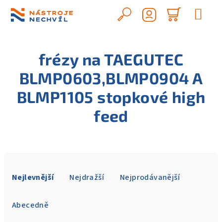
Přejít
na
Hledat
Nákupn
obsah
Přihlášení
košík
frézy na TAEGUTEC
BLMP0603,BLMP0904 A
BLMP1105 stopkové high
feed
Ř
a
Nejlevnější
Nejdražší
Nejprodávanější
z
e
Abecedně
n