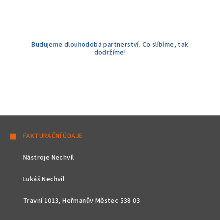
Budujeme dlouhodobá partnerství. Co slíbíme, tak
dodržíme!
Z
á
FAKTURAČNÍ ÚDAJE
p
Nástroje Nechvíl
a
t
Lukáš Nechvíl
í
Travní 1013, Heřmanův Městec 538 03