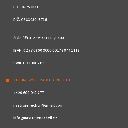
IČO: 02753871
DIČ: CZ8303043716
číslo účtu: 2739741113/0800
IBAN: CZ57 0800 0000 0027 3974 1113
SWIFT: GIBACZPX
TECHNICKÝ PORADCE A PRODEJ
+420 608 042 277
nastrojenechvil@gmail.com
info@nastrojenechvil.cz