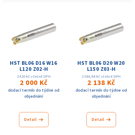
í
V
p
ý
r
p
o
i
d
s
u
p
k
r
HST BL06 D16 W16
HST BL06 D20 W20
t
L120 Z02-H
L150 Z03-H
o
ů
d
2 420 Kč včetně DPH
2 586,98 Kč včetně DPH
2 000 Kč
2 138 Kč
u
dodací termín do týdne od
dodací termín do týdne od
k
objednání
objednání
t
ů
Detail
Detail