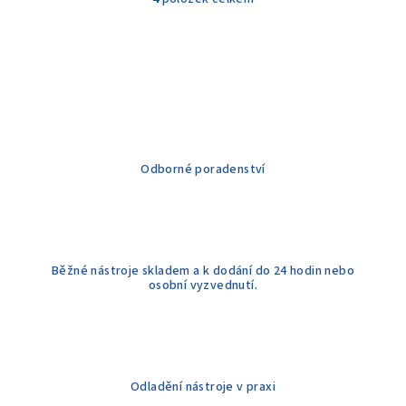
O
v
l
á
d
a
c
í
Odborné poradenství
p
r
v
k
y
Běžné nástroje skladem a k dodání do 24 hodin nebo
v
osobní vyzvednutí.
ý
p
i
s
u
Odladění nástroje v praxi