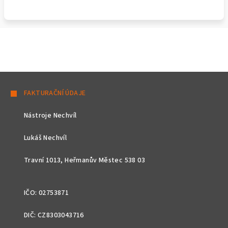
Z
á
FAKTURAČNÍ ÚDAJE
p
Nástroje Nechvíl
a
t
Lukáš Nechvíl
í
Travní 1013, Heřmanův Městec 538 03
IČO: 02753871
DIČ: CZ8303043716