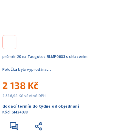
průměr 20 na Taegutec BLMP0603 s chlazením
Položka byla vyprodána…
2 138 Kč
2 586,98 Kč včetně DPH
Měrná
dodací termín do týdne od objednání
cena:
Kód:
SM34938