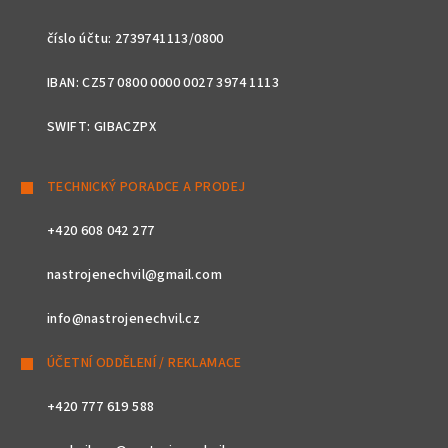
číslo účtu: 2739741113/0800
IBAN: CZ57 0800 0000 0027 3974 1113
SWIFT: GIBACZPX
TECHNICKÝ PORADCE A PRODEJ
+420 608 042 277
nastrojenechvil@gmail.com
info@nastrojenechvil.cz
ÚČETNÍ ODDĚLENÍ / REKLAMACE
+420 777 619 588