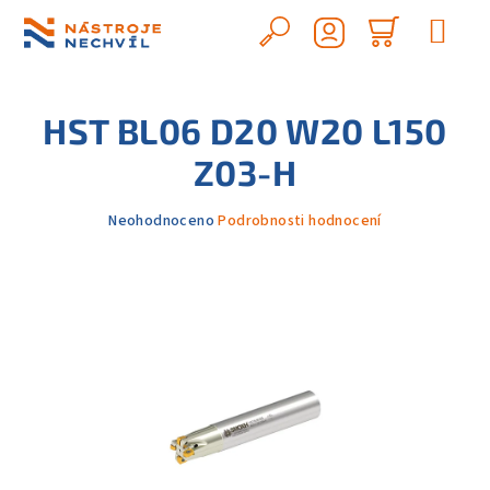
Přejít
na
Hledat
Nákupn
obsah
Přihlášení
košík
HST BL06 D20 W20 L150
Z03-H
Průměrné
Neohodnoceno
Podrobnosti hodnocení
hodnocení
produktu
je
0,0
z
5
hvězdiček.