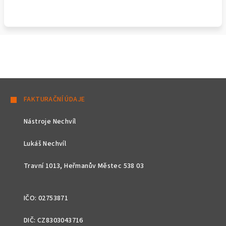
Z
á
FAKTURAČNÍ ÚDAJE
p
Nástroje Nechvíl
a
t
Lukáš Nechvíl
í
Travní 1013, Heřmanův Městec 538 03
IČO: 02753871
DIČ: CZ8303043716