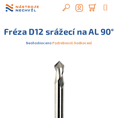
Přejít
na
Hledat
Nákupn
obsah
Přihlášení
košík
Fréza D12 srážecí na AL 90°
Průměrné
Neohodnoceno
Podrobnosti hodnocení
hodnocení
produktu
je
0,0
z
5
hvězdiček.