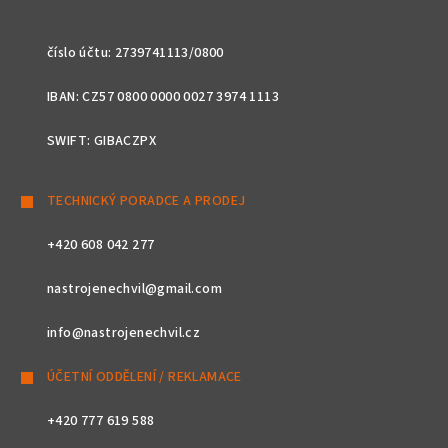
číslo účtu: 2739741113/0800
IBAN: CZ57 0800 0000 0027 3974 1113
SWIFT: GIBACZPX
TECHNICKÝ PORADCE A PRODEJ
+420 608 042 277
nastrojenechvil@gmail.com
info@nastrojenechvil.cz
ÚČETNÍ ODDĚLENÍ / REKLAMACE
+420 777 619 588