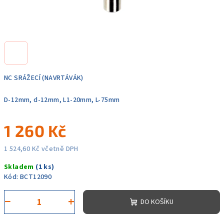
NC SRÁŽECÍ (NAVRTÁVÁK)
D-12mm, d-12mm, L1-20mm, L-75mm
1 260 Kč
1 524,60 Kč včetně DPH
Měrná
Skladem
(1 ks)
cena:
Kód:
BCT12090
−
+
DO KOŠÍKU