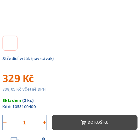
Středící vrták (navrtávák)
329 Kč
398,09 Kč včetně DPH
Měrná
Skladem
(3 ks)
cena:
Kód:
1055100400
−
+
DO KOŠÍKU