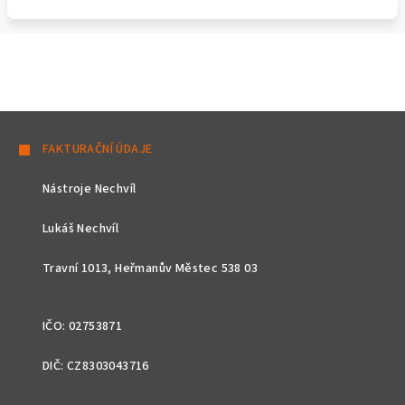
Z
á
FAKTURAČNÍ ÚDAJE
p
Nástroje Nechvíl
a
t
Lukáš Nechvíl
í
Travní 1013, Heřmanův Městec 538 03
IČO: 02753871
DIČ: CZ8303043716