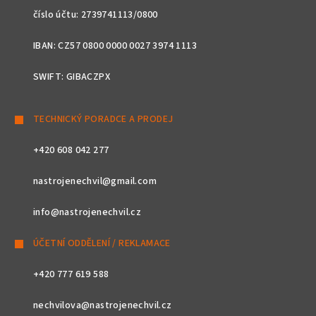
číslo účtu: 2739741113/0800
IBAN: CZ57 0800 0000 0027 3974 1113
SWIFT: GIBACZPX
TECHNICKÝ PORADCE A PRODEJ
+420 608 042 277
nastrojenechvil@gmail.com
info@nastrojenechvil.cz
ÚČETNÍ ODDĚLENÍ / REKLAMACE
+420 777 619 588
nechvilova@nastrojenechvil.cz