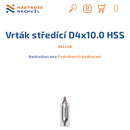
Přejít
na
Hledat
Nákupn
obsah
Přihlášení
košík
Vrták středící D4x10.0 HSS
HELION
Průměrné
Neohodnoceno
Podrobnosti hodnocení
hodnocení
produktu
je
0,0
z
5
hvězdiček.