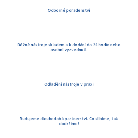
í
Odborné poradenství
p
r
v
k
y
Běžné nástroje skladem a k dodání do 24 hodin nebo
v
osobní vyzvednutí.
ý
p
i
s
u
Odladění nástroje v praxi
Budujeme dlouhodobá partnerství. Co slíbíme, tak
dodržíme!