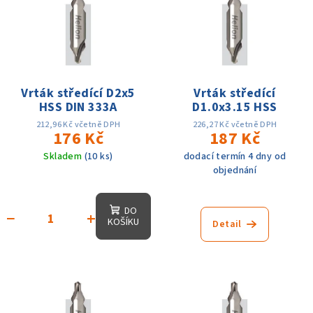
r
p
o
i
d
s
u
p
k
r
Vrták středící D2x5
Vrták středící
t
HSS DIN 333A
D1.0x3.15 HSS
o
ů
d
212,96 Kč včetně DPH
226,27 Kč včetně DPH
176 Kč
187 Kč
u
Skladem
(10 ks)
dodací termín 4 dny od
k
objednání
t
ů
DO
−
+
KOŠÍKU
Detail