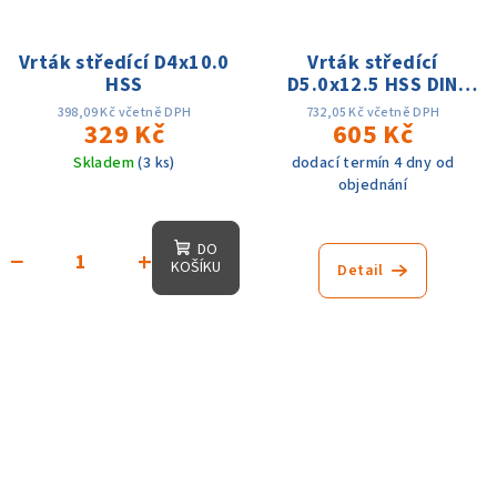
Vrták středící D4x10.0
Vrták středící
HSS
D5.0x12.5 HSS DIN
333A
398,09 Kč včetně DPH
732,05 Kč včetně DPH
329 Kč
605 Kč
Skladem
(3 ks)
dodací termín 4 dny od
objednání
DO
−
+
KOŠÍKU
Detail