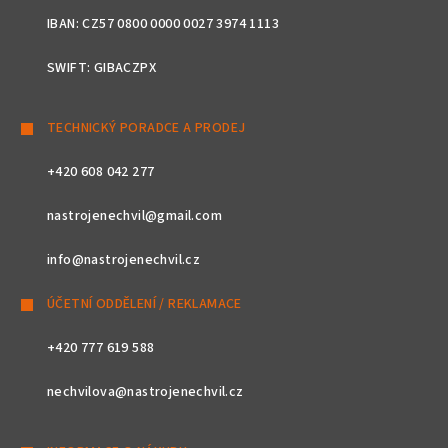
IBAN: CZ57 0800 0000 0027 3974 1113
SWIFT: GIBACZPX
TECHNICKÝ PORADCE A PRODEJ
+420 608 042 277
nastrojenechvil@gmail.com
info@nastrojenechvil.cz
ÚČETNÍ ODDĚLENÍ / REKLAMACE
+420 777 619 588
nechvilova@nastrojenechvil.cz