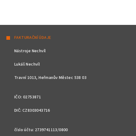
Z
á
FAKTURAČNÍ ÚDAJE
p
Nástroje Nechvíl
a
t
Lukáš Nechvíl
í
Travní 1013, Heřmanův Městec 538 03
IČO: 02753871
DIČ: CZ8303043716
číslo účtu: 2739741113/0800