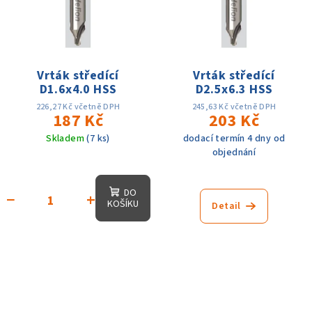
Vrták středící
Vrták středící
D1.6x4.0 HSS
D2.5x6.3 HSS
226,27 Kč včetně DPH
245,63 Kč včetně DPH
187 Kč
203 Kč
Skladem
(7 ks)
dodací termín 4 dny od
objednání
DO
−
+
KOŠÍKU
Detail