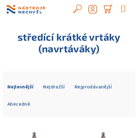
Přejít
na
Hledat
Nákupn
obsah
Přihlášení
košík
středící krátké vrtáky
(navrtáváky)
Ř
a
Nejlevnější
Nejdražší
Nejprodávanější
z
e
Abecedně
n
í
V
p
ý