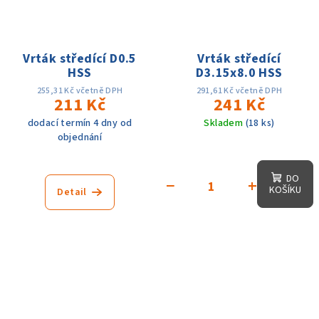
Vrták středící D0.5
Vrták středící
HSS
D3.15x8.0 HSS
255,31 Kč včetně DPH
291,61 Kč včetně DPH
211 Kč
241 Kč
dodací termín 4 dny od
Skladem
(18 ks)
objednání
DO
−
+
KOŠÍKU
Detail