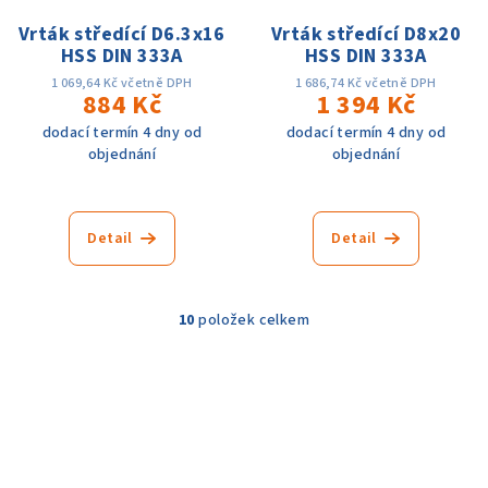
Vrták středící D6.3x16
Vrták středící D8x20
HSS DIN 333A
HSS DIN 333A
1 069,64 Kč včetně DPH
1 686,74 Kč včetně DPH
884 Kč
1 394 Kč
dodací termín 4 dny od
dodací termín 4 dny od
objednání
objednání
Detail
Detail
10
položek celkem
O
v
l
á
d
a
c