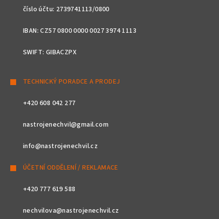
číslo účtu: 2739741113/0800
IBAN: CZ57 0800 0000 0027 3974 1113
SWIFT: GIBACZPX
TECHNICKÝ PORADCE A PRODEJ
+420 608 042 277
nastrojenechvil@gmail.com
info@nastrojenechvil.cz
ÚČETNÍ ODDĚLENÍ / REKLAMACE
+420 777 619 588
nechvilova@nastrojenechvil.cz