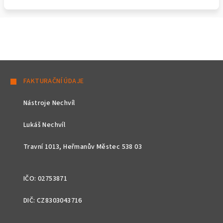
Z
á
FAKTURAČNÍ ÚDAJE
p
Nástroje Nechvíl
a
t
Lukáš Nechvíl
í
Travní 1013, Heřmanův Městec 538 03
IČO: 02753871
DIČ: CZ8303043716