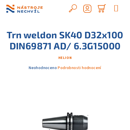
Přejít
na
Hledat
Nákupn
obsah
Přihlášení
košík
Trn weldon SK40 D32x100
DIN69871 AD/ 6.3G15000
HELION
Průměrné
Neohodnoceno
Podrobnosti hodnocení
hodnocení
produktu
je
0,0
z
5
hvězdiček.