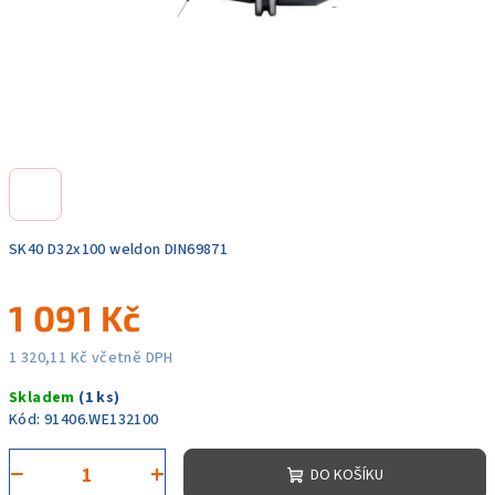
SK40 D32x100 weldon DIN69871
1 091 Kč
1 320,11 Kč včetně DPH
Měrná
Skladem
(1 ks)
cena:
Kód:
91406.WE132100
−
+
DO KOŠÍKU