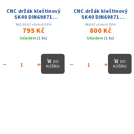
CNC držák kleštinový
CNC držák kleštinový
SK40 DIN69871
SK40 DIN69871
ER40x80,D-63mm, AD,
ER11x100,D-16mm,
961,95 Kč včetně DPH
968 Kč včetně DPH
25 tis. otáček, přes.
795 Kč
AD, 25 tis. otáček,
800 Kč
0.003
přes. 0.003
Skladem
(1 ks)
Skladem
(1 ks)
DO
DO
−
+
−
+
KOŠÍKU
KOŠÍKU