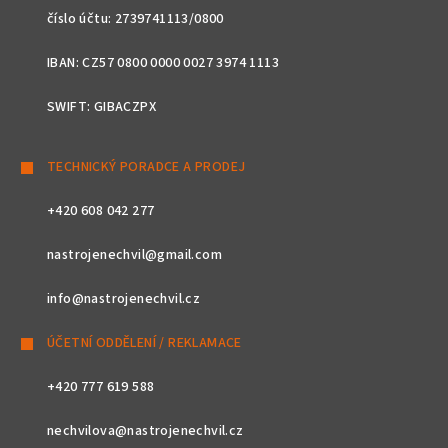
číslo účtu: 2739741113/0800
IBAN: CZ57 0800 0000 0027 3974 1113
SWIFT: GIBACZPX
TECHNICKÝ PORADCE A PRODEJ
+420 608 042 277
nastrojenechvil@gmail.com
info@nastrojenechvil.cz
ÚČETNÍ ODDĚLENÍ / REKLAMACE
+420 777 619 588
nechvilova@nastrojenechvil.cz