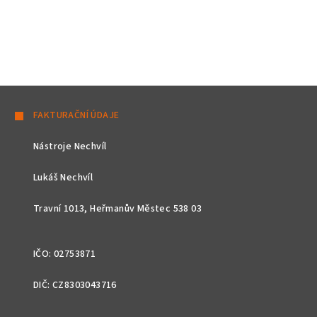
Z
á
FAKTURAČNÍ ÚDAJE
p
Nástroje Nechvíl
a
t
Lukáš Nechvíl
í
Travní 1013, Heřmanův Městec 538 03
IČO: 02753871
DIČ: CZ8303043716