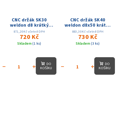
CNC držák SK30
CNC držák SK40
weldon d8 krátký
weldon d8x50 krátký
DIN69871 AD
DIN69871 AD
871,20 Kč včetně DPH
883,30 Kč včetně DPH
720 Kč
730 Kč
Skladem
(1 ks)
Skladem
(3 ks)
DO
DO
−
+
−
+
KOŠÍKU
KOŠÍKU