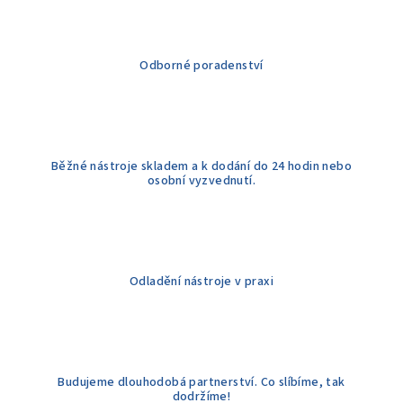
p
r
v
k
Odborné poradenství
y
v
ý
p
Běžné nástroje skladem a k dodání do 24 hodin nebo
i
osobní vyzvednutí.
s
u
Odladění nástroje v praxi
Budujeme dlouhodobá partnerství. Co slíbíme, tak
dodržíme!