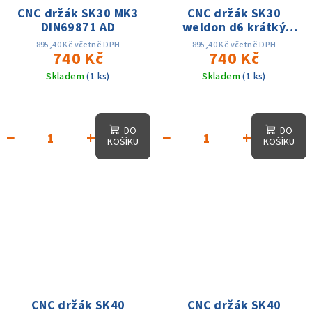
CNC držák SK30 MK3
CNC držák SK30
DIN69871 AD
weldon d6 krátký
DIN69871 AD
895,40 Kč včetně DPH
895,40 Kč včetně DPH
740 Kč
740 Kč
Skladem
(1 ks)
Skladem
(1 ks)
DO
DO
−
+
−
+
KOŠÍKU
KOŠÍKU
CNC držák SK40
CNC držák SK40