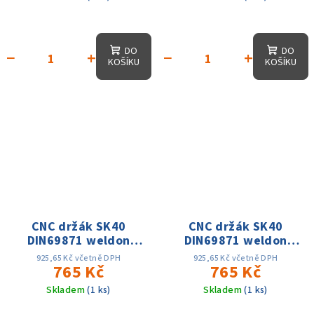
DO
DO
−
+
−
+
KOŠÍKU
KOŠÍKU
CNC držák SK40
CNC držák SK40
DIN69871 weldon
DIN69871 weldon
D14x50, přesnost
D16x100, přesnost
925,65 Kč včetně DPH
925,65 Kč včetně DPH
0.005, AD, 15 tis. ot.
765 Kč
0.005, AD, 15 tis. ot.
765 Kč
Skladem
(1 ks)
Skladem
(1 ks)