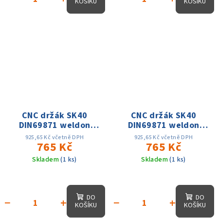
KOŠÍKU
KOŠÍKU
CNC držák SK40
CNC držák SK40
DIN69871 weldon
DIN69871 weldon
D6x50, přesnost
D8x100, přesnost
925,65 Kč včetně DPH
925,65 Kč včetně DPH
0.005, AD, 15 tis. ot.
765 Kč
0.005, AD, 15 tis. ot.
765 Kč
Skladem
(1 ks)
Skladem
(1 ks)
DO
DO
−
+
−
+
KOŠÍKU
KOŠÍKU