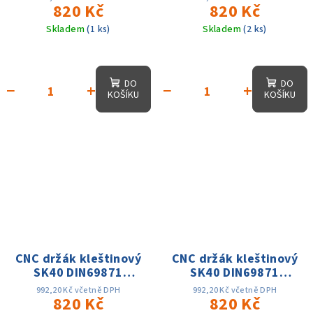
AD, 25 tis. otáček,
820 Kč
42mm,AD, 25 tis.
820 Kč
přes. 0.003
otáček, přes. 0.003
Skladem
(1 ks)
Skladem
(2 ks)
DO
DO
−
+
−
+
KOŠÍKU
KOŠÍKU
CNC držák kleštinový
CNC držák kleštinový
SK40 DIN69871
SK40 DIN69871
ER32x100, D-50mm,
ER40x100, D-63mm,
992,20 Kč včetně DPH
992,20 Kč včetně DPH
AD, 25 tis. otáček,
820 Kč
AD, 25 tis. otáček,
820 Kč