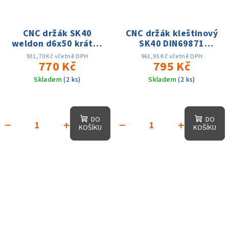
CNC držák SK40
CNC držák kleštinový
weldon d6x50 krátký
SK40 DIN69871
DIN69871 AD
ER16x100,D-28mm,
931,70 Kč včetně DPH
961,95 Kč včetně DPH
770 Kč
AD, 25 tis. otáček,
795 Kč
přes. 0.003
Skladem
(2 ks)
Skladem
(2 ks)
DO
DO
−
+
−
+
KOŠÍKU
KOŠÍKU