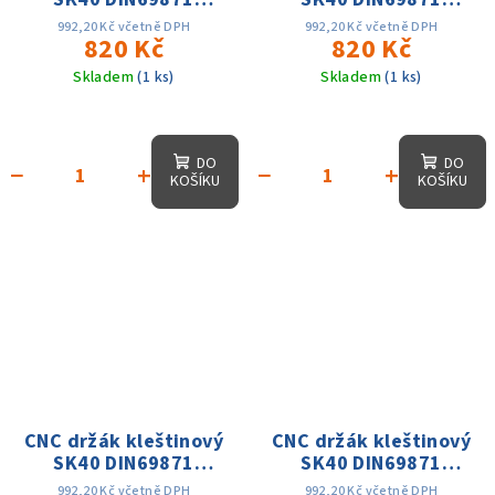
ER16x100, D-32mm
ER20x100, D-
992,20 Kč včetně DPH
992,20 Kč včetně DPH
AD, 25 tis. otáček,
820 Kč
35mm,AD, 25 tis.
820 Kč
přes. 0.003
otáček, přes. 0.003
Skladem
(1 ks)
Skladem
(1 ks)
DO
DO
−
+
−
+
KOŠÍKU
KOŠÍKU
CNC držák kleštinový
CNC držák kleštinový
SK40 DIN69871
SK40 DIN69871
ER20x100,D1-34mm,
ER25x100, D-
992,20 Kč včetně DPH
992,20 Kč včetně DPH