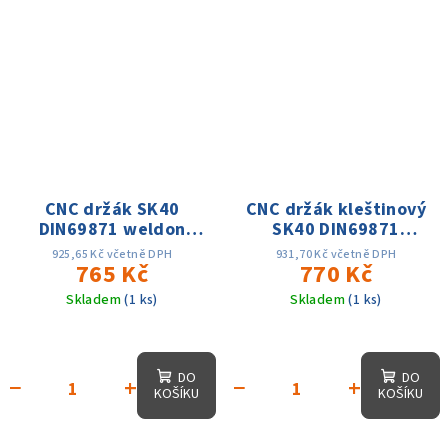
CNC držák SK40
CNC držák kleštinový
DIN69871 weldon
SK40 DIN69871
D8x50, přesnost
ER16x63, D-32mm,AD,
925,65 Kč včetně DPH
931,70 Kč včetně DPH
0.005, AD, 15 tis. ot.
765 Kč
25 tis. otáček, přes.
770 Kč
0.003
Skladem
(1 ks)
Skladem
(1 ks)
DO
DO
−
+
−
+
KOŠÍKU
KOŠÍKU