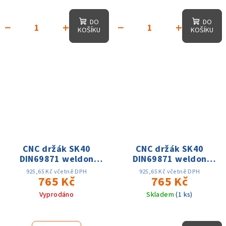
DO
DO
−
+
−
+
KOŠÍKU
KOŠÍKU
CNC držák SK40
CNC držák SK40
DIN69871 weldon
DIN69871 weldon
D16x63, přesnost
D18x100, přesnost
925,65 Kč včetně DPH
925,65 Kč včetně DPH
0.005, AD, 15 tis. ot.
765 Kč
0.005, AD, 15 tis. ot.
765 Kč
Vyprodáno
Skladem
(1 ks)