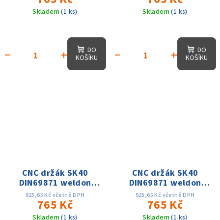
Skladem
(1 ks)
Skladem
(1 ks)
DO
DO
−
+
−
+
KOŠÍKU
KOŠÍKU
CNC držák SK40
CNC držák SK40
DIN69871 weldon
DIN69871 weldon
D12x50, přesnost
D14x100, přesnost
925,65 Kč včetně DPH
925,65 Kč včetně DPH
0.005, AD, 15 tis. ot.
765 Kč
0.005, AD, 15 tis. ot.
765 Kč
Skladem
(1 ks)
Skladem
(1 ks)