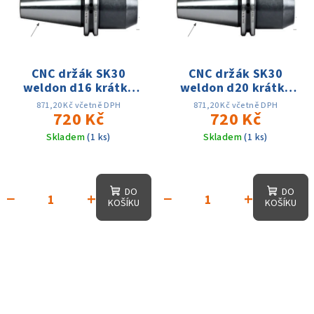
CNC držák SK30
CNC držák SK30
weldon d16 krátký
weldon d20 krátký
DIN69871 AD
DIN69871 AD
871,20 Kč včetně DPH
871,20 Kč včetně DPH
720 Kč
720 Kč
Skladem
(1 ks)
Skladem
(1 ks)
DO
DO
−
+
−
+
KOŠÍKU
KOŠÍKU