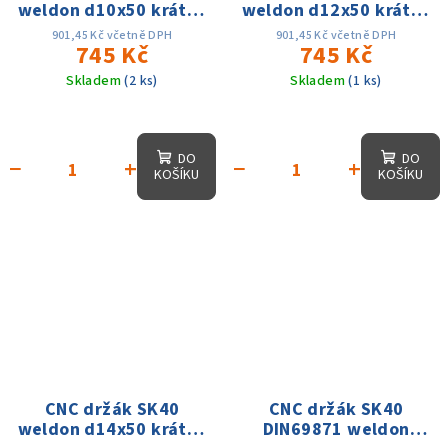
weldon d10x50 krátký
weldon d12x50 krátký
DIN69871 AD
DIN69871 AD
901,45 Kč včetně DPH
901,45 Kč včetně DPH
745 Kč
745 Kč
Skladem
(2 ks)
Skladem
(1 ks)
DO
DO
−
+
−
+
KOŠÍKU
KOŠÍKU
CNC držák SK40
CNC držák SK40
weldon d14x50 krátký
DIN69871 weldon