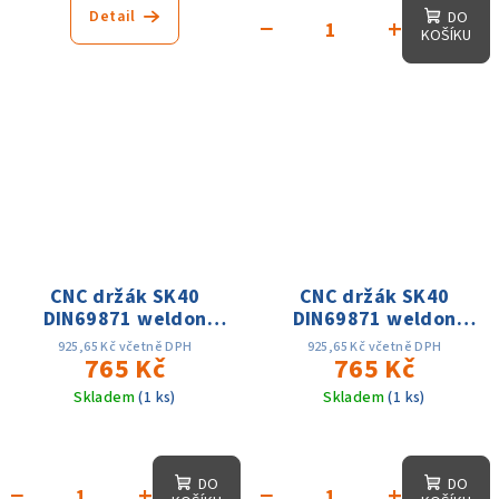
Detail
DO
−
+
KOŠÍKU
CNC držák SK40
CNC držák SK40
DIN69871 weldon
DIN69871 weldon
D20x100, přesnost
D6x100, přesnost
925,65 Kč včetně DPH
925,65 Kč včetně DPH
0.005, AD, 15 tis. ot.
765 Kč
0.005, AD, 15 tis. ot.
765 Kč
Skladem
(1 ks)
Skladem
(1 ks)
DO
DO
−
+
−
+