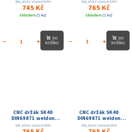
DIN69871 AD
D10x100, přesnost
901,45 Kč včetně DPH
925,65 Kč včetně DPH
745 Kč
0.005, AD, 15 tis. ot.
765 Kč
Skladem
(1 ks)
Skladem
(1 ks)
DO
DO
−
+
−
+
KOŠÍKU
KOŠÍKU
CNC držák SK40
CNC držák SK40
DIN69871 weldon
DIN69871 weldon
D10x50, přesnost
D12x100, přesnost
925,65 Kč včetně DPH
925,65 Kč včetně DPH
0.005, AD, 15 tis. ot.
765 Kč
0.005, AD, 15 tis. ot.
765 Kč