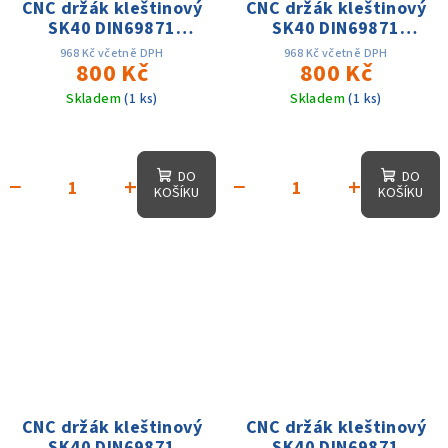
CNC držák kleštinový
CNC držák kleštinový
SK40 DIN69871
SK40 DIN69871
ER16x100,D-22mm,
ER25x100,D1-35mm,
968 Kč včetně DPH
968 Kč včetně DPH
AD, 25 tis. otáček,
800 Kč
AD, 25 tis. otáček,
800 Kč
přes. 0.003
přes. 0.003
Skladem
(1 ks)
Skladem
(1 ks)
DO
DO
−
+
−
+
KOŠÍKU
KOŠÍKU
CNC držák kleštinový
CNC držák kleštinový
SK40 DIN69871
SK40 DIN69871