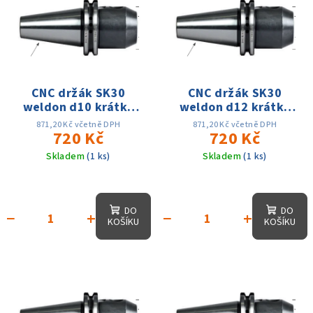
r
p
o
i
d
s
u
p
k
r
CNC držák SK30
CNC držák SK30
t
weldon d10 krátký
weldon d12 krátký
o
ů
DIN69871 AD
DIN69871 AD
d
871,20 Kč včetně DPH
871,20 Kč včetně DPH
720 Kč
720 Kč
u
Skladem
(1 ks)
Skladem
(1 ks)
k
t
ů
DO
DO
−
+
−
+
KOŠÍKU
KOŠÍKU