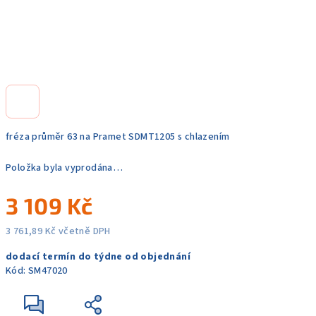
fréza průměr 63 na Pramet SDMT1205 s chlazením
Položka byla vyprodána…
3 109 Kč
3 761,89 Kč včetně DPH
Měrná
dodací termín do týdne od objednání
cena:
Kód:
SM47020