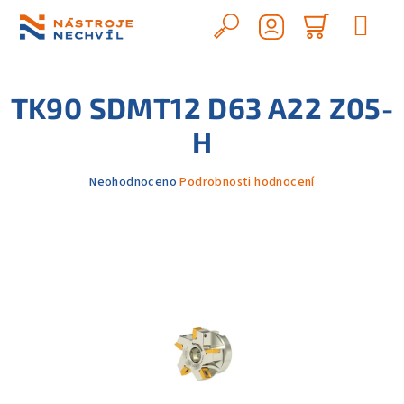
Přejít
na
Hledat
Nákupn
obsah
Přihlášení
košík
TK90 SDMT12 D63 A22 Z05-
H
Průměrné
Neohodnoceno
Podrobnosti hodnocení
hodnocení
produktu
je
0,0
z
5
hvězdiček.