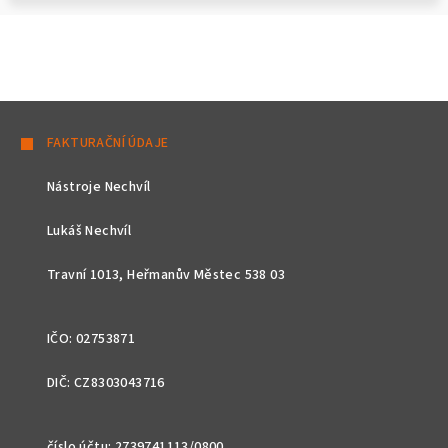
Z
á
FAKTURAČNÍ ÚDAJE
p
Nástroje Nechvíl
a
t
Lukáš Nechvíl
í
Travní 1013, Heřmanův Městec 538 03
IČO: 02753871
DIČ: CZ8303043716
číslo účtu: 2739741113/0800