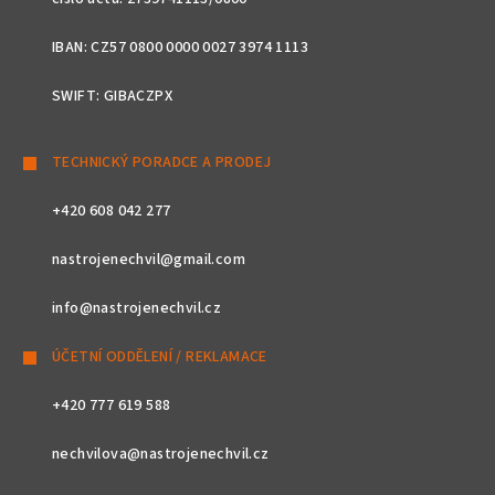
IBAN: CZ57 0800 0000 0027 3974 1113
SWIFT: GIBACZPX
TECHNICKÝ PORADCE A PRODEJ
+420 608 042 277
nastrojenechvil@gmail.com
info@nastrojenechvil.cz
ÚČETNÍ ODDĚLENÍ / REKLAMACE
+420 777 619 588
nechvilova@nastrojenechvil.cz